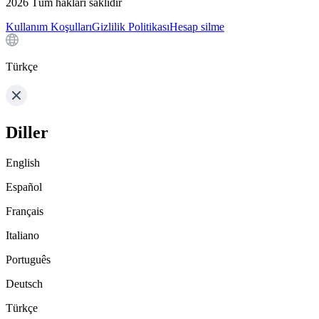
2026
Tüm hakları saklıdır
Kullanım Koşulları
Gizlilik Politikası
Hesap silme
Türkçe
Diller
English
Español
Français
Italiano
Português
Deutsch
Türkçe