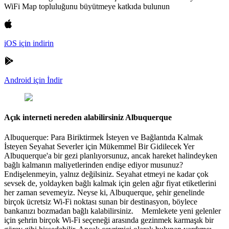
WiFi Map topluluğunu büyütmeye katkıda bulunun
iOS için indirin
Android için İndir
Açık interneti nereden alabilirsiniz Albuquerque
Albuquerque: Para Biriktirmek İsteyen ve Bağlantıda Kalmak
İsteyen Seyahat Severler için Mükemmel Bir Gidilecek Yer
Albuquerque'a bir gezi planlıyorsunuz, ancak hareket halindeyken
bağlı kalmanın maliyetlerinden endişe ediyor musunuz?
Endişelenmeyin, yalnız değilsiniz. Seyahat etmeyi ne kadar çok
sevsek de, yoldayken bağlı kalmak için gelen ağır fiyat etiketlerini
her zaman sevemeyiz. Neyse ki, Albuquerque, şehir genelinde
birçok ücretsiz Wi-Fi noktası sunan bir destinasyon, böylece
bankanızı bozmadan bağlı kalabilirsiniz. Memlekete yeni gelenler
için şehrin birçok Wi-Fi seçeneği arasında gezinmek karmaşık bir