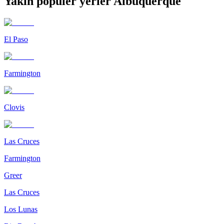
Yakın popüler yerler Albuquerque
El Paso
Farmington
Clovis
Las Cruces
Farmington
Greer
Las Cruces
Los Lunas