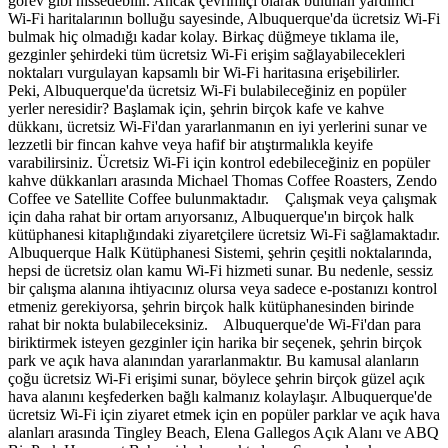
görev gibi hissedebilir. Ancak çevrimiçi olarak bulunan yardımcı
Wi-Fi haritalarının bolluğu sayesinde, Albuquerque'da ücretsiz Wi-Fi
bulmak hiç olmadığı kadar kolay. Birkaç düğmeye tıklama ile,
gezginler şehirdeki tüm ücretsiz Wi-Fi erişim sağlayabilecekleri
noktaları vurgulayan kapsamlı bir Wi-Fi haritasına erişebilirler.
Peki, Albuquerque'da ücretsiz Wi-Fi bulabileceğiniz en popüler
yerler neresidir? Başlamak için, şehrin birçok kafe ve kahve
dükkanı, ücretsiz Wi-Fi'dan yararlanmanın en iyi yerlerini sunar ve
lezzetli bir fincan kahve veya hafif bir atıştırmalıkla keyife
varabilirsiniz. Ücretsiz Wi-Fi için kontrol edebileceğiniz en popüler
kahve dükkanları arasında Michael Thomas Coffee Roasters, Zendo
Coffee ve Satellite Coffee bulunmaktadır. Çalışmak veya çalışmak
için daha rahat bir ortam arıyorsanız, Albuquerque'ın birçok halk
kütüphanesi kitaplığındaki ziyaretçilere ücretsiz Wi-Fi sağlamaktadır.
Albuquerque Halk Kütüphanesi Sistemi, şehrin çeşitli noktalarında,
hepsi de ücretsiz olan kamu Wi-Fi hizmeti sunar. Bu nedenle, sessiz
bir çalışma alanına ihtiyacınız olursa veya sadece e-postanızı kontrol
etmeniz gerekiyorsa, şehrin birçok halk kütüphanesinden birinde
rahat bir nokta bulabileceksiniz. Albuquerque'de Wi-Fi'dan para
biriktirmek isteyen gezginler için harika bir seçenek, şehrin birçok
park ve açık hava alanından yararlanmaktır. Bu kamusal alanların
çoğu ücretsiz Wi-Fi erişimi sunar, böylece şehrin birçok güzel açık
hava alanını keşfederken bağlı kalmanız kolaylaşır. Albuquerque'de
ücretsiz Wi-Fi için ziyaret etmek için en popüler parklar ve açık hava
alanları arasında Tingley Beach, Elena Gallegos Açık Alanı ve ABQ