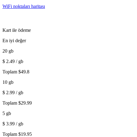
WiFi noktaları haritası
Kart ile ödeme
En iyi değer
20
gb
$
2.49
/ gb
Toplam
$
49.8
10
gb
$
2.99
/ gb
Toplam
$
29.99
5
gb
$
3.99
/ gb
Toplam
$
19.95