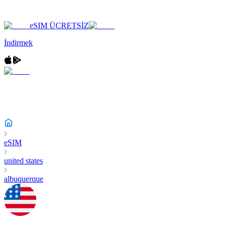
eSIM ÜCRETSİZ
İndirmek
eSIM
united states
albuquerque