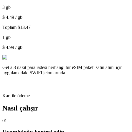
3
gb
$
4.49
/ gb
Toplam
$
13.47
1
gb
$
4.99
/ gb
Get a
3 nakit para iadesi
herhangi bir eSIM paketi satın alımı için
uygulamadaki $WIFI jetonlarında
Kart ile ödeme
Nasıl çalışır
01
Uyumluluğu kontrol edin