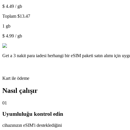
$
4.49
/ gb
Toplam
$
13.47
1
gb
$
4.99
/ gb
Get a
3 nakit para iadesi
herhangi bir eSIM paketi satın alımı için uy
Kart ile ödeme
Nasıl çalışır
01
Uyumluluğu kontrol edin
cihazınızın eSIM'i desteklediğini