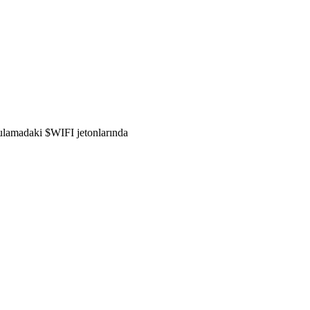
gulamadaki $WIFI jetonlarında