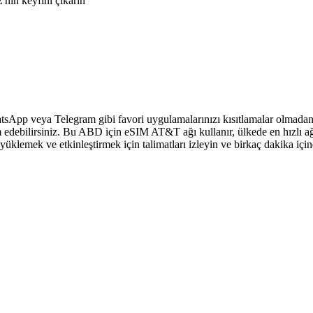
nin keyfini çıkarın
sApp veya Telegram gibi favori uygulamalarınızı kısıtlamalar olmadan 
 edebilirsiniz. Bu ABD için eSIM AT&T ağı kullanır, ülkede en hızlı ağ
klemek ve etkinleştirmek için talimatları izleyin ve birkaç dakika içi