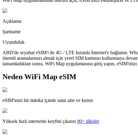
WiFi Map uygulamasında oturum açın, eSIM'inizi etkinleştirin ve LTE'
Açıklama
Şartname
Uyumluluk
ABD'de seyahat eSIM'i ile 4G / LTE hızında İnternet'e bağlanın. What
önemli aramalarınızı almak için yerel SIM kartınızı kullanmaya devam
tamamladıktan sonra, WiFi Map uygulamasına giriş yapın, eSIM'inizi yü
Neden WiFi Map eSIM
eSIM'inizi bir dakika içinde satın alın ve kurun
Yüksek hızlı internetin keyfini çıkarın
90+ ülkeler