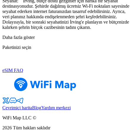
Seyahat: İrving, bütçe dostu gezginler için harika bir seyahat
destinasyonudur. Şehirde dağılmış ücretsiz Wi-Fi noktaları sayesinde
seyahat ederken internet faturanızdan tasarruf edebilirsiniz. Ayrıca,
veri planınız hakkında endişelenmeden şehri keşfedebilirsiniz.
Dolayısıyla, bir sonraki seyahatinizi İrving'e planlayın ve bütçenizde
kalırken şehrin birçok cazibesinin tadını çıkarın.
Daha fazla göster
Paketinizi seçin
eSIM FAQ
Çevrimiçi harita
Blog
Yardım merkezi
WiFi Map LLC ©
2026
Tüm hakları saklıdır