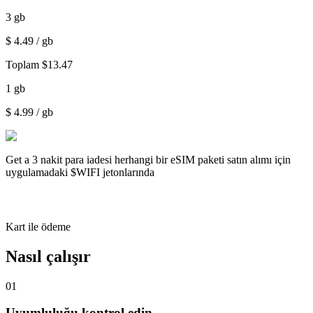
3
gb
$
4.49
/ gb
Toplam
$
13.47
1
gb
$
4.99
/ gb
Get a
3 nakit para iadesi
herhangi bir eSIM paketi satın alımı için
uygulamadaki $WIFI jetonlarında
Kart ile ödeme
Nasıl çalışır
01
Uyumluluğu kontrol edin