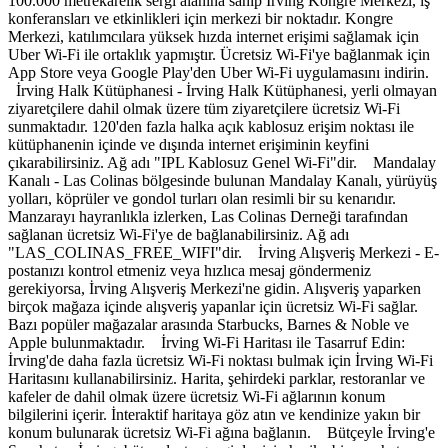
100.000 metrekarelik sergi alanına sahip İrving Kongre Merkezi, iş
konferansları ve etkinlikleri için merkezi bir noktadır. Kongre
Merkezi, katılımcılara yüksek hızda internet erişimi sağlamak için
Uber Wi-Fi ile ortaklık yapmıştır. Ücretsiz Wi-Fi'ye bağlanmak için
App Store veya Google Play'den Uber Wi-Fi uygulamasını indirin.
İrving Halk Kütüphanesi - İrving Halk Kütüphanesi, yerli olmayan
ziyaretçilere dahil olmak üzere tüm ziyaretçilere ücretsiz Wi-Fi
sunmaktadır. 120'den fazla halka açık kablosuz erişim noktası ile
kütüphanenin içinde ve dışında internet erişiminin keyfini
çıkarabilirsiniz. Ağ adı "IPL Kablosuz Genel Wi-Fi"dir. Mandalay
Kanalı - Las Colinas bölgesinde bulunan Mandalay Kanalı, yürüyüş
yolları, köprüler ve gondol turları olan resimli bir su kenarıdır.
Manzarayı hayranlıkla izlerken, Las Colinas Derneği tarafından
sağlanan ücretsiz Wi-Fi'ye de bağlanabilirsiniz. Ağ adı
"LAS_COLINAS_FREE_WIFI"dir. İrving Alışveriş Merkezi - E-
postanızı kontrol etmeniz veya hızlıca mesaj göndermeniz
gerekiyorsa, İrving Alışveriş Merkezi'ne gidin. Alışveriş yaparken
birçok mağaza içinde alışveriş yapanlar için ücretsiz Wi-Fi sağlar.
Bazı popüler mağazalar arasında Starbucks, Barnes & Noble ve
Apple bulunmaktadır. İrving Wi-Fi Haritası ile Tasarruf Edin:
İrving'de daha fazla ücretsiz Wi-Fi noktası bulmak için İrving Wi-Fi
Haritasını kullanabilirsiniz. Harita, şehirdeki parklar, restoranlar ve
kafeler de dahil olmak üzere ücretsiz Wi-Fi ağlarının konum
bilgilerini içerir. İnteraktif haritaya göz atın ve kendinize yakın bir
konum bulunarak ücretsiz Wi-Fi ağına bağlanın. Bütçeyle İrving'e