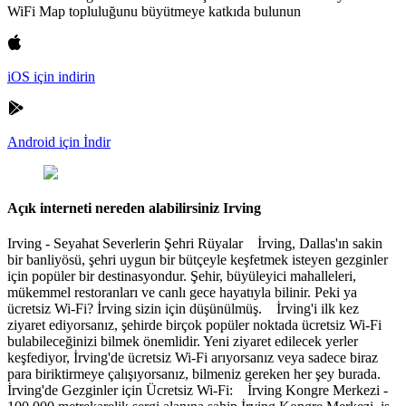
WiFi Map topluluğunu büyütmeye katkıda bulunun
iOS için indirin
Android için İndir
Açık interneti nereden alabilirsiniz Irving
Irving - Seyahat Severlerin Şehri Rüyalar İrving, Dallas'ın sakin
bir banliyösü, şehri uygun bir bütçeyle keşfetmek isteyen gezginler
için popüler bir destinasyondur. Şehir, büyüleyici mahalleleri,
mükemmel restoranları ve canlı gece hayatıyla bilinir. Peki ya
ücretsiz Wi-Fi? İrving sizin için düşünülmüş. İrving'i ilk kez
ziyaret ediyorsanız, şehirde birçok popüler noktada ücretsiz Wi-Fi
bulabileceğinizi bilmek önemlidir. Yeni ziyaret edilecek yerler
keşfediyor, İrving'de ücretsiz Wi-Fi arıyorsanız veya sadece biraz
para biriktirmeye çalışıyorsanız, bilmeniz gereken her şey burada.
İrving'de Gezginler için Ücretsiz Wi-Fi: İrving Kongre Merkezi -