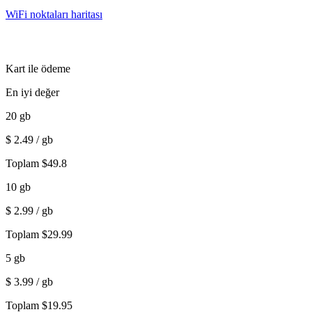
WiFi noktaları haritası
Kart ile ödeme
En iyi değer
20
gb
$
2.49
/ gb
Toplam
$
49.8
10
gb
$
2.99
/ gb
Toplam
$
29.99
5
gb
$
3.99
/ gb
Toplam
$
19.95