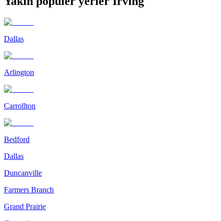
Yakın popüler yerler Irving
Dallas
Arlington
Carrollton
Bedford
Dallas
Duncanville
Farmers Branch
Grand Prairie