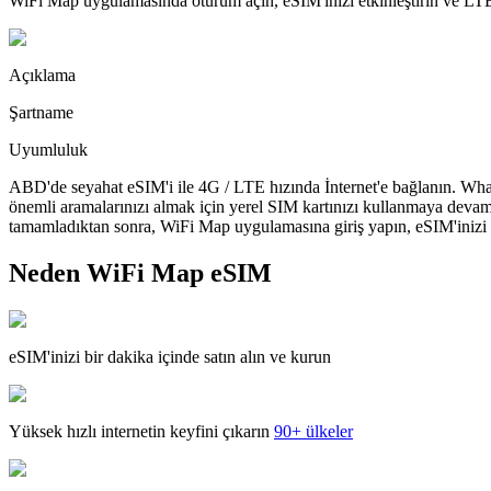
WiFi Map uygulamasında oturum açın, eSIM'inizi etkinleştirin ve LTE'
Açıklama
Şartname
Uyumluluk
ABD'de seyahat eSIM'i ile 4G / LTE hızında İnternet'e bağlanın. What
önemli aramalarınızı almak için yerel SIM kartınızı kullanmaya devam
tamamladıktan sonra, WiFi Map uygulamasına giriş yapın, eSIM'inizi yü
Neden WiFi Map eSIM
eSIM'inizi bir dakika içinde satın alın ve kurun
Yüksek hızlı internetin keyfini çıkarın
90+ ülkeler