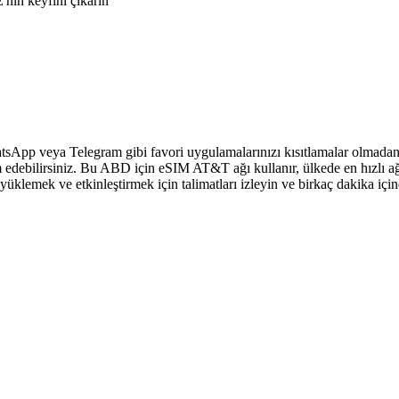
nin keyfini çıkarın
sApp veya Telegram gibi favori uygulamalarınızı kısıtlamalar olmadan 
 edebilirsiniz. Bu ABD için eSIM AT&T ağı kullanır, ülkede en hızlı ağ
klemek ve etkinleştirmek için talimatları izleyin ve birkaç dakika içi