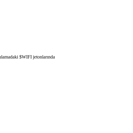
gulamadaki $WIFI jetonlarında