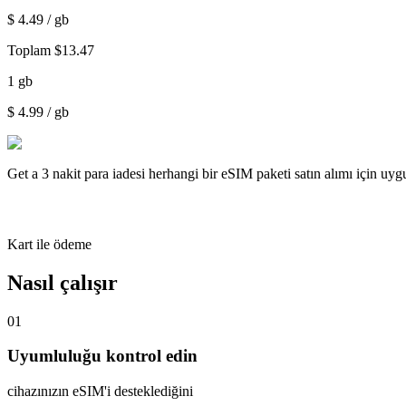
$
4.49
/ gb
Toplam
$
13.47
1
gb
$
4.99
/ gb
Get a
3 nakit para iadesi
herhangi bir eSIM paketi satın alımı için uy
Kart ile ödeme
Nasıl çalışır
01
Uyumluluğu kontrol edin
cihazınızın eSIM'i desteklediğini