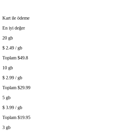
Kart ile ödeme
En iyi değer
20
gb
$
2.49
/ gb
Toplam
$
49.8
10
gb
$
2.99
/ gb
Toplam
$
29.99
5
gb
$
3.99
/ gb
Toplam
$
19.95
3
gb