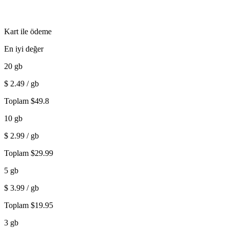
Kart ile ödeme
En iyi değer
20
gb
$
2.49
/ gb
Toplam
$
49.8
10
gb
$
2.99
/ gb
Toplam
$
29.99
5
gb
$
3.99
/ gb
Toplam
$
19.95
3
gb