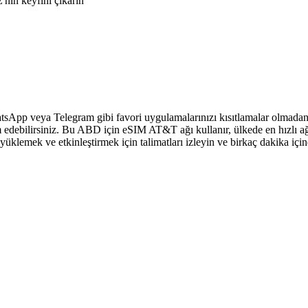
nin keyfini çıkarın
sApp veya Telegram gibi favori uygulamalarınızı kısıtlamalar olmadan 
 edebilirsiniz. Bu ABD için eSIM AT&T ağı kullanır, ülkede en hızlı ağ
klemek ve etkinleştirmek için talimatları izleyin ve birkaç dakika içi