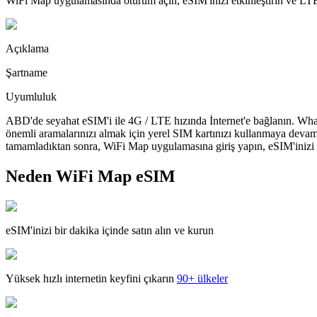
WiFi Map uygulamasında oturum açın, eSIM'inizi etkinleştirin ve LTE'
Açıklama
Şartname
Uyumluluk
ABD'de seyahat eSIM'i ile 4G / LTE hızında İnternet'e bağlanın. What
önemli aramalarınızı almak için yerel SIM kartınızı kullanmaya devam
tamamladıktan sonra, WiFi Map uygulamasına giriş yapın, eSIM'inizi yü
Neden WiFi Map eSIM
eSIM'inizi bir dakika içinde satın alın ve kurun
Yüksek hızlı internetin keyfini çıkarın
90+ ülkeler