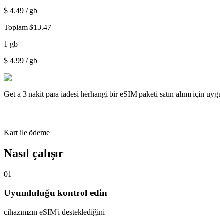
$
4.49
/ gb
Toplam
$
13.47
1
gb
$
4.99
/ gb
Get a
3 nakit para iadesi
herhangi bir eSIM paketi satın alımı için uy
Kart ile ödeme
Nasıl çalışır
01
Uyumluluğu kontrol edin
cihazınızın eSIM'i desteklediğini