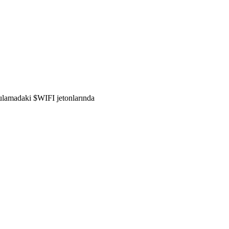
gulamadaki $WIFI jetonlarında