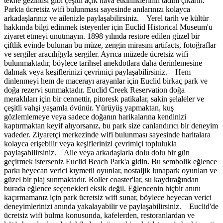
tekne gezintisi gibi çeşitli açık hava etkinliklerinin tadını çıkarın.
Parkta ücretsiz wifi bulunması sayesinde anılarınızı kolayca
arkadaşlarınız ve ailenizle paylaşabilirsiniz. Yerel tarih ve kültür
hakkında bilgi edinmek isteyenler için Euclid Historical Museum'u
ziyaret etmeyi unutmayın. 1898 yılında restore edilen güzel bir
çiftlik evinde bulunan bu müze, zengin mirasını artifacts, fotoğraflar
ve sergiler aracılığıyla sergiler. Ayrıca müzede ücretsiz wifi
bulunmaktadır, böylece tarihsel anekdotlara daha derinlemesine
dalmak veya keşiflerinizi çevrimiçi paylaşabilirsiniz. Hem
dinlenmeyi hem de macerayı arayanlar için Euclid birkaç park ve
doğa rezervi sunmaktadır. Euclid Creek Reservation doğa
meraklıları için bir cennettir, pitoresk patikalar, sakin şelaleler ve
çeşitli vahşi yaşamla övünür. Yürüyüş yapmaktan, kuş
gözlemlemeye veya sadece doğanın harikalarına kendinizi
kaptırmaktan keyif alıyorsanız, bu park size canlandırıcı bir deneyim
vadeder. Ziyaretçi merkezinde wifi bulunması sayesinde haritalara
kolayca erişebilir veya keşiflerinizi çevrimiçi toplulukla
paylaşabilirsiniz. Aile veya arkadaşlarla dolu dolu bir gün
geçirmek isterseniz Euclid Beach Park'a gidin. Bu sembolik eğlence
parkı heyecan verici kıymetli oyunlar, nostaljik lunapark oyunları ve
güzel bir plaj sunmaktadır. Roller coaster'lar, su kaydırağından
burada eğlence seçenekleri eksik değil. Eğlencenin hiçbir anını
kaçırmamanız için park ücretsiz wifi sunar, böylece heyecan verici
deneyimlerinizi anında yakalayabilir ve paylaşabilirsiniz. Euclid'de
ücretsiz wifi bulma konusunda, kafelerden, restoranlardan ve