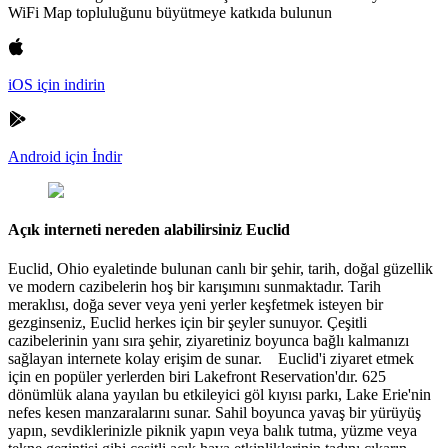
WiFi Map topluluğunu büyütmeye katkıda bulunun
iOS için indirin
Android için İndir
Açık interneti nereden alabilirsiniz Euclid
Euclid, Ohio eyaletinde bulunan canlı bir şehir, tarih, doğal güzellik
ve modern cazibelerin hoş bir karışımını sunmaktadır. Tarih
meraklısı, doğa sever veya yeni yerler keşfetmek isteyen bir
gezginseniz, Euclid herkes için bir şeyler sunuyor. Çeşitli
cazibelerinin yanı sıra şehir, ziyaretiniz boyunca bağlı kalmanızı
sağlayan internete kolay erişim de sunar. Euclid'i ziyaret etmek
için en popüler yerlerden biri Lakefront Reservation'dır. 625
dönümlük alana yayılan bu etkileyici göl kıyısı parkı, Lake Erie'nin
nefes kesen manzaralarını sunar. Sahil boyunca yavaş bir yürüyüş
yapın, sevdiklerinizle piknik yapın veya balık tutma, yüzme veya