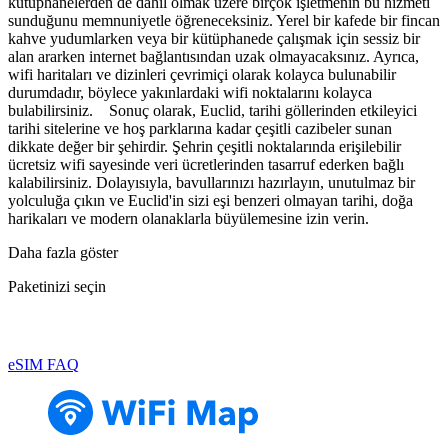
kütüphanelerden de dahil olmak üzere birçok işletmenin bu hizmeti
sunduğunu memnuniyetle öğreneceksiniz. Yerel bir kafede bir fincan
kahve yudumlarken veya bir kütüphanede çalışmak için sessiz bir
alan ararken internet bağlantısından uzak olmayacaksınız. Ayrıca,
wifi haritaları ve dizinleri çevrimiçi olarak kolayca bulunabilir
durumdadır, böylece yakınlardaki wifi noktalarını kolayca
bulabilirsiniz. Sonuç olarak, Euclid, tarihi göllerinden etkileyici
tarihi sitelerine ve hoş parklarına kadar çeşitli cazibeler sunan
dikkate değer bir şehirdir. Şehrin çeşitli noktalarında erişilebilir
ücretsiz wifi sayesinde veri ücretlerinden tasarruf ederken bağlı
kalabilirsiniz. Dolayısıyla, bavullarınızı hazırlayın, unutulmaz bir
yolculuğa çıkın ve Euclid'in sizi eşi benzeri olmayan tarihi, doğa
harikaları ve modern olanaklarla büyülemesine izin verin.
Daha fazla göster
Paketinizi seçin
eSIM FAQ