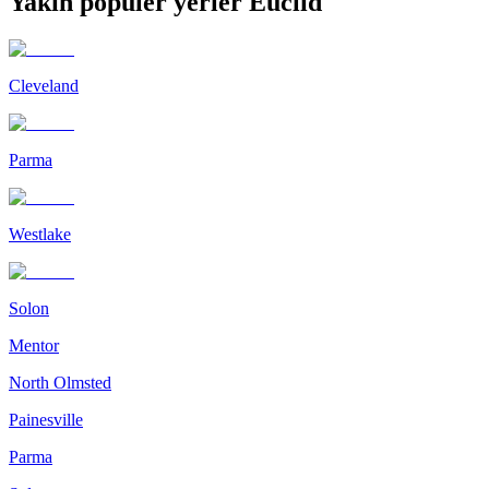
Yakın popüler yerler Euclid
Cleveland
Parma
Westlake
Solon
Mentor
North Olmsted
Painesville
Parma