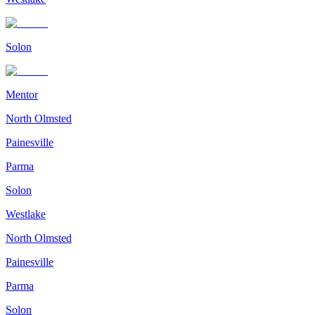
Solon
Mentor
North Olmsted
Painesville
Parma
Solon
Westlake
North Olmsted
Painesville
Parma
Solon