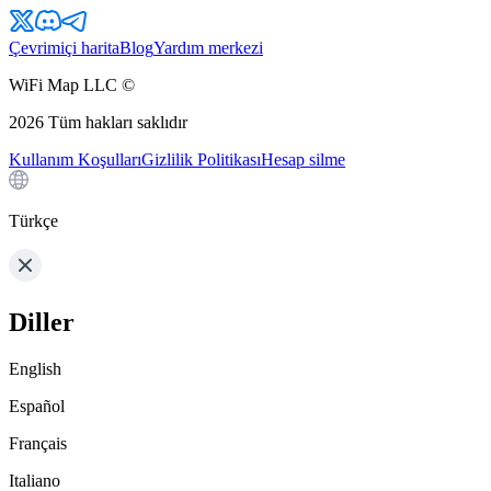
Çevrimiçi harita
Blog
Yardım merkezi
WiFi Map LLC ©
2026
Tüm hakları saklıdır
Kullanım Koşulları
Gizlilik Politikası
Hesap silme
Türkçe
Diller
English
Español
Français
Italiano