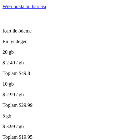
WiFi noktaları haritası
Kart ile ödeme
En iyi değer
20
gb
$
2.49
/ gb
Toplam
$
49.8
10
gb
$
2.99
/ gb
Toplam
$
29.99
5
gb
$
3.99
/ gb
Toplam
$
19.95