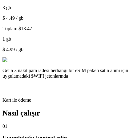
3
gb
$
4.49
/ gb
Toplam
$
13.47
1
gb
$
4.99
/ gb
Get a
3 nakit para iadesi
herhangi bir eSIM paketi satın alımı için
uygulamadaki $WIFI jetonlarında
Kart ile ödeme
Nasıl çalışır
01
Uyumluluğu kontrol edin