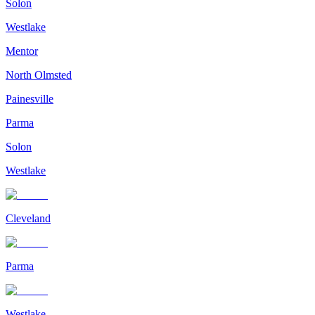
Solon
Westlake
Mentor
North Olmsted
Painesville
Parma
Solon
Westlake
Cleveland
Parma
Westlake