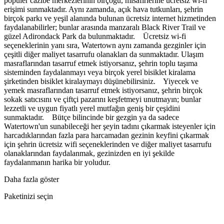
popüler cazibe merkezlerinin birçoğu, misafirlerine ücretsiz wi-fi
erişimi sunmaktadır. Aynı zamanda, açık hava tutkunları, şehrin
birçok parkı ve yeşil alanında bulunan ücretsiz internet hizmetinden
faydalanabilirler; bunlar arasında manzaralı Black River Trail ve
güzel Adirondack Park da bulunmaktadır. Ücretsiz wi-fi
seçeneklerinin yanı sıra, Watertown aynı zamanda gezginler için
çeşitli diğer maliyet tasarrufu olanakları da sunmaktadır. Ulaşım
masraflarından tasarruf etmek istiyorsanız, şehrin toplu taşıma
sisteminden faydalanmayı veya birçok yerel bisiklet kiralama
şirketinden bisiklet kiralaymayı düşünebilirsiniz. Yiyecek ve
yemek masraflarından tasarruf etmek istiyorsanız, şehrin birçok
sokak satıcısını ve çiftçi pazarını keşfetmeyi unutmayın; bunlar
lezzetli ve uygun fiyatlı yerel mutfağın geniş bir çeşidini
sunmaktadır. Bütçe bilincinde bir gezgin ya da sadece
Watertown'un sunabileceği her şeyin tadını çıkarmak isteyenler için
harcadıklarından fazla para harcamadan gezinin keyfini çıkarmak
için şehrin ücretsiz wifi seçeneklerinden ve diğer maliyet tasarrufu
olanaklarından faydalanmak, gezinizden en iyi şekilde
faydalanmanın harika bir yoludur.
Daha fazla göster
Paketinizi seçin