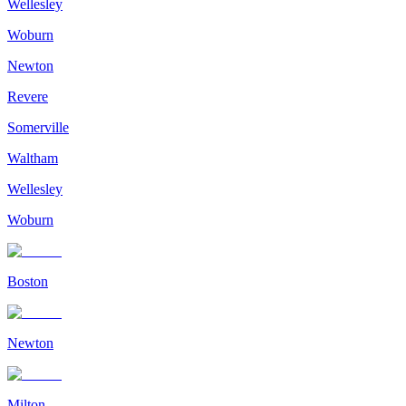
Wellesley
Woburn
Newton
Revere
Somerville
Waltham
Wellesley
Woburn
Boston
Newton
Milton