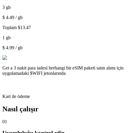
3
gb
$
4.49
/ gb
Toplam
$
13.47
1
gb
$
4.99
/ gb
Get a
3 nakit para iadesi
herhangi bir eSIM paketi satın alımı için
uygulamadaki $WIFI jetonlarında
Kart ile ödeme
Nasıl çalışır
01
Uyumluluğu kontrol edin