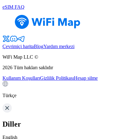
eSIM FAQ
Çevrimiçi harita
Blog
Yardım merkezi
WiFi Map LLC ©
2026
Tüm hakları saklıdır
Kullanım Koşulları
Gizlilik Politikası
Hesap silme
Türkçe
Diller
English