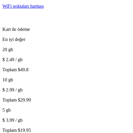
WiFi noktaları haritası
Kart ile ödeme
En iyi değer
20
gb
$
2.49
/ gb
Toplam
$
49.8
10
gb
$
2.99
/ gb
Toplam
$
29.99
5
gb
$
3.99
/ gb
Toplam
$
19.95