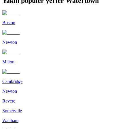
Yakın popüler yerler Watertown
Boston
Newton
Milton
Cambridge
Newton
Revere
Somerville
Waltham