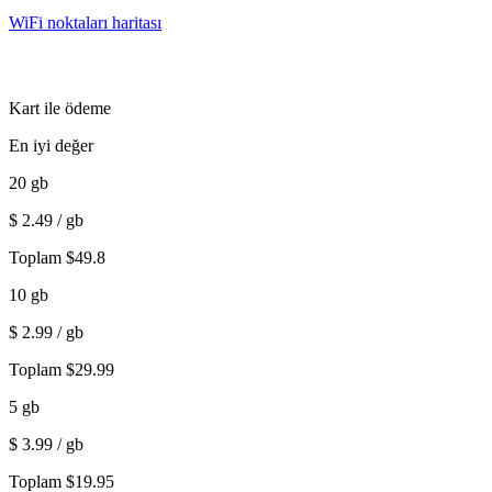
WiFi noktaları haritası
Kart ile ödeme
En iyi değer
20
gb
$
2.49
/ gb
Toplam
$
49.8
10
gb
$
2.99
/ gb
Toplam
$
29.99
5
gb
$
3.99
/ gb
Toplam
$
19.95