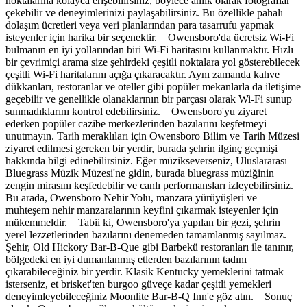
noktalarına kolayca erişebilirsiniz, böylece anlık olarak fotoğraflar
çekebilir ve deneyimlerinizi paylaşabilirsiniz. Bu özellikle pahalı
dolaşım ücretleri veya veri planlarından para tasarrufu yapmak
isteyenler için harika bir seçenektir. Owensboro'da ücretsiz Wi-Fi
bulmanın en iyi yollarından biri Wi-Fi haritasını kullanmaktır. Hızlı
bir çevrimiçi arama size şehirdeki çeşitli noktalara yol gösterebilecek
çeşitli Wi-Fi haritalarını açığa çıkaracaktır. Aynı zamanda kahve
dükkanları, restoranlar ve oteller gibi popüler mekanlarla da iletişime
geçebilir ve genellikle olanaklarının bir parçası olarak Wi-Fi sunup
sunmadıklarını kontrol edebilirsiniz. Owensboro'yu ziyaret
ederken popüler cazibe merkezlerinden bazılarını keşfetmeyi
unutmayın. Tarih meraklıları için Owensboro Bilim ve Tarih Müzesi
ziyaret edilmesi gereken bir yerdir, burada şehrin ilginç geçmişi
hakkında bilgi edinebilirsiniz. Eğer müzikseverseniz, Uluslararası
Bluegrass Müzik Müzesi'ne gidin, burada bluegrass müziğinin
zengin mirasını keşfedebilir ve canlı performansları izleyebilirsiniz.
Bu arada, Owensboro Nehir Yolu, manzara yürüyüşleri ve
muhteşem nehir manzaralarının keyfini çıkarmak isteyenler için
mükemmeldir. Tabii ki, Owensboro'ya yapılan bir gezi, şehrin
yerel lezzetlerinden bazılarını denemeden tamamlanmış sayılmaz.
Şehir, Old Hickory Bar-B-Que gibi Barbekü restoranları ile tanınır,
bölgedeki en iyi dumanlanmış etlerden bazılarının tadını
çıkarabileceğiniz bir yerdir. Klasik Kentucky yemeklerini tatmak
isterseniz, et brisket'ten burgoo güveçe kadar çeşitli yemekleri
deneyimleyebileceğiniz Moonlite Bar-B-Q Inn'e göz atın. Sonuç