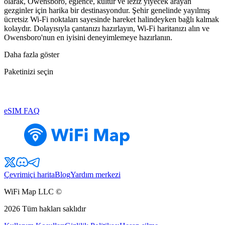
olarak, Owensboro, eğlence, kültür ve leziz yiyecek arayan
gezginler için harika bir destinasyondur. Şehir genelinde yayılmış
ücretsiz Wi-Fi noktaları sayesinde hareket halindeyken bağlı kalmak
kolaydır. Dolayısıyla çantanızı hazırlayın, Wi-Fi haritanızı alın ve
Owensboro'nun en iyisini deneyimlemeye hazırlanın.
Daha fazla göster
Paketinizi seçin
eSIM FAQ
Çevrimiçi harita
Blog
Yardım merkezi
WiFi Map LLC ©
2026
Tüm hakları saklıdır