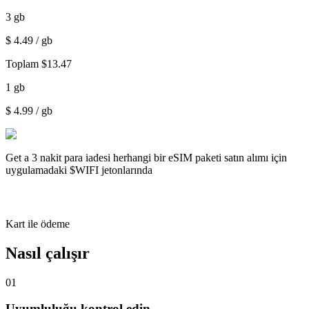
3
gb
$
4.49
/ gb
Toplam
$
13.47
1
gb
$
4.99
/ gb
Get a
3 nakit para iadesi
herhangi bir eSIM paketi satın alımı için
uygulamadaki $WIFI jetonlarında
Kart ile ödeme
Nasıl çalışır
01
Uyumluluğu kontrol edin