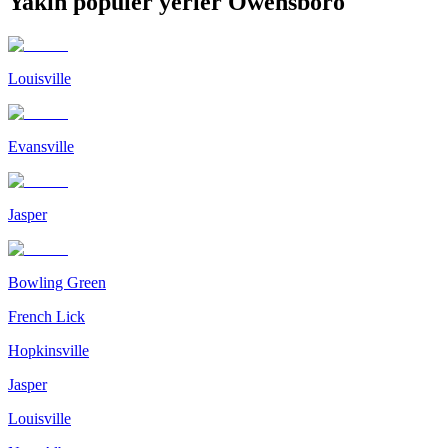
Yakın popüler yerler Owensboro
Louisville
Evansville
Jasper
Bowling Green
French Lick
Hopkinsville
Jasper
Louisville