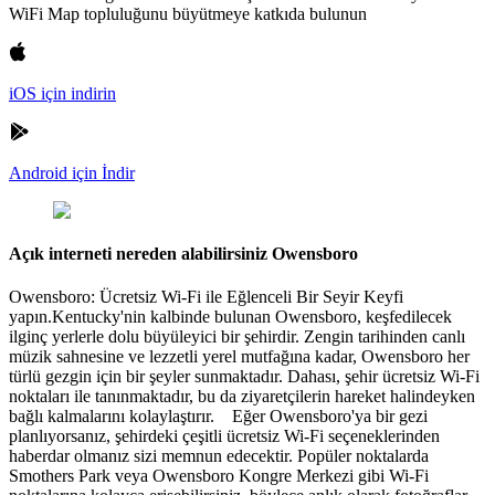
WiFi Map topluluğunu büyütmeye katkıda bulunun
iOS için indirin
Android için İndir
Açık interneti nereden alabilirsiniz Owensboro
Owensboro: Ücretsiz Wi-Fi ile Eğlenceli Bir Seyir Keyfi
yapın.Kentucky'nin kalbinde bulunan Owensboro, keşfedilecek
ilginç yerlerle dolu büyüleyici bir şehirdir. Zengin tarihinden canlı
müzik sahnesine ve lezzetli yerel mutfağına kadar, Owensboro her
türlü gezgin için bir şeyler sunmaktadır. Dahası, şehir ücretsiz Wi-Fi
noktaları ile tanınmaktadır, bu da ziyaretçilerin hareket halindeyken
bağlı kalmalarını kolaylaştırır. Eğer Owensboro'ya bir gezi
planlıyorsanız, şehirdeki çeşitli ücretsiz Wi-Fi seçeneklerinden
haberdar olmanız sizi memnun edecektir. Popüler noktalarda
Smothers Park veya Owensboro Kongre Merkezi gibi Wi-Fi