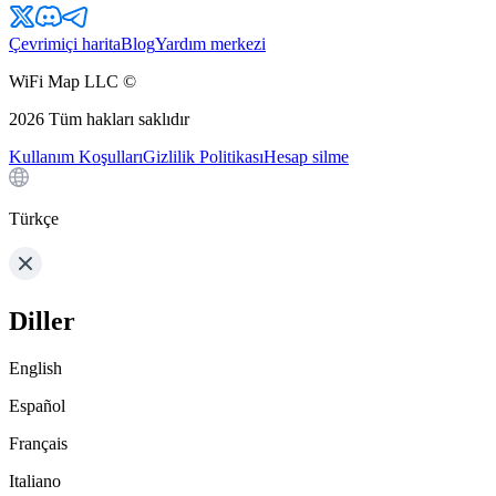
Çevrimiçi harita
Blog
Yardım merkezi
WiFi Map LLC ©
2026
Tüm hakları saklıdır
Kullanım Koşulları
Gizlilik Politikası
Hesap silme
Türkçe
Diller
English
Español
Français
Italiano