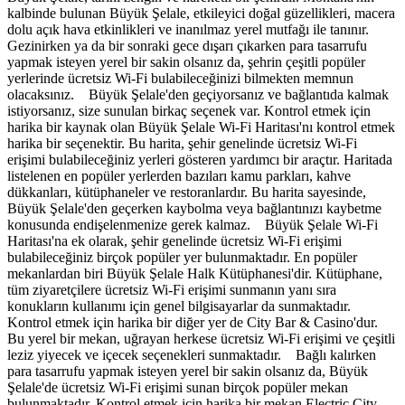
kalbinde bulunan Büyük Şelale, etkileyici doğal güzellikleri, macera
dolu açık hava etkinlikleri ve inanılmaz yerel mutfağı ile tanınır.
Gezinirken ya da bir sonraki gece dışarı çıkarken para tasarrufu
yapmak isteyen yerel bir sakin olsanız da, şehrin çeşitli popüler
yerlerinde ücretsiz Wi-Fi bulabileceğinizi bilmekten memnun
olacaksınız. Büyük Şelale'den geçiyorsanız ve bağlantıda kalmak
istiyorsanız, size sunulan birkaç seçenek var. Kontrol etmek için
harika bir kaynak olan Büyük Şelale Wi-Fi Haritası'nı kontrol etmek
harika bir seçenektir. Bu harita, şehir genelinde ücretsiz Wi-Fi
erişimi bulabileceğiniz yerleri gösteren yardımcı bir araçtır. Haritada
listelenen en popüler yerlerden bazıları kamu parkları, kahve
dükkanları, kütüphaneler ve restoranlardır. Bu harita sayesinde,
Büyük Şelale'den geçerken kaybolma veya bağlantınızı kaybetme
konusunda endişelenmenize gerek kalmaz. Büyük Şelale Wi-Fi
Haritası'na ek olarak, şehir genelinde ücretsiz Wi-Fi erişimi
bulabileceğiniz birçok popüler yer bulunmaktadır. En popüler
mekanlardan biri Büyük Şelale Halk Kütüphanesi'dir. Kütüphane,
tüm ziyaretçilere ücretsiz Wi-Fi erişimi sunmanın yanı sıra
konukların kullanımı için genel bilgisayarlar da sunmaktadır.
Kontrol etmek için harika bir diğer yer de City Bar & Casino'dur.
Bu yerel bir mekan, uğrayan herkese ücretsiz Wi-Fi erişimi ve çeşitli
leziz yiyecek ve içecek seçenekleri sunmaktadır. Bağlı kalırken
para tasarrufu yapmak isteyen yerel bir sakin olsanız da, Büyük
Şelale'de ücretsiz Wi-Fi erişimi sunan birçok popüler mekan
bulunmaktadır. Kontrol etmek için harika bir mekan Electric City