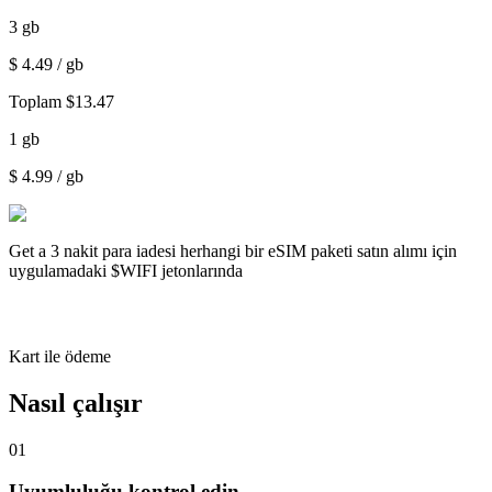
3
gb
$
4.49
/ gb
Toplam
$
13.47
1
gb
$
4.99
/ gb
Get a
3 nakit para iadesi
herhangi bir eSIM paketi satın alımı için
uygulamadaki $WIFI jetonlarında
Kart ile ödeme
Nasıl çalışır
01
Uyumluluğu kontrol edin