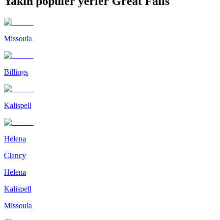
Yakın popüler yerler Great Falls
Missoula
Billings
Kalispell
Helena
Clancy
Helena
Kalispell
Missoula