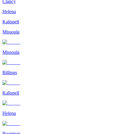
Clancy
Helena
Kalispell
Missoula
Missoula
Billings
Kalispell
Helena
Bozeman