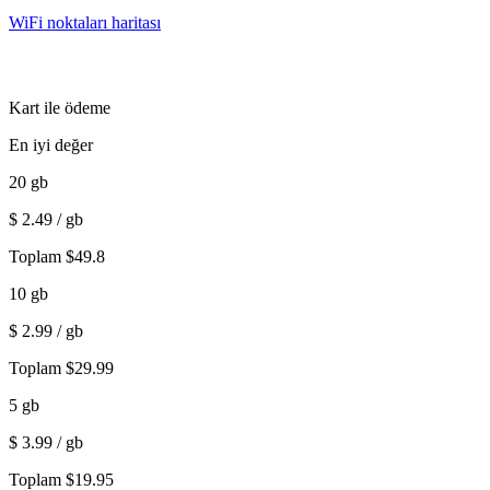
WiFi noktaları haritası
Kart ile ödeme
En iyi değer
20
gb
$
2.49
/ gb
Toplam
$
49.8
10
gb
$
2.99
/ gb
Toplam
$
29.99
5
gb
$
3.99
/ gb
Toplam
$
19.95