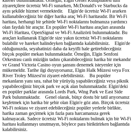
kafeler bulunmaktadır. Örneğin, Elgin Genel Kütüphanesi tüm
ziyaretçilere ücretsiz Wi-Fi sunarken, McDonald's ve Starbucks da
aynı şekilde hizmet vermektedir. Elgin'de ücretsiz Wi-Fi ararken
kullanabileceğiniz bir diğer harika araç Wi-Fi haritasıdır. Bir Wi-Fi
haritası, herhangi bir şehirde Wi-Fi noktalarını bulmanıza yardımcı
olan faydalı bir araçtır. En popüler Wi-Fi haritası araçları arasında
Wi-Fi Haritası, OpenSignal ve Wi-Fi Analizörü bulunmaktadır. Bu
araçları kullanarak Elgin'de size yakın ücretsiz Wi-Fi noktalarını
bulabilir ve hareket halindeyken bağlantıda kalabilirsiniz. Elgin'de
olduğunuzda, seyahatinizi daha da keyifli hale getirebileceğiniz
birçok popüler mekan bulunmaktadır. Örneğin, Elgin Senfoni
Orkestrası canlı müziğin tadını çıkarabileceğiniz harika bir mekandır
ve Grand Victoria Casino oyun şansını denemek isteyenler için
mükemeldir. Tarihe ilgi duyuyorsanız, Elgin Halk Müzesi veya Fox
River Troley Müzesi'ni ziyaret edebilirsiniz. Bu popüler
mekanların yanı sıra, rahat bir yürüyüş yapabileceğiniz veya piknik
yapabileceğiniz birçok park ve açık alan bulunmaktadır. Elgin'deki
en popüler parklar arasında Lords Park, Wing Park ve East Side
Park bulunmaktadır. Genel olarak, bütçe dostu bir tatil arıyorsanız
keşfetmek için harika bir şehir olan Elgin'e göz atın. Birçok ücretsiz
Wi-Fi noktası ve ziyaret edebileceğiniz popüler yerlerle birlikte,
harika zaman geçirmek için fazla para harcamanıza gerek
kalmayacak. Sadece ücretsiz Wi-Fi noktalarını bulmak için bir Wi-Fi
haritası kullanmayı unutmayın, böylece para biriktirirken bağlantıda
kalabilirsiniz.