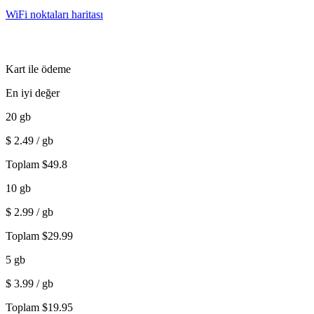
WiFi noktaları haritası
Kart ile ödeme
En iyi değer
20
gb
$
2.49
/ gb
Toplam
$
49.8
10
gb
$
2.99
/ gb
Toplam
$
29.99
5
gb
$
3.99
/ gb
Toplam
$
19.95