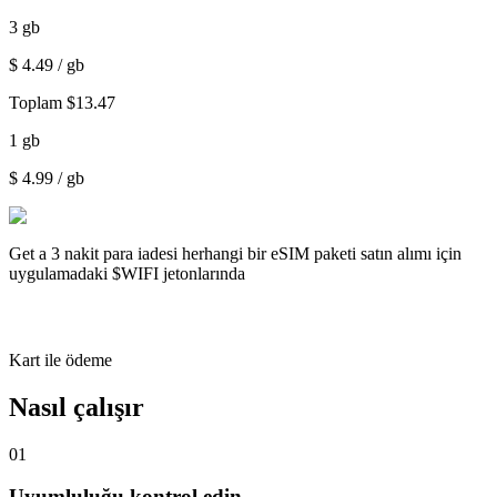
3
gb
$
4.49
/ gb
Toplam
$
13.47
1
gb
$
4.99
/ gb
Get a
3 nakit para iadesi
herhangi bir eSIM paketi satın alımı için
uygulamadaki $WIFI jetonlarında
Kart ile ödeme
Nasıl çalışır
01
Uyumluluğu kontrol edin