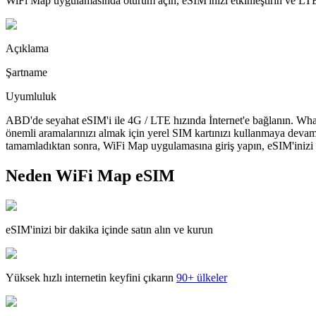
WiFi Map uygulamasında oturum açın, eSIM'inizi etkinleştirin ve LTE'
Açıklama
Şartname
Uyumluluk
ABD'de seyahat eSIM'i ile 4G / LTE hızında İnternet'e bağlanın. What
önemli aramalarınızı almak için yerel SIM kartınızı kullanmaya devam
tamamladıktan sonra, WiFi Map uygulamasına giriş yapın, eSIM'inizi yü
Neden WiFi Map eSIM
eSIM'inizi bir dakika içinde satın alın ve kurun
Yüksek hızlı internetin keyfini çıkarın
90+ ülkeler