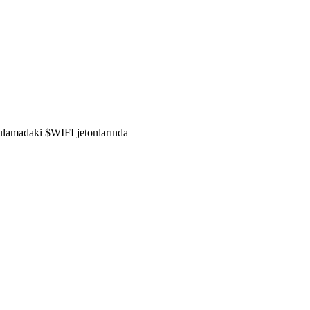
gulamadaki $WIFI jetonlarında