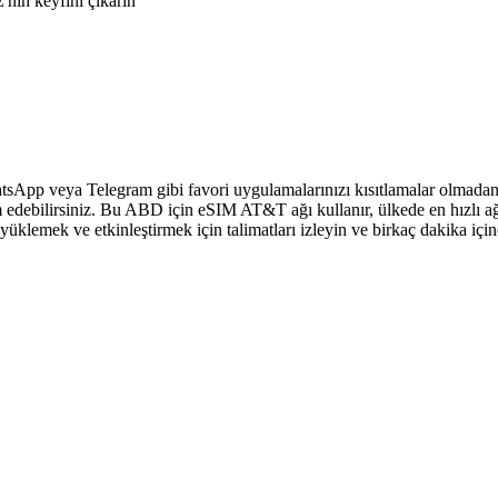
nin keyfini çıkarın
sApp veya Telegram gibi favori uygulamalarınızı kısıtlamalar olmadan 
 edebilirsiniz. Bu ABD için eSIM AT&T ağı kullanır, ülkede en hızlı ağ
klemek ve etkinleştirmek için talimatları izleyin ve birkaç dakika içi