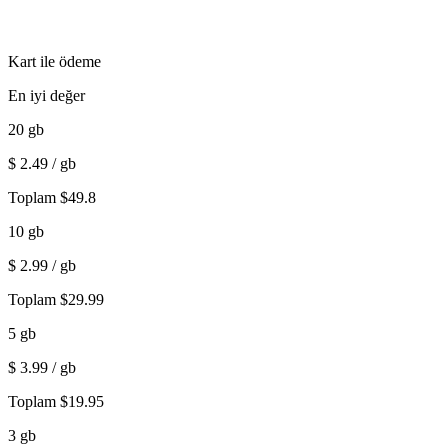
Kart ile ödeme
En iyi değer
20
gb
$
2.49
/ gb
Toplam
$
49.8
10
gb
$
2.99
/ gb
Toplam
$
29.99
5
gb
$
3.99
/ gb
Toplam
$
19.95
3
gb