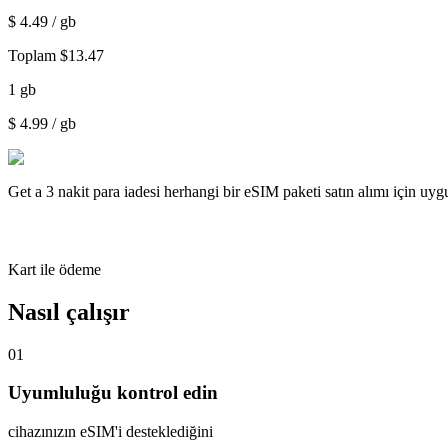
$
4.49
/ gb
Toplam
$
13.47
1
gb
$
4.99
/ gb
Get a
3 nakit para iadesi
herhangi bir eSIM paketi satın alımı için uy
Kart ile ödeme
Nasıl çalışır
01
Uyumluluğu kontrol edin
cihazınızın eSIM'i desteklediğini