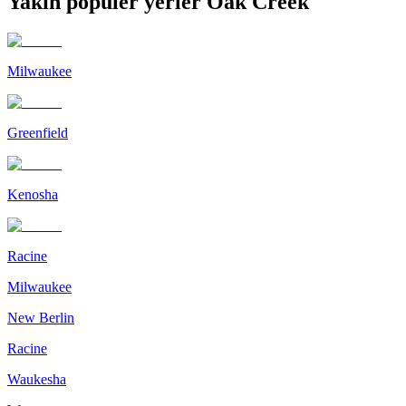
Yakın popüler yerler Oak Creek
Milwaukee
Greenfield
Kenosha
Racine
Milwaukee
New Berlin
Racine
Waukesha