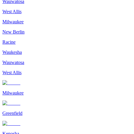
Wauwatosa
West Allis
Milwaukee
New Berlin
Racine
Waukesha
Wauwatosa
West Allis
Milwaukee
Greenfield
Kenosha