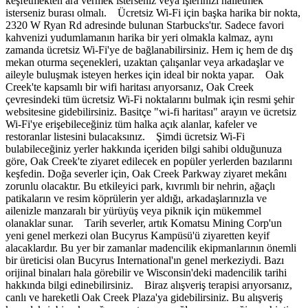
keşfetmekten ara vermek isterseniz veya işlerinizi halletmek
isterseniz burası olmalı. Ücretsiz Wi-Fi için başka harika bir nokta,
2320 W Ryan Rd adresinde bulunan Starbucks'tır. Sadece favori
kahvenizi yudumlamanın harika bir yeri olmakla kalmaz, aynı
zamanda ücretsiz Wi-Fi'ye de bağlanabilirsiniz. Hem iç hem de dış
mekan oturma seçenekleri, uzaktan çalışanlar veya arkadaşlar ve
aileyle buluşmak isteyen herkes için ideal bir nokta yapar. Oak
Creek'te kapsamlı bir wifi haritası arıyorsanız, Oak Creek
çevresindeki tüm ücretsiz Wi-Fi noktalarını bulmak için resmi şehir
websitesine gidebilirsiniz. Basitçe "wi-fi haritası" arayın ve ücretsiz
Wi-Fi'ye erişebileceğiniz tüm halka açık alanlar, kafeler ve
restoranlar listesini bulacaksınız. Şimdi ücretsiz Wi-Fi
bulabileceğiniz yerler hakkında içeriden bilgi sahibi olduğunuza
göre, Oak Creek'te ziyaret edilecek en popüler yerlerden bazılarını
keşfedin. Doğa severler için, Oak Creek Parkway ziyaret mekânı
zorunlu olacaktır. Bu etkileyici park, kıvrımlı bir nehrin, ağaçlı
patikaların ve resim köprülerin yer aldığı, arkadaşlarınızla ve
ailenizle manzaralı bir yürüyüş veya piknik için mükemmel
olanaklar sunar. Tarih severler, artık Komatsu Mining Corp'un
yeni genel merkezi olan Bucyrus Kampüsü'ü ziyaretten keyif
alacaklardır. Bu yer bir zamanlar madencilik ekipmanlarının önemli
bir üreticisi olan Bucyrus International'ın genel merkeziydi. Bazı
orijinal binaları hala görebilir ve Wisconsin'deki madencilik tarihi
hakkında bilgi edinebilirsiniz. Biraz alışveriş terapisi arıyorsanız,
canlı ve hareketli Oak Creek Plaza'ya gidebilirsiniz. Bu alışveriş