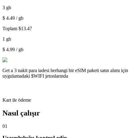
3
gb
$
4.49
/ gb
Toplam
$
13.47
1
gb
$
4.99
/ gb
Get a
3 nakit para iadesi
herhangi bir eSIM paketi satın alımı için
uygulamadaki $WIFI jetonlarında
Kart ile ödeme
Nasıl çalışır
01
Uyumluluğu kontrol edin