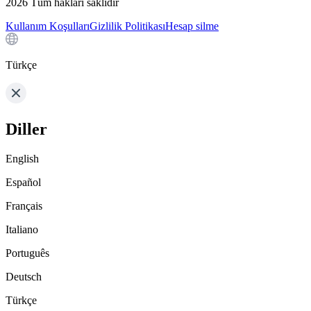
2026
Tüm hakları saklıdır
Kullanım Koşulları
Gizlilik Politikası
Hesap silme
Türkçe
Diller
English
Español
Français
Italiano
Português
Deutsch
Türkçe