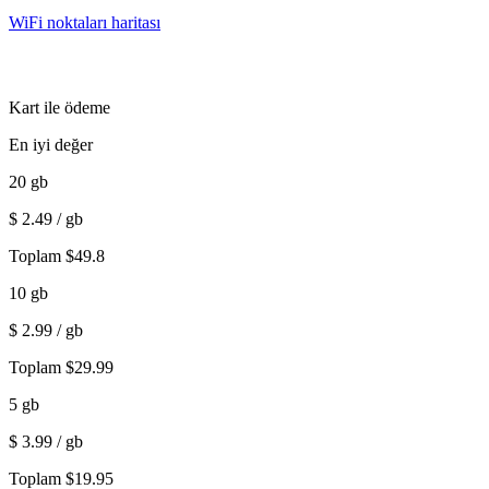
WiFi noktaları haritası
Kart ile ödeme
En iyi değer
20
gb
$
2.49
/ gb
Toplam
$
49.8
10
gb
$
2.99
/ gb
Toplam
$
29.99
5
gb
$
3.99
/ gb
Toplam
$
19.95