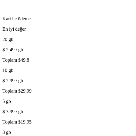
Kart ile ödeme
En iyi değer
20
gb
$
2.49
/ gb
Toplam
$
49.8
10
gb
$
2.99
/ gb
Toplam
$
29.99
5
gb
$
3.99
/ gb
Toplam
$
19.95
3
gb