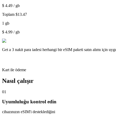
$
4.49
/ gb
Toplam
$
13.47
1
gb
$
4.99
/ gb
Get a
3 nakit para iadesi
herhangi bir eSIM paketi satın alımı için uy
Kart ile ödeme
Nasıl çalışır
01
Uyumluluğu kontrol edin
cihazınızın eSIM'i desteklediğini