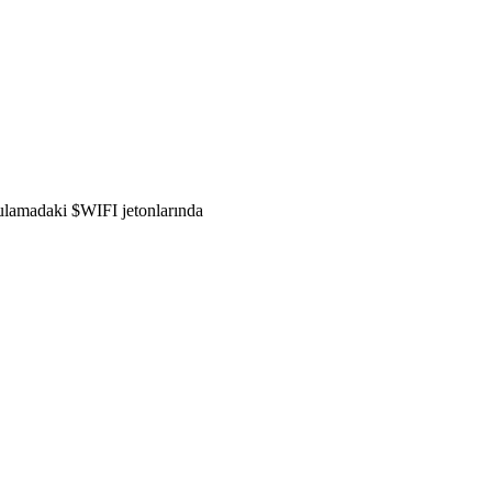
gulamadaki $WIFI jetonlarında