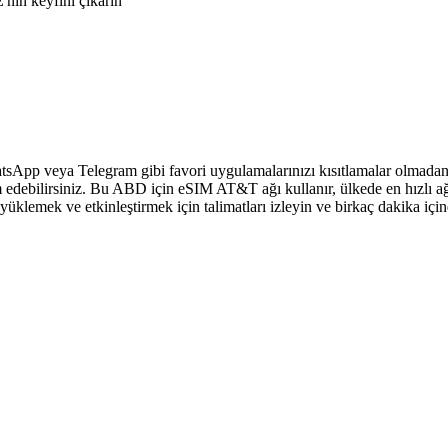
nin keyfini çıkarın
sApp veya Telegram gibi favori uygulamalarınızı kısıtlamalar olmadan 
 edebilirsiniz. Bu ABD için eSIM AT&T ağı kullanır, ülkede en hızlı ağ
klemek ve etkinleştirmek için talimatları izleyin ve birkaç dakika içi