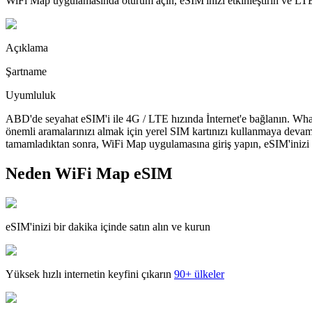
WiFi Map uygulamasında oturum açın, eSIM'inizi etkinleştirin ve LTE'
Açıklama
Şartname
Uyumluluk
ABD'de seyahat eSIM'i ile 4G / LTE hızında İnternet'e bağlanın. What
önemli aramalarınızı almak için yerel SIM kartınızı kullanmaya devam
tamamladıktan sonra, WiFi Map uygulamasına giriş yapın, eSIM'inizi yü
Neden WiFi Map eSIM
eSIM'inizi bir dakika içinde satın alın ve kurun
Yüksek hızlı internetin keyfini çıkarın
90+ ülkeler