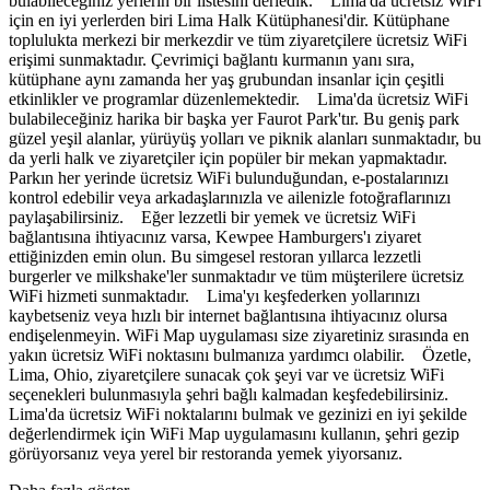
bulabileceğiniz yerlerin bir listesini derledik. Lima'da ücretsiz WiFi
için en iyi yerlerden biri Lima Halk Kütüphanesi'dir. Kütüphane
toplulukta merkezi bir merkezdir ve tüm ziyaretçilere ücretsiz WiFi
erişimi sunmaktadır. Çevrimiçi bağlantı kurmanın yanı sıra,
kütüphane aynı zamanda her yaş grubundan insanlar için çeşitli
etkinlikler ve programlar düzenlemektedir. Lima'da ücretsiz WiFi
bulabileceğiniz harika bir başka yer Faurot Park'tır. Bu geniş park
güzel yeşil alanlar, yürüyüş yolları ve piknik alanları sunmaktadır, bu
da yerli halk ve ziyaretçiler için popüler bir mekan yapmaktadır.
Parkın her yerinde ücretsiz WiFi bulunduğundan, e-postalarınızı
kontrol edebilir veya arkadaşlarınızla ve ailenizle fotoğraflarınızı
paylaşabilirsiniz. Eğer lezzetli bir yemek ve ücretsiz WiFi
bağlantısına ihtiyacınız varsa, Kewpee Hamburgers'ı ziyaret
ettiğinizden emin olun. Bu simgesel restoran yıllarca lezzetli
burgerler ve milkshake'ler sunmaktadır ve tüm müşterilere ücretsiz
WiFi hizmeti sunmaktadır. Lima'yı keşfederken yollarınızı
kaybetseniz veya hızlı bir internet bağlantısına ihtiyacınız olursa
endişelenmeyin. WiFi Map uygulaması size ziyaretiniz sırasında en
yakın ücretsiz WiFi noktasını bulmanıza yardımcı olabilir. Özetle,
Lima, Ohio, ziyaretçilere sunacak çok şeyi var ve ücretsiz WiFi
seçenekleri bulunmasıyla şehri bağlı kalmadan keşfedebilirsiniz.
Lima'da ücretsiz WiFi noktalarını bulmak ve gezinizi en iyi şekilde
değerlendirmek için WiFi Map uygulamasını kullanın, şehri gezip
görüyorsanız veya yerel bir restoranda yemek yiyorsanız.