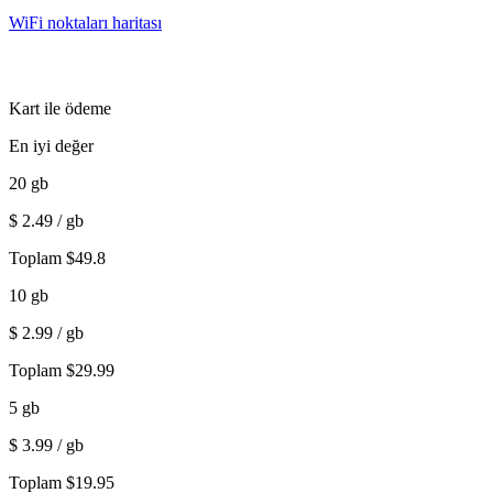
WiFi noktaları haritası
Kart ile ödeme
En iyi değer
20
gb
$
2.49
/ gb
Toplam
$
49.8
10
gb
$
2.99
/ gb
Toplam
$
29.99
5
gb
$
3.99
/ gb
Toplam
$
19.95