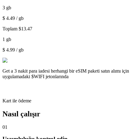
3
gb
$
4.49
/ gb
Toplam
$
13.47
1
gb
$
4.99
/ gb
Get a
3 nakit para iadesi
herhangi bir eSIM paketi satın alımı için
uygulamadaki $WIFI jetonlarında
Kart ile ödeme
Nasıl çalışır
01
Uyumluluğu kontrol edin