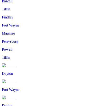
Powell
Tiffin
Findlay
Fort Wayne
Maumee
Perrysburg
Powell
Tiffin
Dayton
Fort Wayne
Dublin