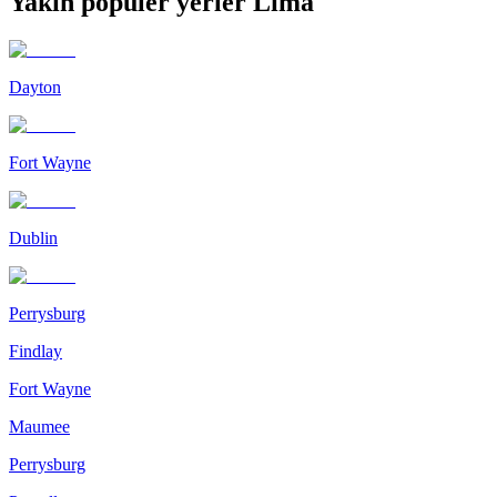
Yakın popüler yerler Lima
Dayton
Fort Wayne
Dublin
Perrysburg
Findlay
Fort Wayne
Maumee
Perrysburg