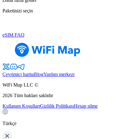
Daha fazla göster
Paketinizi seçin
eSIM FAQ
Çevrimiçi harita
Blog
Yardım merkezi
WiFi Map LLC ©
2026
Tüm hakları saklıdır
Kullanım Koşulları
Gizlilik Politikası
Hesap silme
Türkçe