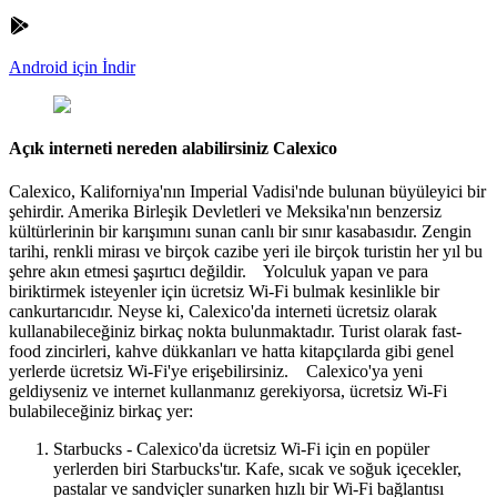
Android için İndir
Açık interneti nereden alabilirsiniz Calexico
Calexico, Kaliforniya'nın Imperial Vadisi'nde bulunan büyüleyici bir
şehirdir. Amerika Birleşik Devletleri ve Meksika'nın benzersiz
kültürlerinin bir karışımını sunan canlı bir sınır kasabasıdır. Zengin
tarihi, renkli mirası ve birçok cazibe yeri ile birçok turistin her yıl bu
şehre akın etmesi şaşırtıcı değildir. Yolculuk yapan ve para
biriktirmek isteyenler için ücretsiz Wi-Fi bulmak kesinlikle bir
cankurtarıcıdır. Neyse ki, Calexico'da interneti ücretsiz olarak
kullanabileceğiniz birkaç nokta bulunmaktadır. Turist olarak fast-
food zincirleri, kahve dükkanları ve hatta kitapçılarda gibi genel
yerlerde ücretsiz Wi-Fi'ye erişebilirsiniz. Calexico'ya yeni
geldiyseniz ve internet kullanmanız gerekiyorsa, ücretsiz Wi-Fi
bulabileceğiniz birkaç yer:
Starbucks - Calexico'da ücretsiz Wi-Fi için en popüler
yerlerden biri Starbucks'tır. Kafe, sıcak ve soğuk içecekler,
pastalar ve sandviçler sunarken hızlı bir Wi-Fi bağlantısı