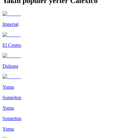
Yakın popüler yerler Calexico
Imperial
El Centro
Dulzura
Yuma
Somerton
Yuma
Somerton
Yuma