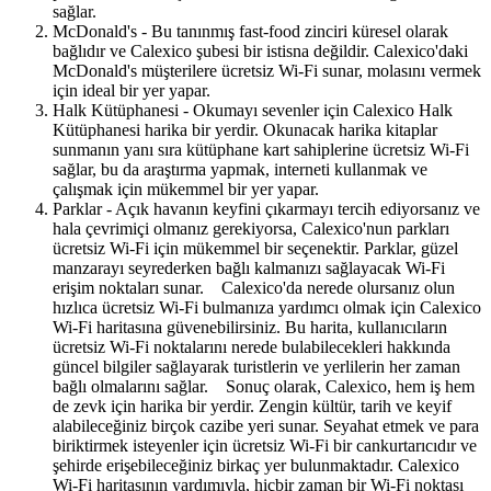
sağlar.
McDonald's - Bu tanınmış fast-food zinciri küresel olarak
bağlıdır ve Calexico şubesi bir istisna değildir. Calexico'daki
McDonald's müşterilere ücretsiz Wi-Fi sunar, molasını vermek
için ideal bir yer yapar.
Halk Kütüphanesi - Okumayı sevenler için Calexico Halk
Kütüphanesi harika bir yerdir. Okunacak harika kitaplar
sunmanın yanı sıra kütüphane kart sahiplerine ücretsiz Wi-Fi
sağlar, bu da araştırma yapmak, interneti kullanmak ve
çalışmak için mükemmel bir yer yapar.
Parklar - Açık havanın keyfini çıkarmayı tercih ediyorsanız ve
hala çevrimiçi olmanız gerekiyorsa, Calexico'nun parkları
ücretsiz Wi-Fi için mükemmel bir seçenektir. Parklar, güzel
manzarayı seyrederken bağlı kalmanızı sağlayacak Wi-Fi
erişim noktaları sunar. Calexico'da nerede olursanız olun
hızlıca ücretsiz Wi-Fi bulmanıza yardımcı olmak için Calexico
Wi-Fi haritasına güvenebilirsiniz. Bu harita, kullanıcıların
ücretsiz Wi-Fi noktalarını nerede bulabilecekleri hakkında
güncel bilgiler sağlayarak turistlerin ve yerlilerin her zaman
bağlı olmalarını sağlar. Sonuç olarak, Calexico, hem iş hem
de zevk için harika bir yerdir. Zengin kültür, tarih ve keyif
alabileceğiniz birçok cazibe yeri sunar. Seyahat etmek ve para
biriktirmek isteyenler için ücretsiz Wi-Fi bir cankurtarıcıdır ve
şehirde erişebileceğiniz birkaç yer bulunmaktadır. Calexico
Wi-Fi haritasının yardımıyla, hiçbir zaman bir Wi-Fi noktası