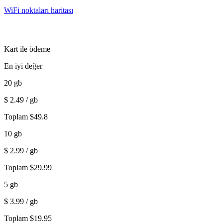
WiFi noktaları haritası
Kart ile ödeme
En iyi değer
20
gb
$
2.49
/ gb
Toplam
$
49.8
10
gb
$
2.99
/ gb
Toplam
$
29.99
5
gb
$
3.99
/ gb
Toplam
$
19.95