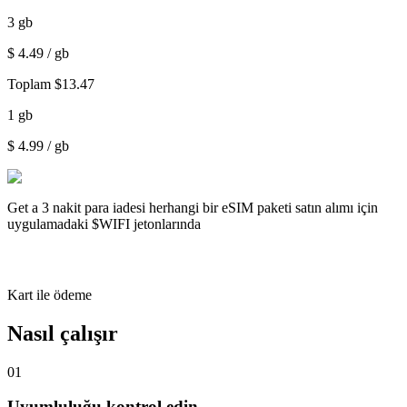
3
gb
$
4.49
/ gb
Toplam
$
13.47
1
gb
$
4.99
/ gb
Get a
3 nakit para iadesi
herhangi bir eSIM paketi satın alımı için
uygulamadaki $WIFI jetonlarında
Kart ile ödeme
Nasıl çalışır
01
Uyumluluğu kontrol edin