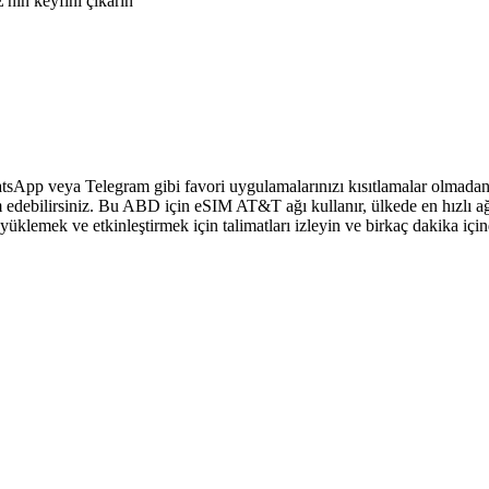
nin keyfini çıkarın
sApp veya Telegram gibi favori uygulamalarınızı kısıtlamalar olmadan 
 edebilirsiniz. Bu ABD için eSIM AT&T ağı kullanır, ülkede en hızlı ağ
klemek ve etkinleştirmek için talimatları izleyin ve birkaç dakika içi