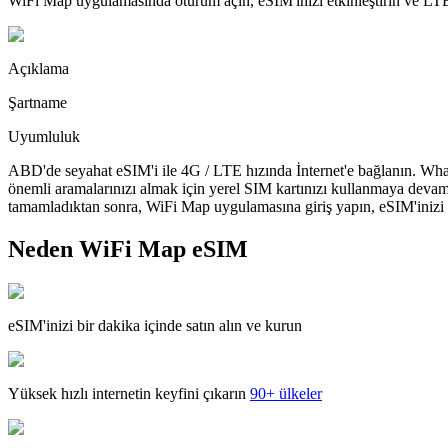
WiFi Map uygulamasında oturum açın, eSIM'inizi etkinleştirin ve LTE'
Açıklama
Şartname
Uyumluluk
ABD'de seyahat eSIM'i ile 4G / LTE hızında İnternet'e bağlanın. What
önemli aramalarınızı almak için yerel SIM kartınızı kullanmaya devam
tamamladıktan sonra, WiFi Map uygulamasına giriş yapın, eSIM'inizi yü
Neden WiFi Map eSIM
eSIM'inizi bir dakika içinde satın alın ve kurun
Yüksek hızlı internetin keyfini çıkarın
90+ ülkeler