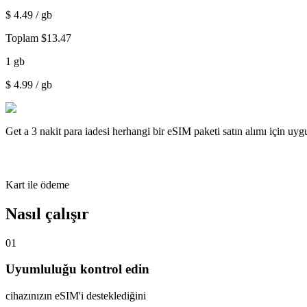
$
4.49
/ gb
Toplam
$
13.47
1
gb
$
4.99
/ gb
Get a
3 nakit para iadesi
herhangi bir eSIM paketi satın alımı için uy
Kart ile ödeme
Nasıl çalışır
01
Uyumluluğu kontrol edin
cihazınızın eSIM'i desteklediğini