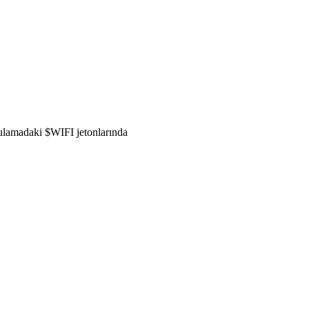
gulamadaki $WIFI jetonlarında