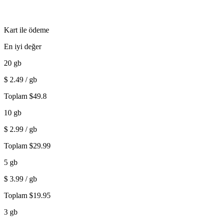
Kart ile ödeme
En iyi değer
20
gb
$
2.49
/ gb
Toplam
$
49.8
10
gb
$
2.99
/ gb
Toplam
$
29.99
5
gb
$
3.99
/ gb
Toplam
$
19.95
3
gb