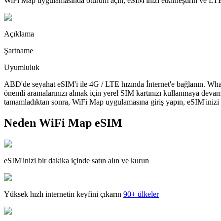
WiFi Map uygulamasında oturum açın, eSIM'inizi etkinleştirin ve LTE'
Açıklama
Şartname
Uyumluluk
ABD'de seyahat eSIM'i ile 4G / LTE hızında İnternet'e bağlanın. What
önemli aramalarınızı almak için yerel SIM kartınızı kullanmaya devam
tamamladıktan sonra, WiFi Map uygulamasına giriş yapın, eSIM'inizi yü
Neden WiFi Map eSIM
eSIM'inizi bir dakika içinde satın alın ve kurun
Yüksek hızlı internetin keyfini çıkarın
90+ ülkeler