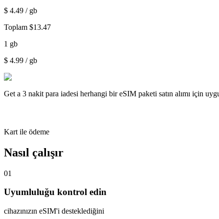
$
4.49
/ gb
Toplam
$
13.47
1
gb
$
4.99
/ gb
Get a
3 nakit para iadesi
herhangi bir eSIM paketi satın alımı için uy
Kart ile ödeme
Nasıl çalışır
01
Uyumluluğu kontrol edin
cihazınızın eSIM'i desteklediğini