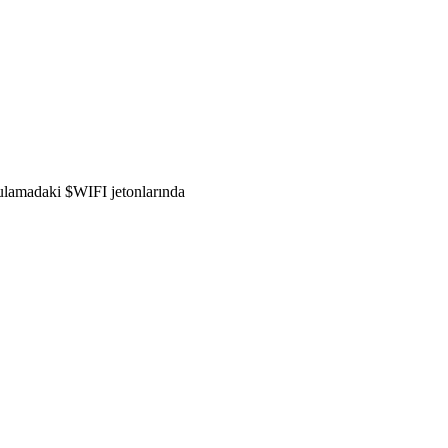
gulamadaki $WIFI jetonlarında