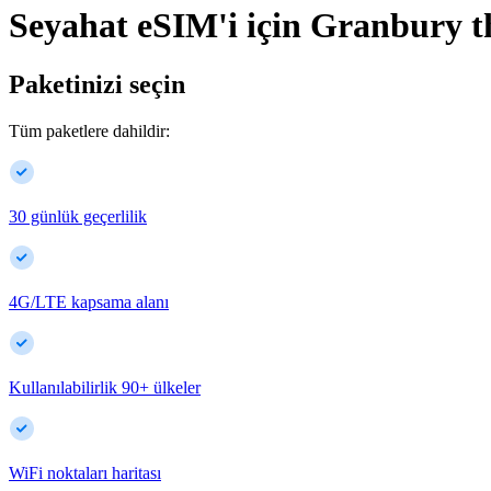
Seyahat eSIM'i için
Granbury
t
Paketinizi seçin
Tüm paketlere dahildir:
30 günlük geçerlilik
4G/LTE kapsama alanı
Kullanılabilirlik
90
+
ülkeler
WiFi noktaları haritası