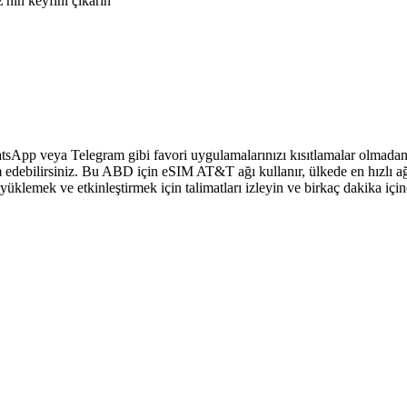
nin keyfini çıkarın
sApp veya Telegram gibi favori uygulamalarınızı kısıtlamalar olmadan 
 edebilirsiniz. Bu ABD için eSIM AT&T ağı kullanır, ülkede en hızlı ağ
klemek ve etkinleştirmek için talimatları izleyin ve birkaç dakika içi