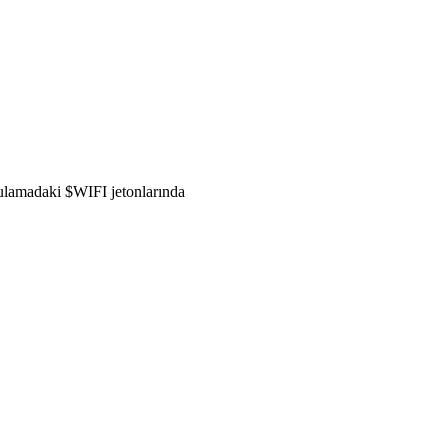
gulamadaki $WIFI jetonlarında