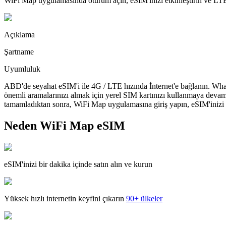
WiFi Map uygulamasında oturum açın, eSIM'inizi etkinleştirin ve LTE'
Açıklama
Şartname
Uyumluluk
ABD'de seyahat eSIM'i ile 4G / LTE hızında İnternet'e bağlanın. What
önemli aramalarınızı almak için yerel SIM kartınızı kullanmaya devam
tamamladıktan sonra, WiFi Map uygulamasına giriş yapın, eSIM'inizi yü
Neden WiFi Map eSIM
eSIM'inizi bir dakika içinde satın alın ve kurun
Yüksek hızlı internetin keyfini çıkarın
90+ ülkeler