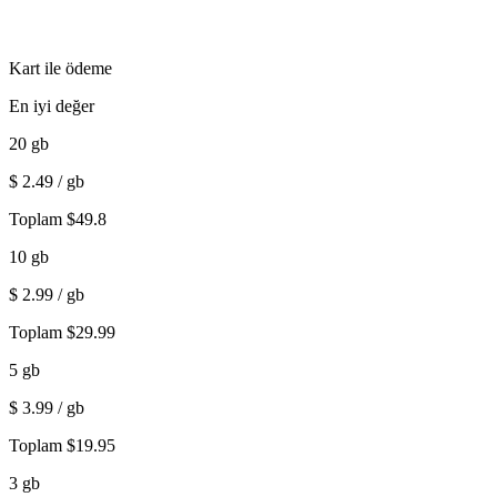
Kart ile ödeme
En iyi değer
20
gb
$
2.49
/ gb
Toplam
$
49.8
10
gb
$
2.99
/ gb
Toplam
$
29.99
5
gb
$
3.99
/ gb
Toplam
$
19.95
3
gb