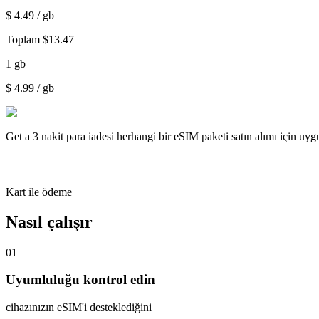
$
4.49
/ gb
Toplam
$
13.47
1
gb
$
4.99
/ gb
Get a
3 nakit para iadesi
herhangi bir eSIM paketi satın alımı için uy
Kart ile ödeme
Nasıl çalışır
01
Uyumluluğu kontrol edin
cihazınızın eSIM'i desteklediğini