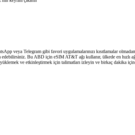
nin keyfini çıkarın
sApp veya Telegram gibi favori uygulamalarınızı kısıtlamalar olmadan 
 edebilirsiniz. Bu ABD için eSIM AT&T ağı kullanır, ülkede en hızlı ağ
klemek ve etkinleştirmek için talimatları izleyin ve birkaç dakika içi