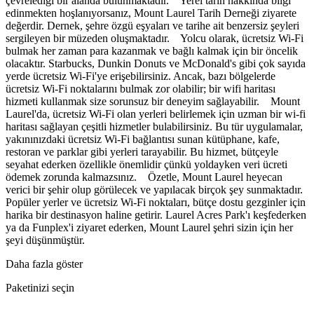
çevrelediği bir alanda bulunmaktadır. Yerel tarih hakkında bilgi
edinmekten hoşlanıyorsanız, Mount Laurel Tarih Derneği ziyarete
değerdir. Dernek, şehre özgü eşyaları ve tarihe ait benzersiz şeyleri
sergileyen bir müzeden oluşmaktadır. Yolcu olarak, ücretsiz Wi-Fi
bulmak her zaman para kazanmak ve bağlı kalmak için bir öncelik
olacaktır. Starbucks, Dunkin Donuts ve McDonald's gibi çok sayıda
yerde ücretsiz Wi-Fi'ye erişebilirsiniz. Ancak, bazı bölgelerde
ücretsiz Wi-Fi noktalarını bulmak zor olabilir; bir wifi haritası
hizmeti kullanmak size sorunsuz bir deneyim sağlayabilir. Mount
Laurel'da, ücretsiz Wi-Fi olan yerleri belirlemek için uzman bir wi-fi
haritası sağlayan çeşitli hizmetler bulabilirsiniz. Bu tür uygulamalar,
yakınınızdaki ücretsiz Wi-Fi bağlantısı sunan kütüphane, kafe,
restoran ve parklar gibi yerleri tarayabilir. Bu hizmet, bütçeyle
seyahat ederken özellikle önemlidir çünkü yoldayken veri ücreti
ödemek zorunda kalmazsınız. Özetle, Mount Laurel heyecan
verici bir şehir olup görülecek ve yapılacak birçok şey sunmaktadır.
Popüler yerler ve ücretsiz Wi-Fi noktaları, bütçe dostu gezginler için
harika bir destinasyon haline getirir. Laurel Acres Park'ı keşfederken
ya da Funplex'i ziyaret ederken, Mount Laurel şehri sizin için her
şeyi düşünmüştür.
Daha fazla göster
Paketinizi seçin