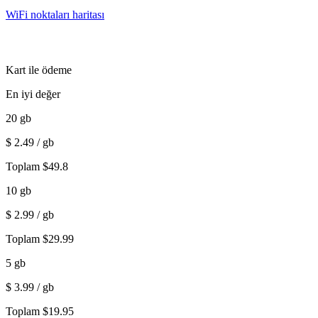
WiFi noktaları haritası
Kart ile ödeme
En iyi değer
20
gb
$
2.49
/ gb
Toplam
$
49.8
10
gb
$
2.99
/ gb
Toplam
$
29.99
5
gb
$
3.99
/ gb
Toplam
$
19.95