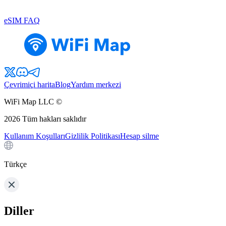
eSIM FAQ
Çevrimiçi harita
Blog
Yardım merkezi
WiFi Map LLC ©
2026
Tüm hakları saklıdır
Kullanım Koşulları
Gizlilik Politikası
Hesap silme
Türkçe
Diller