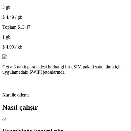
3
gb
$
4.49
/ gb
Toplam
$
13.47
1
gb
$
4.99
/ gb
Get a
3 nakit para iadesi
herhangi bir eSIM paketi satın alımı için
uygulamadaki $WIFI jetonlarında
Kart ile ödeme
Nasıl çalışır
01
Uyumluluğu kontrol edin