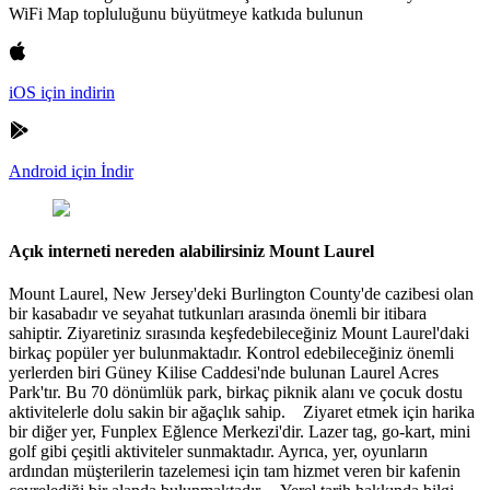
WiFi Map topluluğunu büyütmeye katkıda bulunun
iOS için indirin
Android için İndir
Açık interneti nereden alabilirsiniz Mount Laurel
Mount Laurel, New Jersey'deki Burlington County'de cazibesi olan
bir kasabadır ve seyahat tutkunları arasında önemli bir itibara
sahiptir. Ziyaretiniz sırasında keşfedebileceğiniz Mount Laurel'daki
birkaç popüler yer bulunmaktadır. Kontrol edebileceğiniz önemli
yerlerden biri Güney Kilise Caddesi'nde bulunan Laurel Acres
Park'tır. Bu 70 dönümlük park, birkaç piknik alanı ve çocuk dostu
aktivitelerle dolu sakin bir ağaçlık sahip. Ziyaret etmek için harika
bir diğer yer, Funplex Eğlence Merkezi'dir. Lazer tag, go-kart, mini
golf gibi çeşitli aktiviteler sunmaktadır. Ayrıca, yer, oyunların
ardından müşterilerin tazelemesi için tam hizmet veren bir kafenin