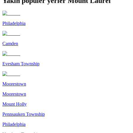
Yakın popüler yerler Mount Laurel
Philadelphia
Camden
Evesham Township
Moorestown
Moorestown
Mount Holly
Pennsauken Township
Philadelphia