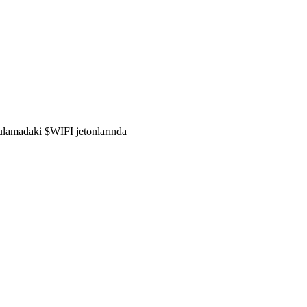
gulamadaki $WIFI jetonlarında