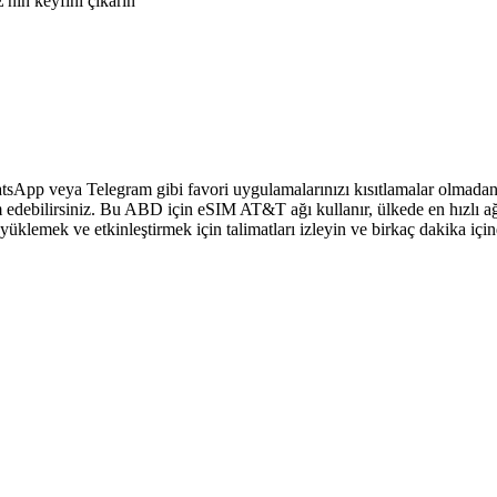
nin keyfini çıkarın
sApp veya Telegram gibi favori uygulamalarınızı kısıtlamalar olmadan 
 edebilirsiniz. Bu ABD için eSIM AT&T ağı kullanır, ülkede en hızlı ağ
klemek ve etkinleştirmek için talimatları izleyin ve birkaç dakika içi