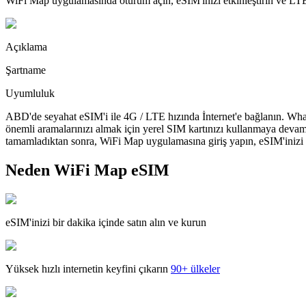
WiFi Map uygulamasında oturum açın, eSIM'inizi etkinleştirin ve LTE'
Açıklama
Şartname
Uyumluluk
ABD'de seyahat eSIM'i ile 4G / LTE hızında İnternet'e bağlanın. What
önemli aramalarınızı almak için yerel SIM kartınızı kullanmaya devam
tamamladıktan sonra, WiFi Map uygulamasına giriş yapın, eSIM'inizi yü
Neden WiFi Map eSIM
eSIM'inizi bir dakika içinde satın alın ve kurun
Yüksek hızlı internetin keyfini çıkarın
90+ ülkeler