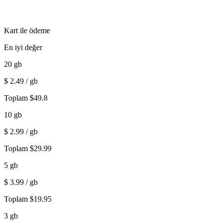
Kart ile ödeme
En iyi değer
20
gb
$
2.49
/ gb
Toplam
$
49.8
10
gb
$
2.99
/ gb
Toplam
$
29.99
5
gb
$
3.99
/ gb
Toplam
$
19.95
3
gb