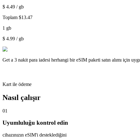
$
4.49
/ gb
Toplam
$
13.47
1
gb
$
4.99
/ gb
Get a
3 nakit para iadesi
herhangi bir eSIM paketi satın alımı için uy
Kart ile ödeme
Nasıl çalışır
01
Uyumluluğu kontrol edin
cihazınızın eSIM'i desteklediğini