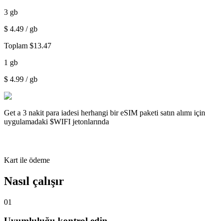
3
gb
$
4.49
/ gb
Toplam
$
13.47
1
gb
$
4.99
/ gb
Get a
3 nakit para iadesi
herhangi bir eSIM paketi satın alımı için
uygulamadaki $WIFI jetonlarında
Kart ile ödeme
Nasıl çalışır
01
Uyumluluğu kontrol edin