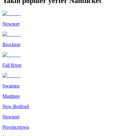
Yakın popüler yerler Nantucket
Newport
Brockton
Fall River
Swansea
Mashpee
New Bedford
Newport
Provincetown