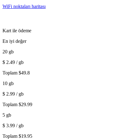
WiFi noktaları haritası
Kart ile ödeme
En iyi değer
20
gb
$
2.49
/ gb
Toplam
$
49.8
10
gb
$
2.99
/ gb
Toplam
$
29.99
5
gb
$
3.99
/ gb
Toplam
$
19.95