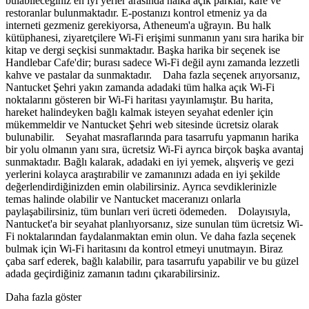
bulabileceğiniz en iyi yerler arasında halka açık parklar, kafe ve
restoranlar bulunmaktadır. E-postanızı kontrol etmeniz ya da
interneti gezmeniz gerekiyorsa, Atheneum'a uğrayın. Bu halk
kütüphanesi, ziyaretçilere Wi-Fi erişimi sunmanın yanı sıra harika bir
kitap ve dergi seçkisi sunmaktadır. Başka harika bir seçenek ise
Handlebar Cafe'dir; burası sadece Wi-Fi değil aynı zamanda lezzetli
kahve ve pastalar da sunmaktadır. Daha fazla seçenek arıyorsanız,
Nantucket Şehri yakın zamanda adadaki tüm halka açık Wi-Fi
noktalarını gösteren bir Wi-Fi haritası yayınlamıştır. Bu harita,
hareket halindeyken bağlı kalmak isteyen seyahat edenler için
mükemmeldir ve Nantucket Şehri web sitesinde ücretsiz olarak
bulunabilir. Seyahat masraflarında para tasarrufu yapmanın harika
bir yolu olmanın yanı sıra, ücretsiz Wi-Fi ayrıca birçok başka avantaj
sunmaktadır. Bağlı kalarak, adadaki en iyi yemek, alışveriş ve gezi
yerlerini kolayca araştırabilir ve zamanınızı adada en iyi şekilde
değerlendirdiğinizden emin olabilirsiniz. Ayrıca sevdiklerinizle
temas halinde olabilir ve Nantucket maceranızı onlarla
paylaşabilirsiniz, tüm bunları veri ücreti ödemeden. Dolayısıyla,
Nantucket'a bir seyahat planlıyorsanız, size sunulan tüm ücretsiz Wi-
Fi noktalarından faydalanmaktan emin olun. Ve daha fazla seçenek
bulmak için Wi-Fi haritasını da kontrol etmeyi unutmayın. Biraz
çaba sarf ederek, bağlı kalabilir, para tasarrufu yapabilir ve bu güzel
adada geçirdiğiniz zamanın tadını çıkarabilirsiniz.
Daha fazla göster