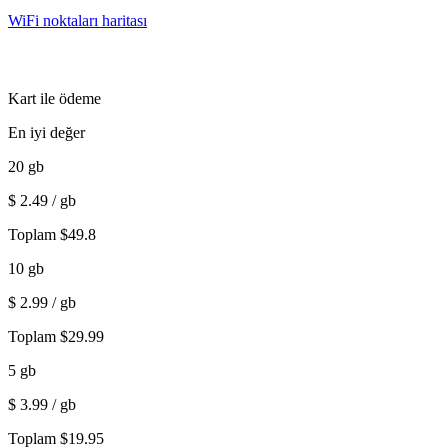
WiFi noktaları haritası
Kart ile ödeme
En iyi değer
20
gb
$
2.49
/ gb
Toplam
$
49.8
10
gb
$
2.99
/ gb
Toplam
$
29.99
5
gb
$
3.99
/ gb
Toplam
$
19.95