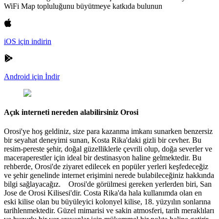
WiFi Map topluluğunu büyütmeye katkıda bulunun
iOS için indirin
Android için İndir
Açık interneti nereden alabilirsiniz Orosi
Orosi'ye hoş geldiniz, size para kazanma imkanı sunarken benzersiz
bir seyahat deneyimi sunan, Kosta Rika'daki gizli bir cevher. Bu
resim-pereste şehir, doğal güzelliklerle çevrili olup, doğa severler ve
maceraperestler için ideal bir destinasyon haline gelmektedir. Bu
rehberde, Orosi'de ziyaret edilecek en popüler yerleri keşfedeceğiz
ve şehir genelinde internet erişimini nerede bulabileceğiniz hakkında
bilgi sağlayacağız. Orosi'de görülmesi gereken yerlerden biri, San
Jose de Orosi Kilisesi'dir. Costa Rika'da hala kullanımda olan en
eski kilise olan bu büyüleyici kolonyel kilise, 18. yüzyılın sonlarına
tarihlenmektedir. Güzel mimarisi ve sakin atmosferi, tarih meraklıları