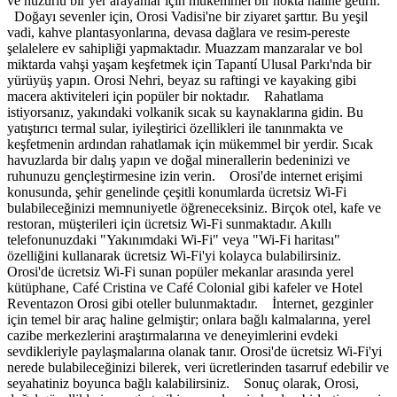
ve huzurlu bir yer arayanlar için mükemmel bir nokta haline getirir.
Doğayı sevenler için, Orosi Vadisi'ne bir ziyaret şarttır. Bu yeşil
vadi, kahve plantasyonlarına, devasa dağlara ve resim-pereste
şelalelere ev sahipliği yapmaktadır. Muazzam manzaralar ve bol
miktarda vahşi yaşam keşfetmek için Tapantí Ulusal Parkı'nda bir
yürüyüş yapın. Orosi Nehri, beyaz su raftingi ve kayaking gibi
macera aktiviteleri için popüler bir noktadır. Rahatlama
istiyorsanız, yakındaki volkanik sıcak su kaynaklarına gidin. Bu
yatıştırıcı termal sular, iyileştirici özellikleri ile tanınmakta ve
keşfetmenin ardından rahatlamak için mükemmel bir yerdir. Sıcak
havuzlarda bir dalış yapın ve doğal minerallerin bedeninizi ve
ruhunuzu gençleştirmesine izin verin. Orosi'de internet erişimi
konusunda, şehir genelinde çeşitli konumlarda ücretsiz Wi-Fi
bulabileceğinizi memnuniyetle öğreneceksiniz. Birçok otel, kafe ve
restoran, müşterileri için ücretsiz Wi-Fi sunmaktadır. Akıllı
telefonunuzdaki "Yakınımdaki Wi-Fi" veya "Wi-Fi haritası"
özelliğini kullanarak ücretsiz Wi-Fi'yi kolayca bulabilirsiniz.
Orosi'de ücretsiz Wi-Fi sunan popüler mekanlar arasında yerel
kütüphane, Café Cristina ve Café Colonial gibi kafeler ve Hotel
Reventazon Orosi gibi oteller bulunmaktadır. İnternet, gezginler
için temel bir araç haline gelmiştir; onlara bağlı kalmalarına, yerel
cazibe merkezlerini araştırmalarına ve deneyimlerini evdeki
sevdikleriyle paylaşmalarına olanak tanır. Orosi'de ücretsiz Wi-Fi'yi
nerede bulabileceğinizi bilerek, veri ücretlerinden tasarruf edebilir ve
seyahatiniz boyunca bağlı kalabilirsiniz. Sonuç olarak, Orosi,