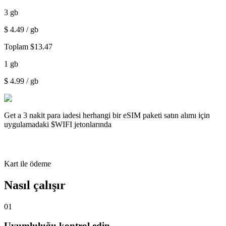
3
gb
$
4.49
/ gb
Toplam
$
13.47
1
gb
$
4.99
/ gb
Get a
3 nakit para iadesi
herhangi bir eSIM paketi satın alımı için
uygulamadaki $WIFI jetonlarında
Kart ile ödeme
Nasıl çalışır
01
Uyumluluğu kontrol edin