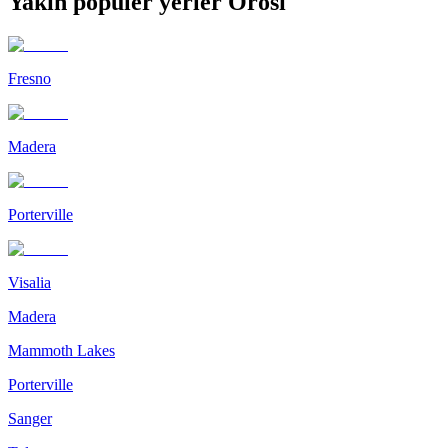
Yakın popüler yerler Orosi
Fresno
Madera
Porterville
Visalia
Madera
Mammoth Lakes
Porterville
Sanger