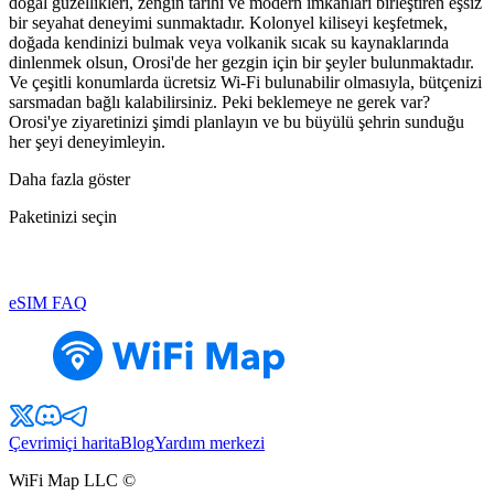
doğal güzellikleri, zengin tarihi ve modern imkanları birleştiren eşsiz
bir seyahat deneyimi sunmaktadır. Kolonyel kiliseyi keşfetmek,
doğada kendinizi bulmak veya volkanik sıcak su kaynaklarında
dinlenmek olsun, Orosi'de her gezgin için bir şeyler bulunmaktadır.
Ve çeşitli konumlarda ücretsiz Wi-Fi bulunabilir olmasıyla, bütçenizi
sarsmadan bağlı kalabilirsiniz. Peki beklemeye ne gerek var?
Orosi'ye ziyaretinizi şimdi planlayın ve bu büyülü şehrin sunduğu
her şeyi deneyimleyin.
Daha fazla göster
Paketinizi seçin
eSIM FAQ
Çevrimiçi harita
Blog
Yardım merkezi
WiFi Map LLC ©