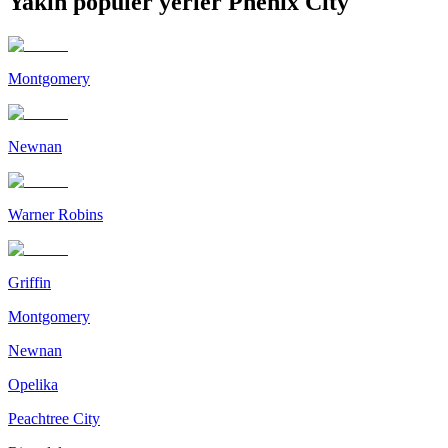
Yakın popüler yerler Phenix City
Montgomery
Newnan
Warner Robins
Griffin
Montgomery
Newnan
Opelika
Peachtree City