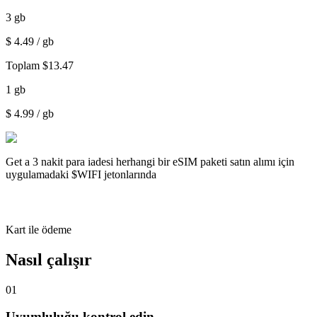
3
gb
$
4.49
/ gb
Toplam
$
13.47
1
gb
$
4.99
/ gb
Get a
3 nakit para iadesi
herhangi bir eSIM paketi satın alımı için
uygulamadaki $WIFI jetonlarında
Kart ile ödeme
Nasıl çalışır
01
Uyumluluğu kontrol edin