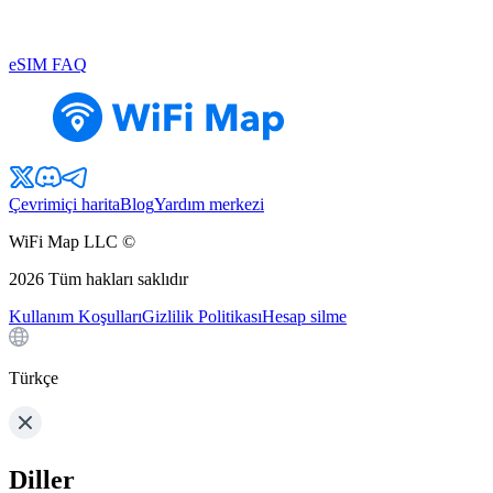
eSIM FAQ
Çevrimiçi harita
Blog
Yardım merkezi
WiFi Map LLC ©
2026
Tüm hakları saklıdır
Kullanım Koşulları
Gizlilik Politikası
Hesap silme
Türkçe
Diller