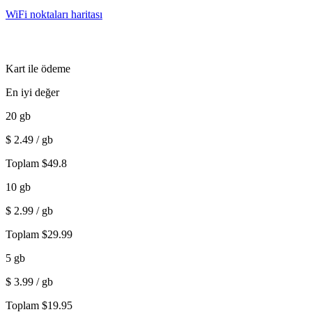
WiFi noktaları haritası
Kart ile ödeme
En iyi değer
20
gb
$
2.49
/ gb
Toplam
$
49.8
10
gb
$
2.99
/ gb
Toplam
$
29.99
5
gb
$
3.99
/ gb
Toplam
$
19.95