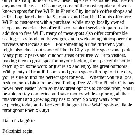
on your smartphone or tablet, these maps are a valuable resource for
anyone on the go. Of course, some of the most popular and well-
known spots for free Wi-Fi in Phenix City include coffee shops and
cafes. Popular chains like Starbucks and Dunkin' Donuts offer free
Wi-Fi to customers with a purchase, while many locally-owned
shops and eateries also offer this convenient service to patrons. In
addition to free Wi-Fi, many of these spots also offer comfortable
seating, tasty food and beverages, and a welcoming atmosphere for
travelers and locals alike. For something a little different, you
might also check out some of Phenix City's public spaces and parks.
Many public parks and outdoor areas offer free Wi-Fi to visitors,
making them a great spot for anyone looking for a peaceful spot to
catch up on some work or just relax and enjoy the great outdoors.
With plenty of beautiful parks and green spaces throughout the city,
you're sure to find the perfect spot for you. Whether you're a local
resident or a visitor to the area, finding free Wi-Fi in Phenix City has
never been easier. With so many great options to choose from, you'll
be able to stay connected and save money while exploring all that
this vibrant and growing city has to offer. So why wait? Start
exploring today and discover all the great free Wi-Fi spots available
throughout Phenix City!
Daha fazla göster
Paketinizi seçin