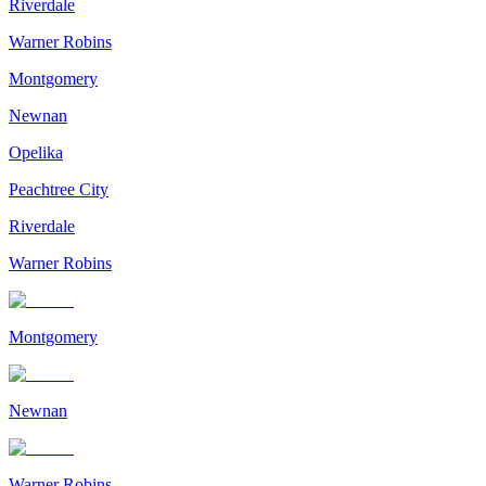
Riverdale
Warner Robins
Montgomery
Newnan
Opelika
Peachtree City
Riverdale
Warner Robins
Montgomery
Newnan
Warner Robins