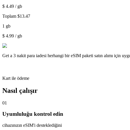
$
4.49
/ gb
Toplam
$
13.47
1
gb
$
4.99
/ gb
Get a
3 nakit para iadesi
herhangi bir eSIM paketi satın alımı için uy
Kart ile ödeme
Nasıl çalışır
01
Uyumluluğu kontrol edin
cihazınızın eSIM'i desteklediğini