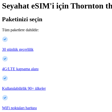
Seyahat eSIM'i için
Thornton
t
Paketinizi seçin
Tüm paketlere dahildir:
30 günlük geçerlilik
4G/LTE kapsama alanı
Kullanılabilirlik
90
+
ülkeler
WiFi noktaları haritası