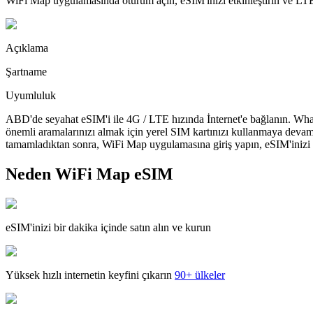
WiFi Map uygulamasında oturum açın, eSIM'inizi etkinleştirin ve LTE'
Açıklama
Şartname
Uyumluluk
ABD'de seyahat eSIM'i ile 4G / LTE hızında İnternet'e bağlanın. What
önemli aramalarınızı almak için yerel SIM kartınızı kullanmaya devam
tamamladıktan sonra, WiFi Map uygulamasına giriş yapın, eSIM'inizi yü
Neden WiFi Map eSIM
eSIM'inizi bir dakika içinde satın alın ve kurun
Yüksek hızlı internetin keyfini çıkarın
90+ ülkeler