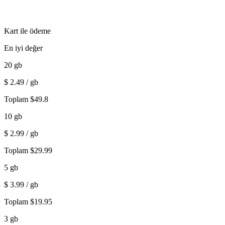
Kart ile ödeme
En iyi değer
20
gb
$
2.49
/ gb
Toplam
$
49.8
10
gb
$
2.99
/ gb
Toplam
$
29.99
5
gb
$
3.99
/ gb
Toplam
$
19.95
3
gb