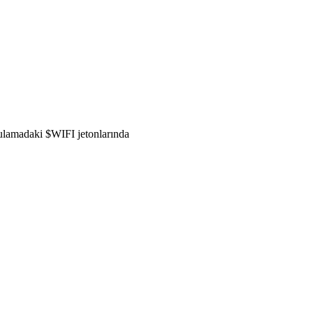
gulamadaki $WIFI jetonlarında