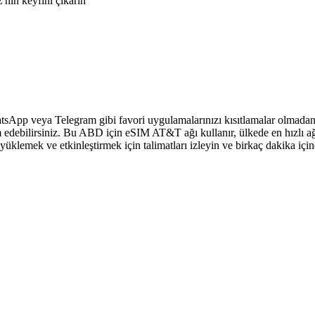
nin keyfini çıkarın
sApp veya Telegram gibi favori uygulamalarınızı kısıtlamalar olmadan 
 edebilirsiniz. Bu ABD için eSIM AT&T ağı kullanır, ülkede en hızlı ağ
klemek ve etkinleştirmek için talimatları izleyin ve birkaç dakika içi