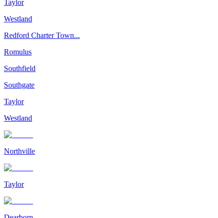
Taylor
Westland
Redford Charter Town...
Romulus
Southfield
Southgate
Taylor
Westland
Northville
Taylor
Dearborn