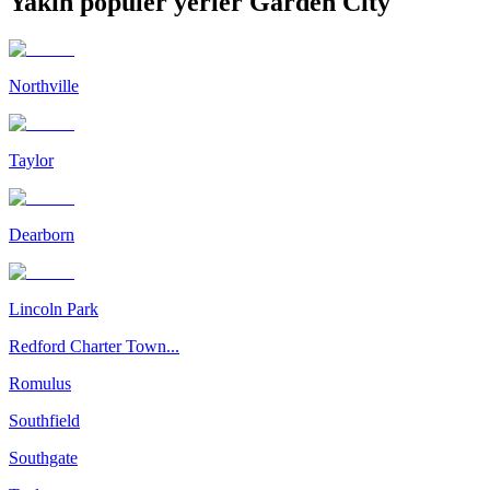
Yakın popüler yerler Garden City
Northville
Taylor
Dearborn
Lincoln Park
Redford Charter Town...
Romulus
Southfield
Southgate