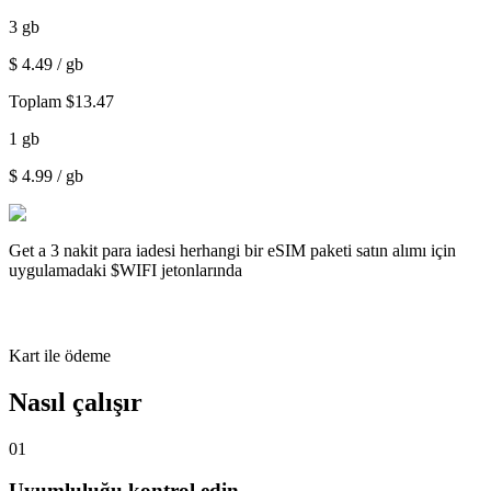
3
gb
$
4.49
/ gb
Toplam
$
13.47
1
gb
$
4.99
/ gb
Get a
3 nakit para iadesi
herhangi bir eSIM paketi satın alımı için
uygulamadaki $WIFI jetonlarında
Kart ile ödeme
Nasıl çalışır
01
Uyumluluğu kontrol edin