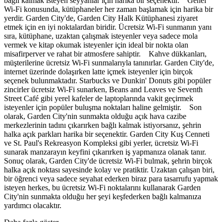
bağlı kalmak isteyen seyyahlar için harika bir seçenektir. Genel
Wi-Fi konusunda, kütüphaneler her zaman başlamak için harika bir
yerdir. Garden City'de, Garden City Halk Kütüphanesi ziyaret
etmek için en iyi noktalardan biridir. Ücretsiz Wi-Fi sunmanın yanı
sıra, kütüphane, uzaktan çalışmak isteyenler veya sadece mola
vermek ve kitap okumak isteyenler için ideal bir nokta olan
misafirperver ve rahat bir atmosfere sahiptir. Kahve dükkanları,
müşterilerine ücretsiz Wi-Fi sunmalarıyla tanınırlar. Garden City'de,
internet üzerinde dolaşırken latte içmek isteyenler için birçok
seçenek bulunmaktadır. Starbucks ve Dunkin' Donuts gibi popüler
zincirler ücretsiz Wi-Fi sunarken, Beans and Leaves ve Seventh
Street Café gibi yerel kafeler de laptoplarında vakit geçirmek
isteyenler için popüler buluşma noktaları haline gelmiştir. Son
olarak, Garden City'nin sunmakta olduğu açık hava cazibe
merkezlerinin tadını çıkarırken bağlı kalmak istiyorsanız, şehrin
halka açık parkları harika bir seçenektir. Garden City Kuş Cenneti
ve St. Paul's Rekreasyon Kompleksi gibi yerler, ücretsiz Wi-Fi
sunarak manzarayın keyfini çıkarırken iş yapmanıza olanak tanır.
Sonuç olarak, Garden City'de ücretsiz Wi-Fi bulmak, şehrin birçok
halka açık noktası sayesinde kolay ve pratiktir. Uzaktan çalışan biri,
bir öğrenci veya sadece seyahat ederken biraz para tasarrufu yapmak
isteyen herkes, bu ücretsiz Wi-Fi noktalarını kullanarak Garden
City'nin sunmakta olduğu her şeyi keşfederken bağlı kalmanıza
yardımcı olacaktır.