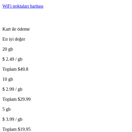
WiFi noktaları haritası
Kart ile ödeme
En iyi değer
20
gb
$
2.49
/ gb
Toplam
$
49.8
10
gb
$
2.99
/ gb
Toplam
$
29.99
5
gb
$
3.99
/ gb
Toplam
$
19.95