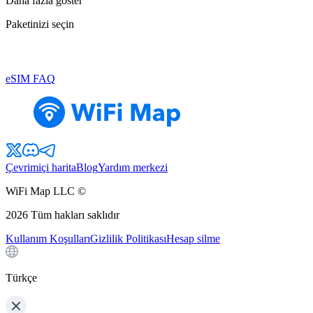
Daha fazla göster
Paketinizi seçin
eSIM FAQ
Çevrimiçi harita
Blog
Yardım merkezi
WiFi Map LLC ©
2026
Tüm hakları saklıdır
Kullanım Koşulları
Gizlilik Politikası
Hesap silme
Türkçe