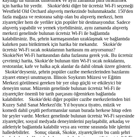
kaynağı da sunarak dinlenmek ve aynı zamanda para biriktirmek
için harika bir yerdir. Skokie'deki diğer bir ücretsiz Wi-Fi seçeneği
Westfield Old Orchard alışveriş merkezinde bulunmaktadır. 150'den
fazla mağaza ve restorana sahip olan bu alışveriş merkezi, hem
ziyaretçiler hem de yerliler için popüler bir destinasyondur. Sadece
alışveriş yapabilir ve yemek yiyebilirsiniz, aynı zamanda alışveriş
merkezi genelinde bulunan ücretsiz Wi-Fi ile bağlantıda
kalabilirsiniz. Bu, şehrin karmaşasından uzaklaşmak ve bağlantıda
kalırken para biriktirmek için harika bir mekandır. Skokie'de
ücretsiz Wi-Fi sıcak noktalarının haritasını mı arıyorsunuz?
SkokieNet Wi-Fi haritasından daha fazlasına gerek yok. Bu ücretsiz
çevrimiçi harita, Skokie'de bulunan tüm Wi-Fi sıcak noktalarını,
restoranlar, kafe ve halka açık alanlar da dahil olmak üzere gösterir.
Skokie'deyseniz, şehrin popüler cazibe merkezlerinden bazılarını
ziyaret etmeyi unutmayın. Illinois Soykırım Müzesi ve Eğitim
Merkezi görülmesi gereken bir yer olup güçlü ve etkileyici bir
deneyim sunar. Müzenin genelinde bulunan ücretsiz Wi-Fi ile
ziyaretçiler önemli bir tarih parçasını öğrenirken bağlantıda
kalabilirler. Skokie'deki diğer popüler cazibe merkezlerinden biri
Kuzey Sahil Sanat Merkezi'dir. Yıl boyunca tiyatro, müzik ve
komedi dahil çeşitli performanslar sunan burada herkese hitap eden
bir şeyler vardır. Merkez genelinde bulunan ücretsiz Wi-Fi sayesinde
ziyaretçiler, sosyal medyada deneyimlerini paylaşabilir, arkadaş ve
aileleriyle bağlantıda kalabilir veya ara verme sırasında bile işlerini
halledebilirler. Sonuç olarak, Skokie, ziyaretçilerin bu canlı şehri