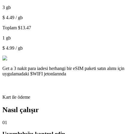
3
gb
$
4.49
/ gb
Toplam
$
13.47
1
gb
$
4.99
/ gb
Get a
3 nakit para iadesi
herhangi bir eSIM paketi satın alımı için
uygulamadaki $WIFI jetonlarında
Kart ile ödeme
Nasıl çalışır
01
Uyumluluğu kontrol edin