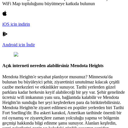
WiFi Map topluluğunu büyütmeye katkıda bulunun
iOS için indirin
Android için İndir
Açık interneti nereden alabilirsiniz Mendota Heights
Mendota Heights'e seyahat planlıyor musunuz? Minnesota'da
bulunan bu büyüleyici şehir, ziyaretinizi unutulmaz kılacak çeşitli
cazibe merkezleri ve etkinlikler sunuyor. Tarihi yerlerden güzel
parklara kadar herkesin keyif alabileceği bir şey var. Şehir genelinde
ücretsiz wifi imkanının yanı sıra, bağlantıda kalabilir ve Mendota
Heights'in sunduğu her şeyi keşfederken para da biriktirebilirsiniz.
Mendota Heights'te ziyaret edilmesi en popüler yerlerden biri Tarihi
Fort Snelling'dir. Bu askeri karakol, Amerikan tarihinde önemli bir
rol oynamış ve ziyaretçilere zaman yolculuğu yapma ve bölgenin
geçmişi hakkında bilgi edinme şansı sunuyor. Alanları keşfedin,