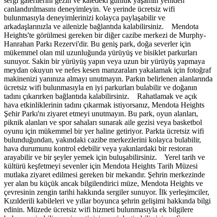
sergi galerilerini gezin ve kaledeki günlük yaşamın yeniden
canlandırılmasını deneyimleyin. Ve yerinde ücretsiz wifi
bulunmasıyla deneyimlerinizi kolayca paylaşabilir ve
arkadaşlarınızla ve ailenizle bağlantıda kalabilirsiniz. Mendota
Heights'te görülmesi gereken bir diğer cazibe merkezi de Murphy-
Hanrahan Parkı Rezervi'dir. Bu geniş park, doğa severler için
mükemmel olan mil uzunluğunda yürüyüş ve bisiklet parkurları
sunuyor. Sakin bir yürüyüş yapın veya uzun bir yürüyüş yapmaya
meydan okuyun ve nefes kesen manzaraları yakalamak için fotoğraf
makinenizi yanınıza almayı unutmayın. Parkın belirlenen alanlarında
ücretsiz wifi bulunmasıyla en iyi parkurları bulabilir ve doğanın
tadını çıkarırken bağlantıda kalabilirsiniz. Rahatlamak ve açık
hava etkinliklerinin tadını çıkarmak istiyorsanız, Mendota Heights
Şehir Parkı'nı ziyaret etmeyi unutmayın. Bu park, oyun alanları,
piknik alanları ve spor sahaları sunarak aile gezisi veya basketbol
oyunu için mükemmel bir yer haline getiriyor. Parkta ücretsiz wifi
bulunduğundan, yakındaki cazibe merkezlerini kolayca bulabilir,
hava durumunu kontrol edebilir veya yakınlardaki bir restoran
arayabilir ve bir şeyler yemek için buluşabilirsiniz. Yerel tarih ve
kültürü keşfetmeyi sevenler için Mendota Heights Tarih Müzesi
mutlaka ziyaret edilmesi gereken bir mekandır. Şehrin merkezinde
yer alan bu küçük ancak bilgilendirici müze, Mendota Heights ve
çevresinin zengin tarihi hakkında sergiler sunuyor. İlk yerleşimciler,
Kızılderili kabileleri ve yıllar boyunca şehrin gelişimi hakkında bilgi
edinin. Müzede ücretsiz wifi hizmeti bulunmasıyla ek bilgilere