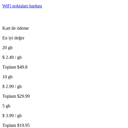
WiFi noktaları haritası
Kart ile ödeme
En iyi değer
20
gb
$
2.49
/ gb
Toplam
$
49.8
10
gb
$
2.99
/ gb
Toplam
$
29.99
5
gb
$
3.99
/ gb
Toplam
$
19.95