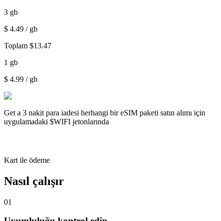
3
gb
$
4.49
/ gb
Toplam
$
13.47
1
gb
$
4.99
/ gb
Get a
3 nakit para iadesi
herhangi bir eSIM paketi satın alımı için
uygulamadaki $WIFI jetonlarında
Kart ile ödeme
Nasıl çalışır
01
Uyumluluğu kontrol edin