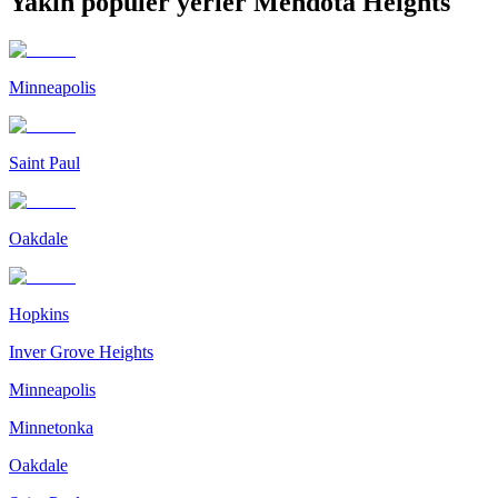
Yakın popüler yerler Mendota Heights
Minneapolis
Saint Paul
Oakdale
Hopkins
Inver Grove Heights
Minneapolis
Minnetonka
Oakdale