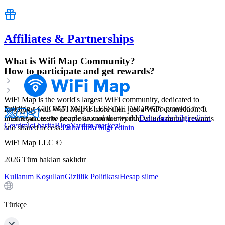
Affiliates & Partnerships
What is Wifi Map Community?
How to participate and get rewards?
WiFi Map is the world's largest WiFi community, dedicated to
building a GLOBAL WIRELESS NETWORK to provide free
Engaging with WiFi Map is more than just a WiFi connection. It
internet access to people around the world.
Daha fazla bilgi edinin
invites you to the heart of a community that values mutual rewards
Çevrimiçi harita
Blog
Yardım merkezi
and shared access.
Daha fazla bilgi edinin
WiFi Map LLC ©
2026
Tüm hakları saklıdır
Kullanım Koşulları
Gizlilik Politikası
Hesap silme
Türkçe