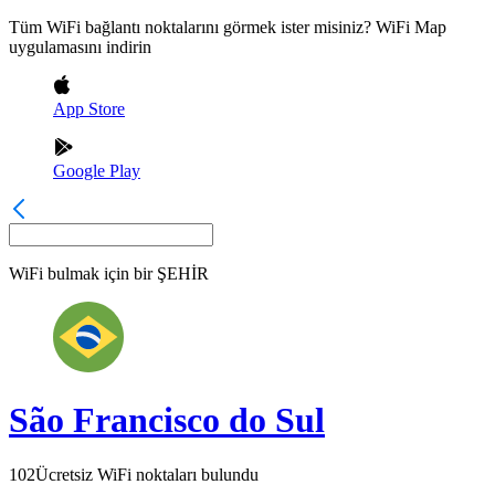
Tüm WiFi bağlantı noktalarını görmek ister misiniz? WiFi Map
uygulamasını indirin
App Store
Google Play
WiFi bulmak için bir
ŞEHİR
São Francisco do Sul
102
Ücretsiz WiFi noktaları bulundu