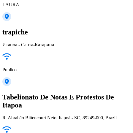
LAURA
trapiche
Итапоа - Санта-Катарина
Publico
Tabelionato De Notas E Protestos De
Itapoa
R. Abrabão Bittencourt Neto, Itapoá - SC, 89249-000, Brazil