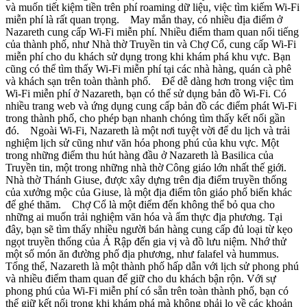
và muốn tiết kiệm tiền trên phí roaming dữ liệu, việc tìm kiếm Wi-Fi
miễn phí là rất quan trọng. May mắn thay, có nhiều địa điểm ở
Nazareth cung cấp Wi-Fi miễn phí. Nhiều điểm tham quan nổi tiếng
của thành phố, như Nhà thờ Truyền tin và Chợ Cổ, cung cấp Wi-Fi
miễn phí cho du khách sử dụng trong khi khám phá khu vực. Bạn
cũng có thể tìm thấy Wi-Fi miễn phí tại các nhà hàng, quán cà phê
và khách sạn trên toàn thành phố. Để dễ dàng hơn trong việc tìm
Wi-Fi miễn phí ở Nazareth, bạn có thể sử dụng bản đồ Wi-Fi. Có
nhiều trang web và ứng dụng cung cấp bản đồ các điểm phát Wi-Fi
trong thành phố, cho phép bạn nhanh chóng tìm thấy kết nối gần
đó. Ngoài Wi-Fi, Nazareth là một nơi tuyệt vời để du lịch và trải
nghiệm lịch sử cũng như văn hóa phong phú của khu vực. Một
trong những điểm thu hút hàng đầu ở Nazareth là Basilica của
Truyền tin, một trong những nhà thờ Công giáo lớn nhất thế giới.
Nhà thờ Thánh Giuse, được xây dựng trên địa điểm truyền thống
của xưởng mộc của Giuse, là một địa điểm tôn giáo phổ biến khác
để ghé thăm. Chợ Cổ là một điểm đến không thể bỏ qua cho
những ai muốn trải nghiệm văn hóa và ẩm thực địa phương. Tại
đây, bạn sẽ tìm thấy nhiều người bán hàng cung cấp đủ loại từ kẹo
ngọt truyền thống của Ả Rập đến gia vị và đồ lưu niệm. Nhớ thử
một số món ăn đường phố địa phương, như falafel và hummus.
Tổng thể, Nazareth là một thành phố hấp dẫn với lịch sử phong phú
và nhiều điểm tham quan để giữ cho du khách bận rộn. Với sự
phong phú của Wi-Fi miễn phí có sẵn trên toàn thành phố, bạn có
thể giữ kết nối trong khi khám phá mà không phải lo về các khoản