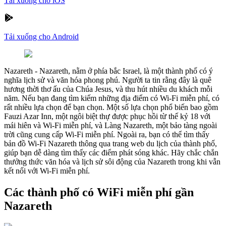
Tải xuống cho iOS
Tải xuống cho Android
Nazareth
-
Nazareth, nằm ở phía bắc Israel, là một thành phố có ý
nghĩa lịch sử và văn hóa phong phú. Người ta tin rằng đây là quê
hương thời thơ ấu của Chúa Jesus, và thu hút nhiều du khách mỗi
năm. Nếu bạn đang tìm kiếm những địa điểm có Wi-Fi miễn phí, có
rất nhiều lựa chọn để bạn chọn. Một số lựa chọn phổ biến bao gồm
Fauzi Azar Inn, một ngôi biệt thự được phục hồi từ thế kỷ 18 với
mái hiên và Wi-Fi miễn phí, và Làng Nazareth, một bảo tàng ngoài
trời cũng cung cấp Wi-Fi miễn phí. Ngoài ra, bạn có thể tìm thấy
bản đồ Wi-Fi Nazareth thông qua trang web du lịch của thành phố,
giúp bạn dễ dàng tìm thấy các điểm phát sóng khác. Hãy chắc chắn
thưởng thức văn hóa và lịch sử sôi động của Nazareth trong khi vẫn
kết nối với Wi-Fi miễn phí.
Các thành phố có WiFi miễn phí gần
Nazareth