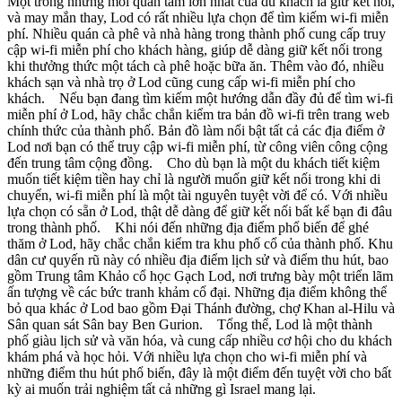
Một trong những mối quan tâm lớn nhất của du khách là giữ kết nối,
và may mắn thay, Lod có rất nhiều lựa chọn để tìm kiếm wi-fi miễn
phí. Nhiều quán cà phê và nhà hàng trong thành phố cung cấp truy
cập wi-fi miễn phí cho khách hàng, giúp dễ dàng giữ kết nối trong
khi thưởng thức một tách cà phê hoặc bữa ăn. Thêm vào đó, nhiều
khách sạn và nhà trọ ở Lod cũng cung cấp wi-fi miễn phí cho
khách. Nếu bạn đang tìm kiếm một hướng dẫn đầy đủ để tìm wi-fi
miễn phí ở Lod, hãy chắc chắn kiểm tra bản đồ wi-fi trên trang web
chính thức của thành phố. Bản đồ làm nổi bật tất cả các địa điểm ở
Lod nơi bạn có thể truy cập wi-fi miễn phí, từ công viên công cộng
đến trung tâm cộng đồng. Cho dù bạn là một du khách tiết kiệm
muốn tiết kiệm tiền hay chỉ là người muốn giữ kết nối trong khi di
chuyển, wi-fi miễn phí là một tài nguyên tuyệt vời để có. Với nhiều
lựa chọn có sẵn ở Lod, thật dễ dàng để giữ kết nối bất kể bạn đi đâu
trong thành phố. Khi nói đến những địa điểm phổ biến để ghé
thăm ở Lod, hãy chắc chắn kiểm tra khu phố cổ của thành phố. Khu
dân cư quyến rũ này có nhiều địa điểm lịch sử và điểm thu hút, bao
gồm Trung tâm Khảo cổ học Gạch Lod, nơi trưng bày một triển lãm
ấn tượng về các bức tranh khảm cổ đại. Những địa điểm không thể
bỏ qua khác ở Lod bao gồm Đại Thánh đường, chợ Khan al-Hilu và
Sân quan sát Sân bay Ben Gurion. Tổng thể, Lod là một thành
phố giàu lịch sử và văn hóa, và cung cấp nhiều cơ hội cho du khách
khám phá và học hỏi. Với nhiều lựa chọn cho wi-fi miễn phí và
những điểm thu hút phổ biến, đây là một điểm đến tuyệt vời cho bất
kỳ ai muốn trải nghiệm tất cả những gì Israel mang lại.