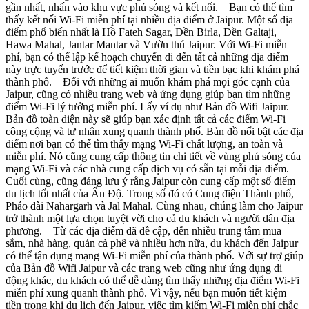
gần nhất, nhấn vào khu vực phủ sóng và kết nối. Bạn có thể tìm
thấy kết nối Wi-Fi miễn phí tại nhiều địa điểm ở Jaipur. Một số địa
điểm phổ biến nhất là Hồ Fateh Sagar, Đền Birla, Đền Galtaji,
Hawa Mahal, Jantar Mantar và Vườn thú Jaipur. Với Wi-Fi miễn
phí, bạn có thể lập kế hoạch chuyến đi đến tất cả những địa điểm
này trực tuyến trước để tiết kiệm thời gian và tiền bạc khi khám phá
thành phố. Đối với những ai muốn khám phá mọi góc cạnh của
Jaipur, cũng có nhiều trang web và ứng dụng giúp bạn tìm những
điểm Wi-Fi lý tưởng miễn phí. Lấy ví dụ như Bản đồ Wifi Jaipur.
Bản đồ toàn diện này sẽ giúp bạn xác định tất cả các điểm Wi-Fi
công cộng và tư nhân xung quanh thành phố. Bản đồ nổi bật các địa
điểm nơi bạn có thể tìm thấy mạng Wi-Fi chất lượng, an toàn và
miễn phí. Nó cũng cung cấp thông tin chi tiết về vùng phủ sóng của
mạng Wi-Fi và các nhà cung cấp dịch vụ có sẵn tại mỗi địa điểm.
Cuối cùng, cũng đáng lưu ý rằng Jaipur còn cung cấp một số điểm
du lịch tốt nhất của Ấn Độ. Trong số đó có Cung điện Thành phố,
Pháo đài Nahargarh và Jal Mahal. Cùng nhau, chúng làm cho Jaipur
trở thành một lựa chọn tuyệt vời cho cả du khách và người dân địa
phương. Từ các địa điểm đã đề cập, đến nhiều trung tâm mua
sắm, nhà hàng, quán cà phê và nhiều hơn nữa, du khách đến Jaipur
có thể tận dụng mạng Wi-Fi miễn phí của thành phố. Với sự trợ giúp
của Bản đồ Wifi Jaipur và các trang web cũng như ứng dụng di
động khác, du khách có thể dễ dàng tìm thấy những địa điểm Wi-Fi
miễn phí xung quanh thành phố. Vì vậy, nếu bạn muốn tiết kiệm
tiền trong khi du lịch đến Jaipur, việc tìm kiếm Wi-Fi miễn phí chắc