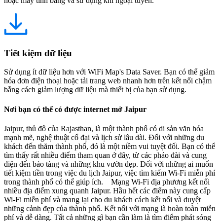
hoặc máy tính bảng và sử dụng khi ngoại tuyến.
Tiết kiệm dữ liệu
Sử dụng ít dữ liệu hơn với WiFi Map's Data Saver. Bạn có thể giảm
hóa đơn điện thoại hoặc tải trang web nhanh hơn trên kết nối chậm
bằng cách giảm lượng dữ liệu mà thiết bị của bạn sử dụng.
Nơi bạn có thể có được internet mở Jaipur
Jaipur, thủ đô của Rajasthan, là một thành phố có di sản văn hóa
mạnh mẽ, nghệ thuật cổ đại và lịch sử lâu dài. Đối với những du
khách đến thăm thành phố, đó là một niềm vui tuyệt đối. Bạn có thể
tìm thấy rất nhiều điểm tham quan ở đây, từ các pháo đài và cung
điện đến bảo tàng và những khu vườn đẹp. Đối với những ai muốn
tiết kiệm tiền trong việc du lịch Jaipur, việc tìm kiếm Wi-Fi miễn phí
trong thành phố có thể giúp ích. Mạng Wi-Fi địa phương kết nối
nhiều địa điểm xung quanh Jaipur. Hầu hết các điểm này cung cấp
Wi-Fi miễn phí và mang lại cho du khách cách kết nối và duyệt
những cảnh đẹp của thành phố. Kết nối với mạng là hoàn toàn miễn
phí và dễ dàng. Tất cả những gì bạn cần làm là tìm điểm phát sóng