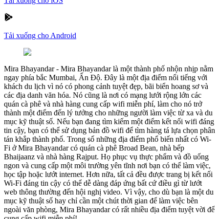
Tải xuống cho iOS
Tải xuống cho Android
Mira Bhayandar
-
Mira Bhayandar là một thành phố nhộn nhịp nằm
ngay phía bắc Mumbai, Ấn Độ. Đây là một địa điểm nổi tiếng với
khách du lịch vì nó có phong cảnh tuyệt đẹp, bãi biển hoang sơ và
các địa danh văn hóa. Nó cũng là nơi có mạng lưới rộng lớn các
quán cà phê và nhà hàng cung cấp wifi miễn phí, làm cho nó trở
thành một điểm đến lý tưởng cho những người làm việc từ xa và du
mục kỹ thuật số. Nếu bạn đang tìm kiếm một điểm kết nối wifi đáng
tin cậy, bạn có thể sử dụng bản đồ wifi để tìm hàng tá lựa chọn phân
tán khắp thành phố. Trong số những địa điểm phổ biến nhất có Wi-
Fi ở Mira Bhayandar có quán cà phê Broad Bean, nhà bếp
Bhaijaanz và nhà hàng Rajput. Họ phục vụ thực phẩm và đồ uống
ngon và cung cấp một môi trường yên tĩnh nơi bạn có thể làm việc,
học tập hoặc lướt internet. Hơn nữa, tất cả đều được trang bị kết nối
Wi-Fi đáng tin cậy có thể dễ dàng đáp ứng bất cứ điều gì từ lướt
web thông thường đến hội nghị video. Vì vậy, cho dù bạn là một du
mục kỹ thuật số hay chỉ cần một chút thời gian để làm việc bên
ngoài văn phòng, Mira Bhayandar có rất nhiều địa điểm tuyệt vời để
cung cấp wifi miễn phí!