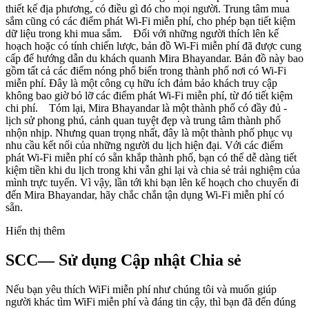
thiết kế địa phương, có điều gì đó cho mọi người. Trung tâm mua
sắm cũng có các điểm phát Wi-Fi miễn phí, cho phép bạn tiết kiệm
dữ liệu trong khi mua sắm. Đối với những người thích lên kế
hoạch hoặc có tính chiến lược, bản đồ Wi-Fi miễn phí đã được cung
cấp để hướng dẫn du khách quanh Mira Bhayandar. Bản đồ này bao
gồm tất cả các điểm nóng phổ biến trong thành phố nơi có Wi-Fi
miễn phí. Đây là một công cụ hữu ích đảm bảo khách truy cập
không bao giờ bỏ lỡ các điểm phát Wi-Fi miễn phí, từ đó tiết kiệm
chi phí. Tóm lại, Mira Bhayandar là một thành phố có đầy đủ -
lịch sử phong phú, cảnh quan tuyệt đẹp và trung tâm thành phố
nhộn nhịp. Nhưng quan trọng nhất, đây là một thành phố phục vụ
nhu cầu kết nối của những người du lịch hiện đại. Với các điểm
phát Wi-Fi miễn phí có sẵn khắp thành phố, bạn có thể dễ dàng tiết
kiệm tiền khi du lịch trong khi vẫn ghi lại và chia sẻ trải nghiệm của
mình trực tuyến. Vì vậy, lần tới khi bạn lên kế hoạch cho chuyến đi
đến Mira Bhayandar, hãy chắc chắn tận dụng Wi-Fi miễn phí có
sẵn.
Hiển thị thêm
SCC— Sử dụng Cập nhật Chia sẻ
Nếu bạn yêu thích WiFi miễn phí như chúng tôi và muốn giúp
người khác tìm WiFi miễn phí và đáng tin cậy, thì bạn đã đến đúng