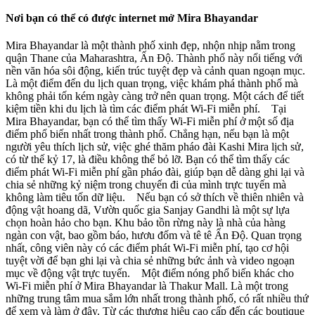
Nơi bạn có thể có được internet mở Mira Bhayandar
Mira Bhayandar là một thành phố xinh đẹp, nhộn nhịp nằm trong
quận Thane của Maharashtra, Ấn Độ. Thành phố này nổi tiếng với
nền văn hóa sôi động, kiến trúc tuyệt đẹp và cảnh quan ngoạn mục.
Là một điểm đến du lịch quan trọng, việc khám phá thành phố mà
không phải tốn kém ngày càng trở nên quan trọng. Một cách để tiết
kiệm tiền khi du lịch là tìm các điểm phát Wi-Fi miễn phí. Tại
Mira Bhayandar, bạn có thể tìm thấy Wi-Fi miễn phí ở một số địa
điểm phổ biến nhất trong thành phố. Chẳng hạn, nếu bạn là một
người yêu thích lịch sử, việc ghé thăm pháo đài Kashi Mira lịch sử,
có từ thế kỷ 17, là điều không thể bỏ lỡ. Bạn có thể tìm thấy các
điểm phát Wi-Fi miễn phí gần pháo đài, giúp bạn dễ dàng ghi lại và
chia sẻ những kỷ niệm trong chuyến đi của mình trực tuyến mà
không làm tiêu tốn dữ liệu. Nếu bạn có sở thích về thiên nhiên và
động vật hoang dã, Vườn quốc gia Sanjay Gandhi là một sự lựa
chọn hoàn hảo cho bạn. Khu bảo tồn rừng này là nhà của hàng
ngàn con vật, bao gồm báo, hươu đốm và tê tê Ấn Độ. Quan trọng
nhất, công viên này có các điểm phát Wi-Fi miễn phí, tạo cơ hội
tuyệt vời để bạn ghi lại và chia sẻ những bức ảnh và video ngoạn
mục về động vật trực tuyến. Một điểm nóng phổ biến khác cho
Wi-Fi miễn phí ở Mira Bhayandar là Thakur Mall. Là một trong
những trung tâm mua sắm lớn nhất trong thành phố, có rất nhiều thứ
để xem và làm ở đây. Từ các thương hiệu cao cấp đến các boutique