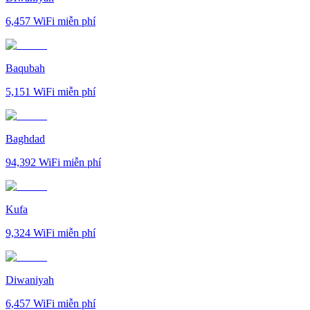
6,457
WiFi miễn phí
Baqubah
5,151
WiFi miễn phí
Baghdad
94,392
WiFi miễn phí
Kufa
9,324
WiFi miễn phí
Diwaniyah
6,457
WiFi miễn phí