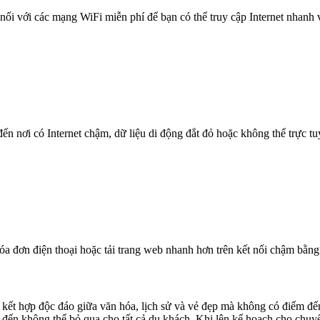
nối với các mạng WiFi miễn phí để bạn có thể truy cập Internet nhanh
n nơi có Internet chậm, dữ liệu di động đắt đỏ hoặc không thể trực t
óa đơn điện thoại hoặc tải trang web nhanh hơn trên kết nối chậm bằng
 sự kết hợp độc đáo giữa văn hóa, lịch sử và vẻ đẹp mà không có điểm
 đến không thể bỏ qua cho tất cả du khách. Khi lên kế hoạch cho chuyến