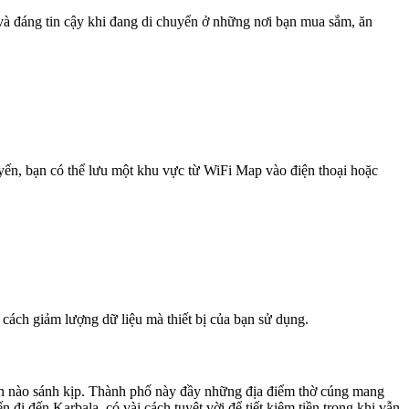
 và đáng tin cậy khi đang di chuyển ở những nơi bạn mua sắm, ăn
uyến, bạn có thể lưu một khu vực từ WiFi Map vào điện thoại hoặc
 cách giảm lượng dữ liệu mà thiết bị của bạn sử dụng.
 đến nào sánh kịp. Thành phố này đầy những địa điểm thờ cúng mang
 đi đến Karbala, có vài cách tuyệt vời để tiết kiệm tiền trong khi vẫn