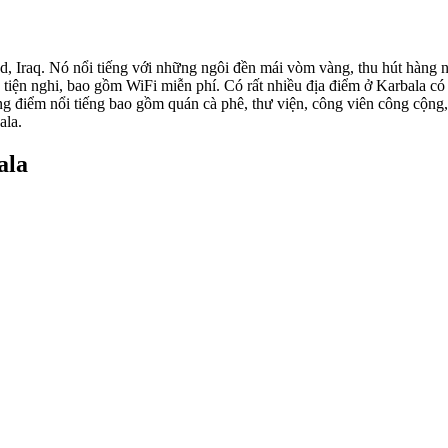
 Iraq. Nó nổi tiếng với những ngôi đền mái vòm vàng, thu hút hàng ng
 tiện nghi, bao gồm WiFi miễn phí. Có rất nhiều địa điểm ở Karbala có 
g điểm nổi tiếng bao gồm quán cà phê, thư viện, công viên công cộng,
ala.
ala