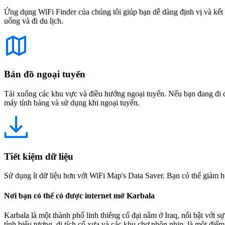
Ứng dụng WiFi Finder của chúng tôi giúp bạn dễ dàng định vị và kết 
uống và đi du lịch.
Bản đồ ngoại tuyến
Tải xuống các khu vực và điều hướng ngoại tuyến. Nếu bạn đang đi đế
máy tính bảng và sử dụng khi ngoại tuyến.
Tiết kiệm dữ liệu
Sử dụng ít dữ liệu hơn với WiFi Map's Data Saver. Bạn có thể giảm h
Nơi bạn có thể có được internet mở Karbala
Karbala là một thành phố linh thiêng cổ đại nằm ở Iraq, nổi bật với
tính biểu tượng, di tích cổ xưa và các khu chợ nhộn nhịp, là một điểm