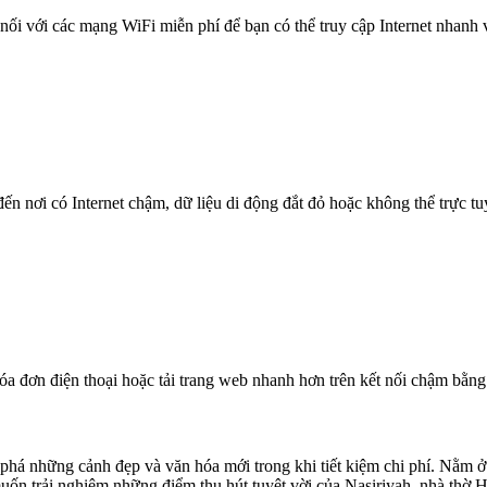
nối với các mạng WiFi miễn phí để bạn có thể truy cập Internet nhanh
n nơi có Internet chậm, dữ liệu di động đắt đỏ hoặc không thể trực t
óa đơn điện thoại hoặc tải trang web nhanh hơn trên kết nối chậm bằng
há những cảnh đẹp và văn hóa mới trong khi tiết kiệm chi phí. Nằm ở 
 trải nghiệm những điểm thu hút tuyệt vời của Nasiriyah, nhà thờ H