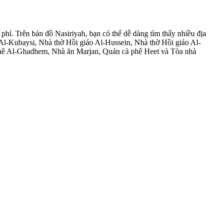
 phí. Trên bản đồ Nasiriyah, bạn có thể dễ dàng tìm thấy nhiều địa
l-Kubaysi, Nhà thờ Hồi giáo Al-Hussein, Nhà thờ Hồi giáo Al-
phê Al-Ghadhem, Nhà ăn Marjan, Quán cà phê Heet và Tòa nhà