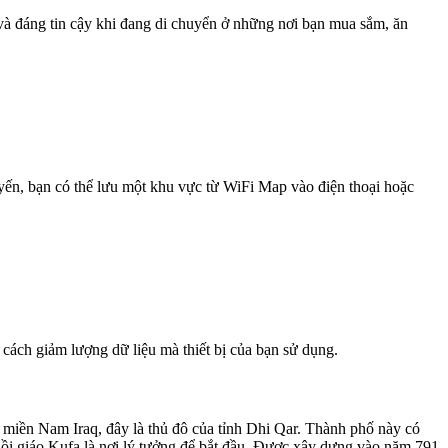
 và đáng tin cậy khi đang di chuyển ở những nơi bạn mua sắm, ăn
uyến, bạn có thể lưu một khu vực từ WiFi Map vào điện thoại hoặc
 cách giảm lượng dữ liệu mà thiết bị của bạn sử dụng.
miền Nam Iraq, đây là thủ đô của tỉnh Dhi Qar. Thành phố này có
ồi giáo Kufa là nơi lý tưởng để bắt đầu. Được xây dựng vào năm 791