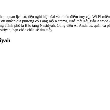
tham quan lịch sử, tiện nghi hiện đại và nhiều điểm truy cập Wi-Fi miễn
út du khách địa phương có Lăng mộ Karama, Nhà thờ Hồi giáo Ahmed A
g thành phố là Bảo tàng Nasiriyah, Công viên Al-Andalus, quán cà 
siriyah, bạn chắc chắn sẽ tìm thấy.
iyah