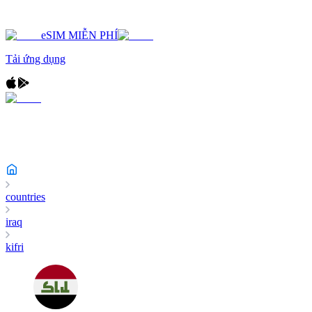
eSIM MIỄN PHÍ
Tải ứng dụng
countries
iraq
kifri