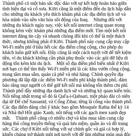
Thành phố có một bản sắc độc đáo với sự kết hợp hoàn hảo giữa
tính hiện đại và cổ xưa. Kifri cũng là một điểm đến du lịch hấp dẫn
cho những du khách yêu thích khám phá các địa điểm lịch sử và
hòa mình vào nền văn hóa sôi động của Iraq. Nhưng đối với
những du khách ngày nay, việc kết nối internet cũng quan trọng
không kém việc khám phá những địa điểm mới. Tìm một kết nối
internet đáng tin cậy và nhanh chóng đôi khi có thể là một thách
thức, nhưng không phải ở Kifri. Thành phố này cung cấp truy cập
Wi-Fi miễn phí ở hầu hết các địa điểm công cộng, cho phép du
khách luôn giữ kết nối. Đây cũng là một cách tuyệt vời để tiết kiệm
tiền, vì du khách không cần phải phụ thuộc vào các gói dữ liệu di
động tốn kém khi du lịch. Một số địa điểm phổ biến nhất ở Kifri
nơi bạn có thể tìm thấy Wi-Fi miễn phí là các khu vườn công cộng,
trung tâm mua sắm, quán cà phê và nhà hàng. Chính quyền địa
phương đã lắp đặt các điểm Wi-Fi miễn phí khắp thành phố, đảm
bảo rằng mọi người có thể giữ kết nối mà không tốn thêm chi phí.
Thành phố đầy những địa danh lịch sử và những kỳ quan kiến trúc.
Nổi tiếng nhất trong số đó là Qal'a-i-Qahsari, một pháo đài có niên
đại từ Đế chế Sassanid, và Cổng Zibar, từng là cổng vào thành phố.
Các địa điểm đáng chú ý khác bao gồm Mosquée Rabia thế kỷ 14
và Nhà thờ Hồi giáo Xanh, nổi tiếng với các gạch men xanh đẹp
mắt. Thành phố cũng có nhiều chợ và khu mua sắm cung cấp
hàng thủ công truyền thống và quà lưu niệm, quần áo và đồ trang
sức. Các chợ ở Kifri nổi tiếng với sự chính gốc và giá cả hợp lý,
khiến chúng trở thành một nơi tuyệt vời để tìm những món quà độc