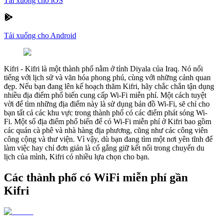
Tải xuống cho iOS
Tải xuống cho Android
Kifri
-
Kifri là một thành phố nằm ở tỉnh Diyala của Iraq. Nó nổi
tiếng với lịch sử và văn hóa phong phú, cùng với những cảnh quan
đẹp. Nếu bạn đang lên kế hoạch thăm Kifri, hãy chắc chắn tận dụng
nhiều địa điểm phổ biến cung cấp Wi-Fi miễn phí. Một cách tuyệt
vời để tìm những địa điểm này là sử dụng bản đồ Wi-Fi, sẽ chỉ cho
bạn tất cả các khu vực trong thành phố có các điểm phát sóng Wi-
Fi. Một số địa điểm phổ biến để có Wi-Fi miễn phí ở Kifri bao gồm
các quán cà phê và nhà hàng địa phương, cũng như các công viên
công cộng và thư viện. Vì vậy, dù bạn đang tìm một nơi yên tĩnh để
làm việc hay chỉ đơn giản là cố gắng giữ kết nối trong chuyến du
lịch của mình, Kifri có nhiều lựa chọn cho bạn.
Các thành phố có WiFi miễn phí gần
Kifri