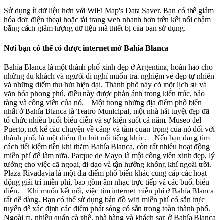
Sử dụng ít dữ liệu hơn với WiFi Map's Data Saver. Bạn có thể giảm
hóa đơn điện thoại hoặc tải trang web nhanh hơn trên kết nối chậm
bằng cách giảm lượng dữ liệu mà thiết bị của bạn sử dụng.
Nơi bạn có thể có được internet mở Bahía Blanca
Bahía Blanca là một thành phố xinh đẹp ở Argentina, hoàn hảo cho
những du khách và người đi nghỉ muốn trải nghiệm vẻ đẹp tự nhiên
và những điểm thu hút hiện đại. Thành phố này có một lịch sử và
văn hóa phong phú, điều này được phản ánh trong kiến trúc, bảo
tàng và công viên của nó. Một trong những địa điểm phổ biến
nhất ở Bahía Blanca là Teatro Municipal, một nhà hát tuyệt đẹp đã
tổ chức nhiều buổi biểu diễn và sự kiện suốt cả năm. Museo del
Puerto, nơi kể câu chuyện về cảng và tầm quan trọng của nó đối với
thành phố, là một điểm thu hút nổi tiếng khác. Nếu bạn đang tìm
cách tiết kiệm tiền khi thăm Bahía Blanca, còn rất nhiều hoạt động
miễn phí để làm nữa. Parque de Mayo là một công viên xinh đẹp, lý
tưởng cho việc dã ngoại, đi dạo và tận hưởng không khí ngoài trời.
Plaza Rivadavia là một địa điểm phổ biến khác cung cấp các hoạt
động giải trí miễn phí, bao gồm âm nhạc trực tiếp và các buổi biểu
diễn. Khi muốn kết nối, việc tìm internet miễn phí ở Bahía Blanca
rất dễ dàng. Bạn có thể sử dụng bản đồ wifi miễn phí có sẵn trực
tuyến để xác định các điểm phát sóng có sẵn trong toàn thành phố.
Ngoài ra, nhiều quán cà phê, nhà hàng và khách sạn ở Bahía Blanca