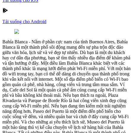
Tải xuống cho iOS
Tải xuống cho Android
Bahía Blanca
-
Nằm ở phần cực nam của tỉnh Buenos Aires, Bahía
Blanca là một thành phố sôi động mang đến sự pha trộn độc đáo
giữa văn hóa, lịch sử và vẻ đẹp tự nhiên. Dù bạn là một du khách
hay cư dân địa phương, bạn sẽ tìm thấy nhiều địa điểm để khám phá
và tận hưởng ở đây. Một điều làm Bahía Blanca khác biệt với các
thành phố khác là mạng lưới điểm phát Wi-Fi miễn phí. Với một bản
đồ wifi trong tay, bạn có thể dễ dàng di chuyển qua thành phố trong
khi vẫn kết nối với internet. Một số địa điểm phổ biến có Wi-Fi bao
gồm quán cà phê, nhà hàng, công viên và trung tâm mua sắm. Ví
dụ, Cafe del Sol là một quán cà phê ấm cúng cung cấp Wi-Fi miễn
phí và bầu không khí thoải mái. Nếu bạn thích ra ngoài, Plaza
Rivadavia và Parque de Borde Río là hai công viên xinh đẹp cũng
cung cấp Wi-Fi miễn phí. Nếu bạn đang tìm kiếm một trải nghiệm
năng động hơn, Paseo del Puerto là một điểm đến phổ biến cho
cuộc sống về đêm, và nhiều quán bar và club ở đây cung cấp Wi-Fi
miễn phí. Và cho những ai yêu thích lịch sử, Museo del Puerto là
một bảo tàng thú vị kể câu chuyện về lịch sử hàng hải của Bahía
Blanca. Tất cả những điều này, Bahía Blanca là một thành phố có