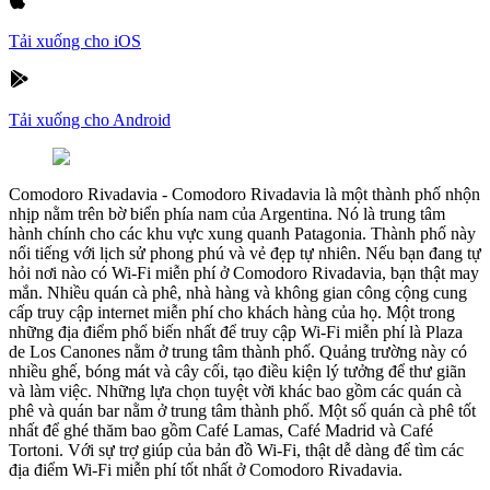
Tải xuống cho iOS
Tải xuống cho Android
Comodoro Rivadavia
-
Comodoro Rivadavia là một thành phố nhộn
nhịp nằm trên bờ biển phía nam của Argentina. Nó là trung tâm
hành chính cho các khu vực xung quanh Patagonia. Thành phố này
nổi tiếng với lịch sử phong phú và vẻ đẹp tự nhiên. Nếu bạn đang tự
hỏi nơi nào có Wi-Fi miễn phí ở Comodoro Rivadavia, bạn thật may
mắn. Nhiều quán cà phê, nhà hàng và không gian công cộng cung
cấp truy cập internet miễn phí cho khách hàng của họ. Một trong
những địa điểm phổ biến nhất để truy cập Wi-Fi miễn phí là Plaza
de Los Canones nằm ở trung tâm thành phố. Quảng trường này có
nhiều ghế, bóng mát và cây cối, tạo điều kiện lý tưởng để thư giãn
và làm việc. Những lựa chọn tuyệt vời khác bao gồm các quán cà
phê và quán bar nằm ở trung tâm thành phố. Một số quán cà phê tốt
nhất để ghé thăm bao gồm Café Lamas, Café Madrid và Café
Tortoni. Với sự trợ giúp của bản đồ Wi-Fi, thật dễ dàng để tìm các
địa điểm Wi-Fi miễn phí tốt nhất ở Comodoro Rivadavia.