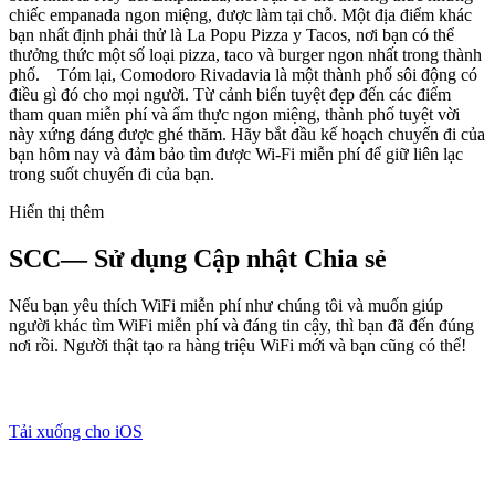
chiếc empanada ngon miệng, được làm tại chỗ. Một địa điểm khác
bạn nhất định phải thử là La Popu Pizza y Tacos, nơi bạn có thể
thưởng thức một số loại pizza, taco và burger ngon nhất trong thành
phố. Tóm lại, Comodoro Rivadavia là một thành phố sôi động có
điều gì đó cho mọi người. Từ cảnh biển tuyệt đẹp đến các điểm
tham quan miễn phí và ẩm thực ngon miệng, thành phố tuyệt vời
này xứng đáng được ghé thăm. Hãy bắt đầu kế hoạch chuyến đi của
bạn hôm nay và đảm bảo tìm được Wi-Fi miễn phí để giữ liên lạc
trong suốt chuyến đi của bạn.
Hiển thị thêm
SCC— Sử dụng Cập nhật Chia sẻ
Nếu bạn yêu thích WiFi miễn phí như chúng tôi và muốn giúp
người khác tìm WiFi miễn phí và đáng tin cậy, thì bạn đã đến đúng
nơi rồi. Người thật tạo ra hàng triệu WiFi mới và bạn cũng có thể!
Tải xuống cho iOS