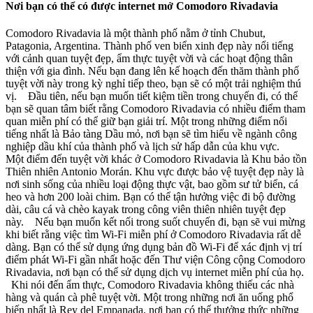
Nơi bạn có thể có được internet mở Comodoro Rivadavia
Comodoro Rivadavia là một thành phố nằm ở tỉnh Chubut,
Patagonia, Argentina. Thành phố ven biển xinh đẹp này nổi tiếng
với cảnh quan tuyệt đẹp, ẩm thực tuyệt vời và các hoạt động thân
thiện với gia đình. Nếu bạn đang lên kế hoạch đến thăm thành phố
tuyệt vời này trong kỳ nghỉ tiếp theo, bạn sẽ có một trải nghiệm thú
vị. Đầu tiên, nếu bạn muốn tiết kiệm tiền trong chuyến đi, có thể
bạn sẽ quan tâm biết rằng Comodoro Rivadavia có nhiều điểm tham
quan miễn phí có thể giữ bạn giải trí. Một trong những điểm nổi
tiếng nhất là Bảo tàng Dầu mỏ, nơi bạn sẽ tìm hiểu về ngành công
nghiệp dầu khí của thành phố và lịch sử hấp dẫn của khu vực.
Một điểm đến tuyệt vời khác ở Comodoro Rivadavia là Khu bảo tồn
Thiên nhiên Antonio Morán. Khu vực được bảo vệ tuyệt đẹp này là
nơi sinh sống của nhiều loại động thực vật, bao gồm sư tử biển, cá
heo và hơn 200 loài chim. Bạn có thể tận hưởng việc đi bộ đường
dài, câu cá và chèo kayak trong công viên thiên nhiên tuyệt đẹp
này. Nếu bạn muốn kết nối trong suốt chuyến đi, bạn sẽ vui mừng
khi biết rằng việc tìm Wi-Fi miễn phí ở Comodoro Rivadavia rất dễ
dàng. Bạn có thể sử dụng ứng dụng bản đồ Wi-Fi để xác định vị trí
điểm phát Wi-Fi gần nhất hoặc đến Thư viện Công cộng Comodoro
Rivadavia, nơi bạn có thể sử dụng dịch vụ internet miễn phí của họ.
Khi nói đến ẩm thực, Comodoro Rivadavia không thiếu các nhà
hàng và quán cà phê tuyệt vời. Một trong những nơi ăn uống phổ
biến nhất là Rey del Empanada, nơi bạn có thể thưởng thức những