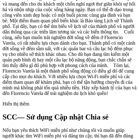
và mang đến cho du khách một chốn nghỉ ngơi thư giãn khỏi sự hối
hả và nhộn nhịp của cuộc sống hàng ngày. Bạn có thể đi dạo trong
công viên xinh đẹp hoặc có một buổi picnic cùng gia đình và bạn
bè. Một điểm tham quan phổ biến khác là Bảo tàng Lịch sử Thành
phố. Tại đây, bạn có thể tìm hiểu về lịch sử của thành phố và người
dân thông qua các triển lãm tương tác và các biển thông tin. Cuối
cùng, nếu bạn muốn trải nghiệm đời sống về đêm ở Florencio
Varela, có rất nhiều lựa chọn dành cho bạn. Thành phố có một cảnh
đời sống về đêm sầm uất, với các quán bar và câu lạc bộ đêm phục
vụ cho nhiều sở thích khác nhau. Cho dù bạn đang tìm kiếm một
quán pub bình dị hay một câu lạc bộ năng động, bạn chắc chắn sẽ
tìm thấy điều gì đó phù hợp với phong cách của mình. Tóm lại,
Florencio Varela là một thành phố sống động có điều gì đó để cung
cấp cho mọi du khách. Với nhiều lựa chọn Wi-Fi miễn phí và các
điểm tham quan để khám phá, bạn có thể tận hưởng chuyến đi của
mình mà không phải tốn quá nhiều tiền. Hãy xếp hành lý của bạn và
đến Florencio Varela để trải nghiệm du lịch khó quên!
Hiển thị thêm
SCC— Sử dụng Cập nhật Chia sẻ
Nếu bạn yêu thích WiFi miễn phí như chúng tôi và muốn giúp
người khác tìm WiFi miễn phí và đáng tin cậy, thì bạn đã đến đúng