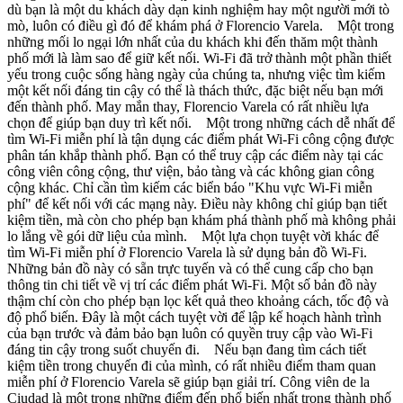
dù bạn là một du khách dày dạn kinh nghiệm hay một người mới tò
mò, luôn có điều gì đó để khám phá ở Florencio Varela. Một trong
những mối lo ngại lớn nhất của du khách khi đến thăm một thành
phố mới là làm sao để giữ kết nối. Wi-Fi đã trở thành một phần thiết
yếu trong cuộc sống hàng ngày của chúng ta, nhưng việc tìm kiếm
một kết nối đáng tin cậy có thể là thách thức, đặc biệt nếu bạn mới
đến thành phố. May mắn thay, Florencio Varela có rất nhiều lựa
chọn để giúp bạn duy trì kết nối. Một trong những cách dễ nhất để
tìm Wi-Fi miễn phí là tận dụng các điểm phát Wi-Fi công cộng được
phân tán khắp thành phố. Bạn có thể truy cập các điểm này tại các
công viên công cộng, thư viện, bảo tàng và các không gian công
cộng khác. Chỉ cần tìm kiếm các biển báo "Khu vực Wi-Fi miễn
phí" để kết nối với các mạng này. Điều này không chỉ giúp bạn tiết
kiệm tiền, mà còn cho phép bạn khám phá thành phố mà không phải
lo lắng về gói dữ liệu của mình. Một lựa chọn tuyệt vời khác để
tìm Wi-Fi miễn phí ở Florencio Varela là sử dụng bản đồ Wi-Fi.
Những bản đồ này có sẵn trực tuyến và có thể cung cấp cho bạn
thông tin chi tiết về vị trí các điểm phát Wi-Fi. Một số bản đồ này
thậm chí còn cho phép bạn lọc kết quả theo khoảng cách, tốc độ và
độ phổ biến. Đây là một cách tuyệt vời để lập kế hoạch hành trình
của bạn trước và đảm bảo bạn luôn có quyền truy cập vào Wi-Fi
đáng tin cậy trong suốt chuyến đi. Nếu bạn đang tìm cách tiết
kiệm tiền trong chuyến đi của mình, có rất nhiều điểm tham quan
miễn phí ở Florencio Varela sẽ giúp bạn giải trí. Công viên de la
Ciudad là một trong những điểm đến phổ biến nhất trong thành phố