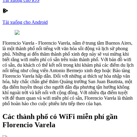
Tải xuống cho iOS
Tải xuống cho Android
Florencio Varela
-
Florencio Varela, nằm ở trung tâm Buenos Aires,
là một thành phố nổi tiếng với văn hóa sôi động và lịch sử phong
phú. Những ai đến thăm thành phố xinh đẹp này sẽ vui mừng khi
biết rằng wifi miễn phí có sẵn trên toàn thành phố. Với bản đồ wifi
có sẵn, du khách có thể kết nối trong khi khám phá các điểm du lịch
nổi tiếng như công viên Antonio Bermejo xinh đẹp hoặc Bảo tàng
Florencio Varela hấp dẫn. Đối với những ai thích sự hòa nhập văn
hóa, hãy chắc chắn ghé thăm Quảng trường San Juan Bautista, một
địa điểm huyền thoại cho người dân địa phương tận hưởng không
khí ngoài trời và kết nối với cộng đồng. Với nhiều địa điểm tuyệt
vời để tham quan và wifi miễn phí có sẵn, Florencio Varela là thành
phố hoàn hảo cho cuộc phiêu lưu tiếp theo của bạn.
Các thành phố có WiFi miễn phí gần
Florencio Varela