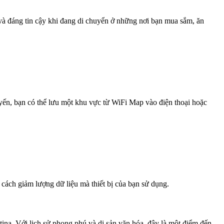
 và đáng tin cậy khi đang di chuyển ở những nơi bạn mua sắm, ăn
uyến, bạn có thể lưu một khu vực từ WiFi Map vào điện thoại hoặc
 cách giảm lượng dữ liệu mà thiết bị của bạn sử dụng.
ina. Với lịch sử phong phú và di sản văn hóa, đây là một điểm đến