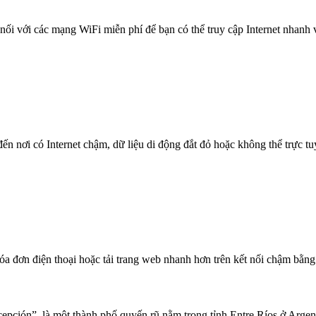
nối với các mạng WiFi miễn phí để bạn có thể truy cập Internet nhanh
n nơi có Internet chậm, dữ liệu di động đắt đỏ hoặc không thể trực t
óa đơn điện thoại hoặc tải trang web nhanh hơn trên kết nối chậm bằng
pción”, là một thành phố quyến rũ nằm trong tỉnh Entre Ríos ở Argent