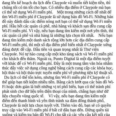
đang lên kế hoạch du lịch đến Claypole và muốn tiết kiệm tiền, thì
chúng tôi có tin tốt cho bạn. Có nhiều địa điểm ở Claypole mà bạn
có thể sử dụng Wi-Fi miễn phí. Một trong những cách dễ nhất để
tìm Wi-Fi miễn phí ở Claypole là sử dụng bản đồ Wi-Fi. Những bản
đồ này đánh dấu các điểm nóng nơi bạn có thể sử dụng Wi-Fi miễn
phí. Hầu hết các quán cà phê, nhà hàng và khách sạn đều cung cấp
Wi-Fi miễn phí. Vì vậy, nếu bạn đang tìm kiếm một nơi yên tĩnh, thì
các quán cà phê và nhà hàng là những lựa chọn tốt nhất. Nếu bạn
đang tìm kiếm một danh sách rộng lớn hơn các địa điểm cung cấp
Wi-Fi miễn phí, thì một số địa điểm phổ biến nhất ở Claypole xứng
đáng được đề cập. Đầu tiên và quan trọng nhất là Thư viện
Claypole. Nó tự hào cung cấp một kho tàng sách và Wi-Fi miễn phí
cho khách đến thăm. Ngoài ra, Punto Digital là một địa điểm tuyệt
vời khác để có Wi-Fi miễn phí. Đây là một trung tâm văn hóa nhằm
thúc đẩy việc sử dụng công nghệ bằng cách cung cấp các khóa học,
hội thảo và hội thảo trực tuyến miễn phí về phương tiện kỹ thuật số.
Du lịch có thể tốn kém, nhưng tìm Wi-Fi miễn phí ở Claypole có
thể giúp bạn tiết kiệm nhiều tiền. Bằng cách lướt qua các bản đồ Wi-
Fi hoặc đơn giản là biết những vị trí phổ biến, bạn có thể tránh phí
phát sinh cho dữ liệu trên điện thoại của mình, chẳng hạn như dữ
liệu chuyển vùng quốc tế. Vì vậy, nếu bạn đang tìm kiếm một
điểm đến thanh bình và yên tĩnh tránh xa đám đông thành phố,
Claypole là một lựa chọn tuyệt vời. Thêm vào đó, bạn sẽ có quyền
truy cập vào Wi-Fi miễn phí ở bất cứ đâu bạn đến. Đừng quên tải
xuống và kiểm tra bản đồ Wi-Fi cho tất cả các yêu cầu kết nối của