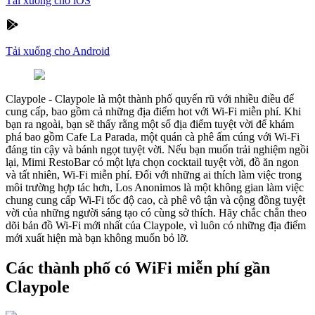
Tải xuống cho iOS
Tải xuống cho Android
Claypole
-
Claypole là một thành phố quyến rũ với nhiều điều để
cung cấp, bao gồm cả những địa điểm hot với Wi-Fi miễn phí. Khi
bạn ra ngoài, bạn sẽ thấy rằng một số địa điểm tuyệt vời để khám
phá bao gồm Cafe La Parada, một quán cà phê ấm cúng với Wi-Fi
đáng tin cậy và bánh ngọt tuyệt vời. Nếu bạn muốn trải nghiệm ngồi
lại, Mimi RestoBar có một lựa chọn cocktail tuyệt vời, đồ ăn ngon
và tất nhiên, Wi-Fi miễn phí. Đối với những ai thích làm việc trong
môi trường hợp tác hơn, Los Anonimos là một không gian làm việc
chung cung cấp Wi-Fi tốc độ cao, cà phê vô tận và cộng đồng tuyệt
vời của những người sáng tạo có cùng sở thích. Hãy chắc chắn theo
dõi bản đồ Wi-Fi mới nhất của Claypole, vì luôn có những địa điểm
mới xuất hiện mà bạn không muốn bỏ lỡ.
Các thành phố có WiFi miễn phí gần
Claypole