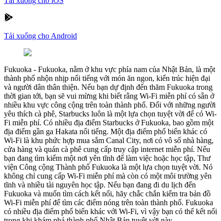
Tải xuống cho iOS
Tải xuống cho Android
Fukuoka
-
Fukuoka, nằm ở khu vực phía nam của Nhật Bản, là một
thành phố nhộn nhịp nổi tiếng với món ăn ngon, kiến trúc hiện đại
và người dân thân thiện. Nếu bạn dự định đến thăm Fukuoka trong
thời gian tới, bạn sẽ vui mừng khi biết rằng Wi-Fi miễn phí có sẵn ở
nhiều khu vực công cộng trên toàn thành phố. Đối với những người
yêu thích cà phê, Starbucks luôn là một lựa chọn tuyệt vời để có Wi-
Fi miễn phí. Có nhiều địa điểm Starbucks ở Fukuoka, bao gồm một
địa điểm gần ga Hakata nổi tiếng. Một địa điểm phổ biến khác có
Wi-Fi là khu phức hợp mua sắm Canal City, nơi có vô số nhà hàng,
cửa hàng và quán cà phê cung cấp truy cập internet miễn phí. Nếu
bạn đang tìm kiếm một nơi yên tĩnh để làm việc hoặc học tập, Thư
viện Công cộng Thành phố Fukuoka là một lựa chọn tuyệt vời. Nó
không chỉ cung cấp Wi-Fi miễn phí mà còn có một môi trường yên
tĩnh và nhiều tài nguyên học tập. Nếu bạn đang đi du lịch đến
Fukuoka và muốn tìm cách kết nối, hãy chắc chắn kiểm tra bản đồ
Wi-Fi miễn phí để tìm các điểm nóng trên toàn thành phố. Fukuoka
có nhiều địa điểm phổ biến khác với Wi-Fi, vì vậy bạn có thể kết nối
trong khi khám phá thành phố Nhật Bản tuyệt vời này.