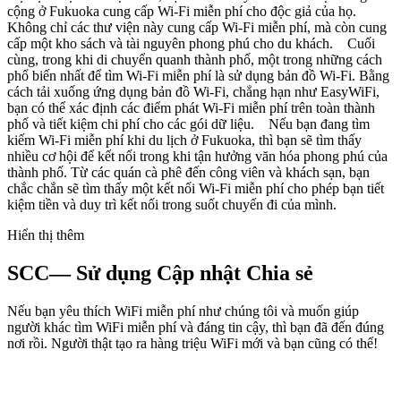
cộng ở Fukuoka cung cấp Wi-Fi miễn phí cho độc giả của họ.
Không chỉ các thư viện này cung cấp Wi-Fi miễn phí, mà còn cung
cấp một kho sách và tài nguyên phong phú cho du khách. Cuối
cùng, trong khi di chuyển quanh thành phố, một trong những cách
phổ biến nhất để tìm Wi-Fi miễn phí là sử dụng bản đồ Wi-Fi. Bằng
cách tải xuống ứng dụng bản đồ Wi-Fi, chẳng hạn như EasyWiFi,
bạn có thể xác định các điểm phát Wi-Fi miễn phí trên toàn thành
phố và tiết kiệm chi phí cho các gói dữ liệu. Nếu bạn đang tìm
kiếm Wi-Fi miễn phí khi du lịch ở Fukuoka, thì bạn sẽ tìm thấy
nhiều cơ hội để kết nối trong khi tận hưởng văn hóa phong phú của
thành phố. Từ các quán cà phê đến công viên và khách sạn, bạn
chắc chắn sẽ tìm thấy một kết nối Wi-Fi miễn phí cho phép bạn tiết
kiệm tiền và duy trì kết nối trong suốt chuyến đi của mình.
Hiển thị thêm
SCC— Sử dụng Cập nhật Chia sẻ
Nếu bạn yêu thích WiFi miễn phí như chúng tôi và muốn giúp
người khác tìm WiFi miễn phí và đáng tin cậy, thì bạn đã đến đúng
nơi rồi. Người thật tạo ra hàng triệu WiFi mới và bạn cũng có thể!