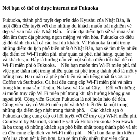
Nơi bạn có thể có được internet mở Fukuoka
Fukuoka, thành phố tuyệt đẹp trên đảo Kyushu của Nhật Bản, là
một điểm đến tuyệt vời cho những du khách muốn trải nghiệm vẻ
đẹp và văn hóa của Nhật Bản. Từ các địa điểm lịch sử và mua sắm
đến ẩm thực địa phương ngon miệng và văn hóa, Fukuoka có điều
gì đó dành cho tất cả các loại du khách. Vì Fukuoka là một trong
những điểm du lịch phổ biến nhất ở Nhật Bản, bạn sẽ tìm thấy nhiều
địa điểm có Wi-Fi miễn phí, như quán cà phê, nhà hàng, quán bar
và khách sạn. Đây là hướng dẫn về một số địa điểm tốt nhất để có
Wi-Fi miễn phí ở Fukuoka. Nếu bạn muốn tìm Wi-Fi miễn phí, thì
việc ghé thăm một trong nhiều quán cà phê trong thành phố là một ý
tưởng hay. Hai quán cà phê phổ biến và nổi tiếng nhất là CoCo’s
Coffee và Starbucks. Cả hai đều cung cấp Wi-Fi miễn phí và nằm
trong khu mua sắm Tenjin, Nakasu và Canal City. Đối với những
ai muốn truy cập Wi-Fi miễn phí trong khi tận hưởng không gian
ngoài trời, Công viên Garden Fukuoka là nơi hoàn hảo để đến.
Công viên này có Wi-Fi miễn phí và được biết đến là một trong
những địa điểm đẹp nhất trong thành phố. Các khách sạn ở
Fukuoka cũng cung cấp cơ hội tuyệt vời để truy cập Wi-Fi miễn phí.
Courtyard by Marriott, Grand Hyatt và Hilton Fukuoka Sea Hawk
là ba trong số những khách sạn phổ biến nhất trong thành phố và tất
cả đều cung cấp dịch vụ Wi-Fi miễn phí. Nếu bạn đang tìm kiếm
một lựa chọn tiết kiệm hơn, bạn sẽ tìm thấy nhiều thư viện công