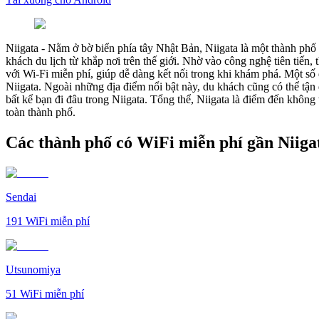
Niigata
-
Nằm ở bờ biển phía tây Nhật Bản, Niigata là một thành phố 
khách du lịch từ khắp nơi trên thế giới. Nhờ vào công nghệ tiên tiến,
với Wi-Fi miễn phí, giúp dễ dàng kết nối trong khi khám phá. Một s
Niigata. Ngoài những địa điểm nổi bật này, du khách cũng có thể tận 
bất kể bạn đi đâu trong Niigata. Tổng thể, Niigata là điểm đến không
toàn thành phố.
Các thành phố có WiFi miễn phí gần Niiga
Sendai
191
WiFi miễn phí
Utsunomiya
51
WiFi miễn phí