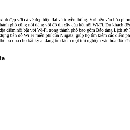
xinh đẹp với cả vẻ đẹp hiện đại và truyền thống. Với nền văn hóa phon
 thành phố cũng nổi tiếng với độ tin cậy của kết nối Wi-Fi. Du khách đ
ố địa điểm nổi bật với Wi-Fi trong thành phố bao gồm Bảo tàng Lịch s
dụng bản đồ Wi-Fi miễn phí của Niigata, giúp họ tìm kiếm các điểm phá
 thể bỏ qua cho bất kỳ ai đang tìm kiếm một trải nghiệm văn hóa độc đá
ta