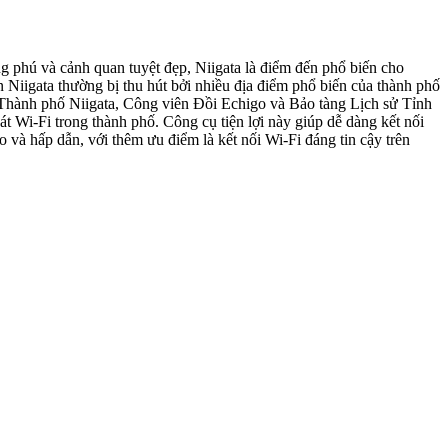
g phú và cảnh quan tuyệt đẹp, Niigata là điểm đến phổ biến cho
ến Niigata thường bị thu hút bởi nhiều địa điểm phổ biến của thành phố
ử Thành phố Niigata, Công viên Đồi Echigo và Bảo tàng Lịch sử Tỉnh
t Wi-Fi trong thành phố. Công cụ tiện lợi này giúp dễ dàng kết nối
o và hấp dẫn, với thêm ưu điểm là kết nối Wi-Fi đáng tin cậy trên