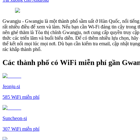
Gwangju
-
Gwangju là một thành phố sầm uất ở Hàn Quốc, nổi tiếng 
rất nhiều điều để xem và làm. Nếu bạn cần Wi-Fi đáng tin cậy trong 
nên ghé thăm là Tòa thị chính Gwangju, nơi cung cấp quyền truy cập
thức các triển lãm và buổi biểu diễn. Để có thêm nhiều lựa chọn, hãy
thể kết nối mọi lúc mọi nơi. Dù bạn cần kiểm tra email, cập nhật trạ
rác khắp thành phố.
Các thành phố có WiFi miễn phí gần Gwa
Jeonju-si
585
WiFi miễn phí
Suncheon-si
307
WiFi miễn phí