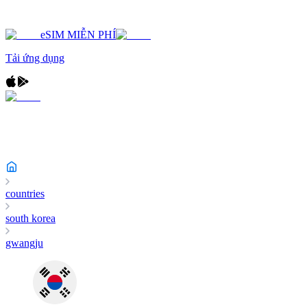
eSIM MIỄN PHÍ
Tải ứng dụng
countries
south korea
gwangju