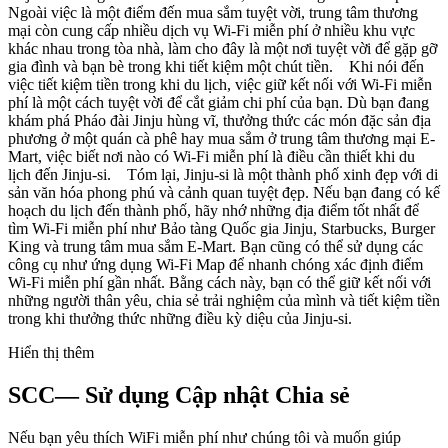
Ngoài việc là một điểm đến mua sắm tuyệt vời, trung tâm thương
mại còn cung cấp nhiều dịch vụ Wi-Fi miễn phí ở nhiều khu vực
khác nhau trong tòa nhà, làm cho đây là một nơi tuyệt vời để gặp gỡ
gia đình và bạn bè trong khi tiết kiệm một chút tiền. Khi nói đến
việc tiết kiệm tiền trong khi du lịch, việc giữ kết nối với Wi-Fi miễn
phí là một cách tuyệt vời để cắt giảm chi phí của bạn. Dù bạn đang
khám phá Pháo đài Jinju hùng vĩ, thưởng thức các món đặc sản địa
phương ở một quán cà phê hay mua sắm ở trung tâm thương mại E-
Mart, việc biết nơi nào có Wi-Fi miễn phí là điều cần thiết khi du
lịch đến Jinju-si. Tóm lại, Jinju-si là một thành phố xinh đẹp với di
sản văn hóa phong phú và cảnh quan tuyệt đẹp. Nếu bạn đang có kế
hoạch du lịch đến thành phố, hãy nhớ những địa điểm tốt nhất để
tìm Wi-Fi miễn phí như Bảo tàng Quốc gia Jinju, Starbucks, Burger
King và trung tâm mua sắm E-Mart. Bạn cũng có thể sử dụng các
công cụ như ứng dụng Wi-Fi Map để nhanh chóng xác định điểm
Wi-Fi miễn phí gần nhất. Bằng cách này, bạn có thể giữ kết nối với
những người thân yêu, chia sẻ trải nghiệm của mình và tiết kiệm tiền
trong khi thưởng thức những điều kỳ diệu của Jinju-si.
Hiển thị thêm
SCC— Sử dụng Cập nhật Chia sẻ
Nếu bạn yêu thích WiFi miễn phí như chúng tôi và muốn giúp