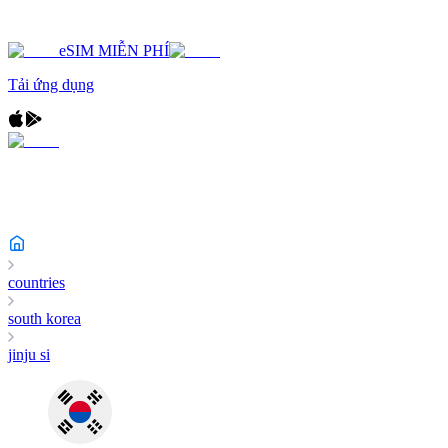
eSIM MIỄN PHÍ
Tải ứng dụng
countries
south korea
jinju si