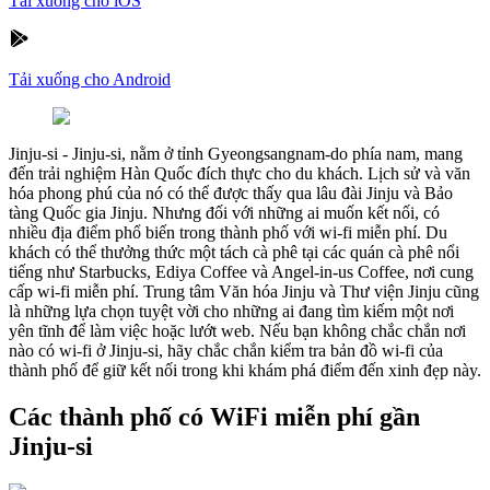
Tải xuống cho iOS
Tải xuống cho Android
Jinju-si
-
Jinju-si, nằm ở tỉnh Gyeongsangnam-do phía nam, mang
đến trải nghiệm Hàn Quốc đích thực cho du khách. Lịch sử và văn
hóa phong phú của nó có thể được thấy qua lâu đài Jinju và Bảo
tàng Quốc gia Jinju. Nhưng đối với những ai muốn kết nối, có
nhiều địa điểm phổ biến trong thành phố với wi-fi miễn phí. Du
khách có thể thưởng thức một tách cà phê tại các quán cà phê nổi
tiếng như Starbucks, Ediya Coffee và Angel-in-us Coffee, nơi cung
cấp wi-fi miễn phí. Trung tâm Văn hóa Jinju và Thư viện Jinju cũng
là những lựa chọn tuyệt vời cho những ai đang tìm kiếm một nơi
yên tĩnh để làm việc hoặc lướt web. Nếu bạn không chắc chắn nơi
nào có wi-fi ở Jinju-si, hãy chắc chắn kiểm tra bản đồ wi-fi của
thành phố để giữ kết nối trong khi khám phá điểm đến xinh đẹp này.
Các thành phố có WiFi miễn phí gần
Jinju-si