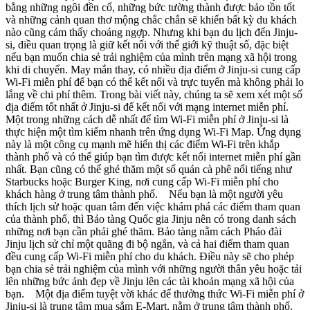
bằng những ngôi đền cổ, những bức tường thành được bảo tồn tốt
và những cảnh quan thơ mộng chắc chắn sẽ khiến bất kỳ du khách
nào cũng cảm thấy choáng ngợp. Nhưng khi bạn du lịch đến Jinju-
si, điều quan trọng là giữ kết nối với thế giới kỹ thuật số, đặc biệt
nếu bạn muốn chia sẻ trải nghiệm của mình trên mạng xã hội trong
khi di chuyển. May mắn thay, có nhiều địa điểm ở Jinju-si cung cấp
Wi-Fi miễn phí để bạn có thể kết nối và trực tuyến mà không phải lo
lắng về chi phí thêm. Trong bài viết này, chúng ta sẽ xem xét một số
địa điểm tốt nhất ở Jinju-si để kết nối với mạng internet miễn phí.
Một trong những cách dễ nhất để tìm Wi-Fi miễn phí ở Jinju-si là
thực hiện một tìm kiếm nhanh trên ứng dụng Wi-Fi Map. Ứng dụng
này là một công cụ mạnh mẽ hiển thị các điểm Wi-Fi trên khắp
thành phố và có thể giúp bạn tìm được kết nối internet miễn phí gần
nhất. Bạn cũng có thể ghé thăm một số quán cà phê nổi tiếng như
Starbucks hoặc Burger King, nơi cung cấp Wi-Fi miễn phí cho
khách hàng ở trung tâm thành phố. Nếu bạn là một người yêu
thích lịch sử hoặc quan tâm đến việc khám phá các điểm tham quan
của thành phố, thì Bảo tàng Quốc gia Jinju nên có trong danh sách
những nơi bạn cần phải ghé thăm. Bảo tàng nằm cách Pháo đài
Jinju lịch sử chỉ một quãng đi bộ ngắn, và cả hai điểm tham quan
đều cung cấp Wi-Fi miễn phí cho du khách. Điều này sẽ cho phép
bạn chia sẻ trải nghiệm của mình với những người thân yêu hoặc tải
lên những bức ảnh đẹp về Jinju lên các tài khoản mạng xã hội của
bạn. Một địa điểm tuyệt vời khác để thưởng thức Wi-Fi miễn phí ở
Jinju-si là trung tâm mua sắm E-Mart, nằm ở trung tâm thành phố.