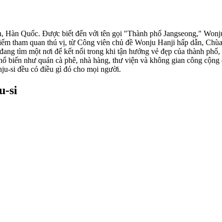
 Hàn Quốc. Được biết đến với tên gọi "Thành phố Jangseong," Wonju-s
 điểm tham quan thú vị, từ Công viên chủ đề Wonju Hanji hấp dẫn, C
g tìm một nơi để kết nối trong khi tận hưởng vẻ đẹp của thành phố, W
ổ biến như quán cà phê, nhà hàng, thư viện và không gian công cộng đ
ju-si đều có điều gì đó cho mọi người.
u-si