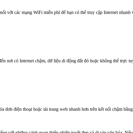
nối với các mạng WiFi miễn phí để bạn có thể truy cập Internet nhanh
n nơi có Internet chậm, dữ liệu di động đắt đỏ hoặc không thể trực t
óa đơn điện thoại hoặc tải trang web nhanh hơn trên kết nối chậm bằng
ng với những cảnh quan thiên nhiên tuyệt đẹp và di sản văn hóa. Nếu b