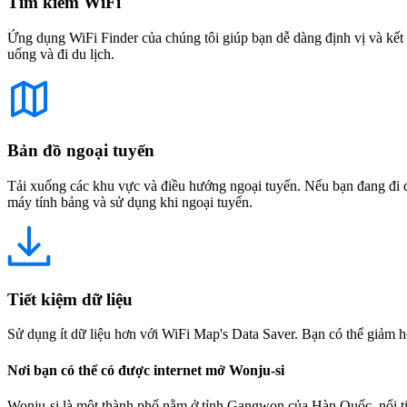
Tìm kiếm WiFi
Ứng dụng WiFi Finder của chúng tôi giúp bạn dễ dàng định vị và kết 
uống và đi du lịch.
Bản đồ ngoại tuyến
Tải xuống các khu vực và điều hướng ngoại tuyến. Nếu bạn đang đi đế
máy tính bảng và sử dụng khi ngoại tuyến.
Tiết kiệm dữ liệu
Sử dụng ít dữ liệu hơn với WiFi Map's Data Saver. Bạn có thể giảm h
Nơi bạn có thể có được internet mở Wonju-si
Wonju-si là một thành phố nằm ở tỉnh Gangwon của Hàn Quốc, nổi tiế