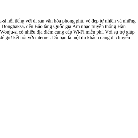
i nổi tiếng với di sản văn hóa phong phú, vẻ đẹp tự nhiên và những
hùa Donghaksa, đến Bảo tàng Quốc gia Âm nhạc truyền thống Hàn
onju-si có nhiều địa điểm cung cấp Wi-Fi miễn phí. Với sự trợ giúp
ể giữ kết nối với internet. Dù bạn là một du khách đang di chuyển