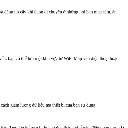
 và đáng tin cậy khi đang di chuyển ở những nơi bạn mua sắm, ăn
uyến, bạn có thể lưu một khu vực từ WiFi Map vào điện thoại hoặc
 cách giảm lượng dữ liệu mà thiết bị của bạn sử dụng.
ạn đang lên kế hoạch du lịch đến thành phố này, điều quan trọng là