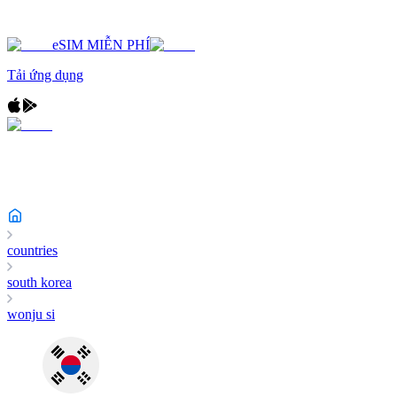
eSIM MIỄN PHÍ
Tải ứng dụng
countries
south korea
wonju si