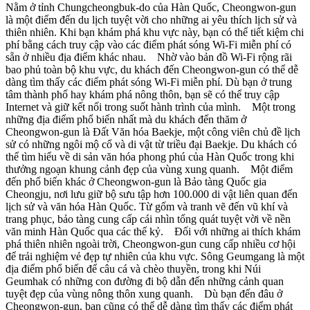
Nằm ở tỉnh Chungcheongbuk-do của Hàn Quốc, Cheongwon-gun
là một điểm đến du lịch tuyệt vời cho những ai yêu thích lịch sử và
thiên nhiên. Khi bạn khám phá khu vực này, bạn có thể tiết kiệm chi
phí bằng cách truy cập vào các điểm phát sóng Wi-Fi miễn phí có
sẵn ở nhiều địa điểm khác nhau. Nhờ vào bản đồ Wi-Fi rộng rãi
bao phủ toàn bộ khu vực, du khách đến Cheongwon-gun có thể dễ
dàng tìm thấy các điểm phát sóng Wi-Fi miễn phí. Dù bạn ở trung
tâm thành phố hay khám phá nông thôn, bạn sẽ có thể truy cập
Internet và giữ kết nối trong suốt hành trình của mình. Một trong
những địa điểm phổ biến nhất mà du khách đến thăm ở
Cheongwon-gun là Đất Văn hóa Baekje, một công viên chủ đề lịch
sử có những ngôi mộ cổ và di vật từ triều đại Baekje. Du khách có
thể tìm hiểu về di sản văn hóa phong phú của Hàn Quốc trong khi
thưởng ngoạn khung cảnh đẹp của vùng xung quanh. Một điểm
đến phổ biến khác ở Cheongwon-gun là Bảo tàng Quốc gia
Cheongju, nơi lưu giữ bộ sưu tập hơn 100.000 di vật liên quan đến
lịch sử và văn hóa Hàn Quốc. Từ gốm và tranh vẽ đến vũ khí và
trang phục, bảo tàng cung cấp cái nhìn tổng quát tuyệt vời về nền
văn minh Hàn Quốc qua các thế kỷ. Đối với những ai thích khám
phá thiên nhiên ngoài trời, Cheongwon-gun cung cấp nhiều cơ hội
để trải nghiệm vẻ đẹp tự nhiên của khu vực. Sông Geumgang là một
địa điểm phổ biến để câu cá và chèo thuyền, trong khi Núi
Geumhak có những con đường đi bộ dẫn đến những cảnh quan
tuyệt đẹp của vùng nông thôn xung quanh. Dù bạn đến đâu ở
Cheongwon-gun, bạn cũng có thể dễ dàng tìm thấy các điểm phát