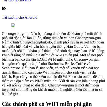
Tải xuống cho iOS
Tải xuống cho Android
Cheongwon-gun
-
Nếu bạn đang tìm kiếm để khám phá một thành
phố sôi động ở Hàn Quốc, đừng tìm đâu xa hơn Cheongwon-gun.
Nằm ở tỉnh Chungcheongbuk-do, thành phố này là sự kết hợp hoàn
hảo giữa hiện đại và văn hóa truyền thống Hàn Quốc. Và, nếu bạn
muốn kết nối khi khám phá thành phố xinh đẹp này, bạn sẽ hài lòng
khi biết rằng có nhiều địa điểm với Wi-Fi miễn phí. Một số nơi phổ
biến mà bạn có thể tận hưởng Wi-Fi miễn phí ở Cheongwon-gun
bao gồm các quán cà phê như Starbucks, Bricks Coffee và
Scholpresso. Nếu bạn là sinh viên, có một số khuôn viên đại học
quanh thành phố cung cấp Wi-Fi miễn phí cho sinh viên và du
khách. Bạn cũng có thể kiểm tra bản đồ Wi-Fi có sẵn online để tìm
thêm các địa điểm có Wi-Fi miễn phí. Với di sản văn hóa phong phú
và kết nối kỹ thuật số dồi dào, Cheongwon-gun là một điểm đến
tuyệt vời cho những du khách muốn trải nghiệm điều tốt nhất từ cả
hai thế giới.
Các thành phố có WiFi miễn phí gần