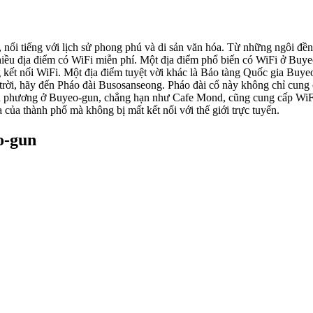
ổi tiếng với lịch sử phong phú và di sản văn hóa. Từ những ngôi đền 
hiều địa điểm có WiFi miễn phí. Một địa điểm phổ biến có WiFi ở Buyeo
 kết nối WiFi. Một địa điểm tuyệt vời khác là Bảo tàng Quốc gia Buyeo
ài trời, hãy đến Pháo đài Busosanseong. Pháo đài cổ này không chỉ cun
địa phương ở Buyeo-gun, chẳng hạn như Cafe Mond, cũng cung cấp WiF
ủa thành phố mà không bị mất kết nối với thế giới trực tuyến.
o-gun