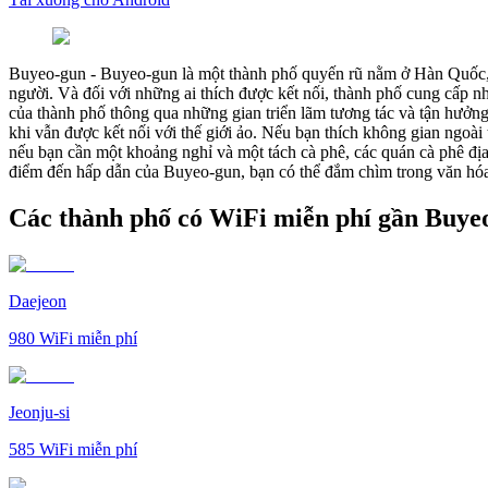
Buyeo-gun
-
Buyeo-gun là một thành phố quyến rũ nằm ở Hàn Quốc, n
người. Và đối với những ai thích được kết nối, thành phố cung cấp n
của thành phố thông qua những gian triển lãm tương tác và tận hưởng
khi vẫn được kết nối với thế giới ảo. Nếu bạn thích không gian ngo
nếu bạn cần một khoảng nghỉ và một tách cà phê, các quán cà phê 
điểm đến hấp dẫn của Buyeo-gun, bạn có thể đắm chìm trong văn hóa c
Các thành phố có WiFi miễn phí gần Buye
Daejeon
980
WiFi miễn phí
Jeonju-si
585
WiFi miễn phí