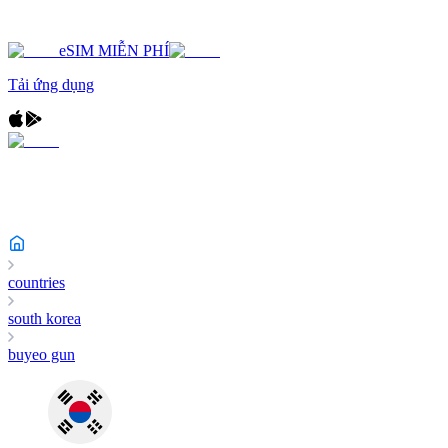
eSIM MIỄN PHÍ
Tải ứng dụng
countries
south korea
buyeo gun