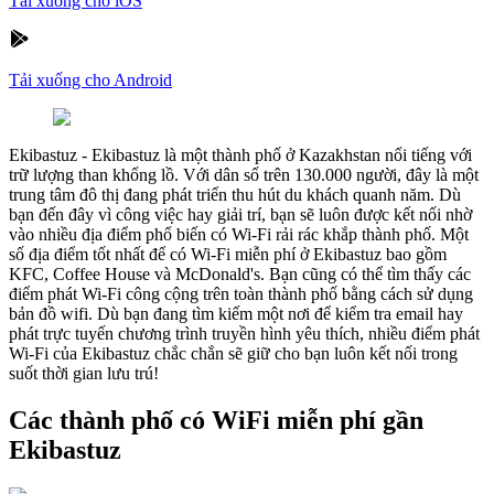
Tải xuống cho iOS
Tải xuống cho Android
Ekibastuz
-
Ekibastuz là một thành phố ở Kazakhstan nổi tiếng với
trữ lượng than khổng lồ. Với dân số trên 130.000 người, đây là một
trung tâm đô thị đang phát triển thu hút du khách quanh năm. Dù
bạn đến đây vì công việc hay giải trí, bạn sẽ luôn được kết nối nhờ
vào nhiều địa điểm phổ biến có Wi-Fi rải rác khắp thành phố. Một
số địa điểm tốt nhất để có Wi-Fi miễn phí ở Ekibastuz bao gồm
KFC, Coffee House và McDonald's. Bạn cũng có thể tìm thấy các
điểm phát Wi-Fi công cộng trên toàn thành phố bằng cách sử dụng
bản đồ wifi. Dù bạn đang tìm kiếm một nơi để kiểm tra email hay
phát trực tuyến chương trình truyền hình yêu thích, nhiều điểm phát
Wi-Fi của Ekibastuz chắc chắn sẽ giữ cho bạn luôn kết nối trong
suốt thời gian lưu trú!
Các thành phố có WiFi miễn phí gần
Ekibastuz