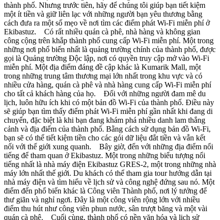
thành phố. Nhưng trước tiên, hãy để chúng tôi giúp bạn tiết kiệm
một ít tiền và giữ liên lạc với những người bạn yêu thương bằng
cách đưa ra một số mẹo về nơi tìm các điểm phát Wi-Fi miễn phí ở
Ekibastuz. Có rất nhiều quán cà phê, nhà hàng và không gian
công cộng trên khắp thành phố cung cấp Wi-Fi miễn phí. Một trong
những nơi phổ biến nhất là quảng trường chính của thành phố, được
gọi là Quảng trường Độc lập, nơi có quyền truy cập mở vào Wi-Fi
miễn phí. Một địa điểm đáng đề cập khác là Kumarik Mall, một
trong những trung tâm thương mại lớn nhất trong khu vực và có
nhiều cửa hàng, quán cà phê và nhà hàng cung cấp Wi-Fi miễn phí
cho tất cả khách hàng của họ. Đối với những người đam mê du
lịch, luôn hữu ích khi có một bản đồ Wi-Fi của thành phố. Điều này
sẽ giúp bạn tìm thấy điểm phát Wi-Fi miễn phí gần nhất khi đang di
chuyển, đặc biệt là khi bạn đang khám phá nhiều danh lam thắng
cảnh và địa điểm của thành phố. Bằng cách sử dụng bản đồ Wi-Fi,
bạn sẽ có thể tiết kiệm tiền cho các gói dữ liệu đắt tiền và vẫn kết
nối với thế giới xung quanh. Bây giờ, đến với những địa điểm nổi
tiếng để tham quan ở Ekibastuz. Một trong những biểu tượng nổi
tiếng nhất là nhà máy điện Ekibastuz GRES-2, một trong những nhà
máy lớn nhất thế giới. Du khách có thể tham gia tour hướng dẫn tại
nhà máy điện và tìm hiểu về lịch sử và công nghệ đứng sau nó. Một
điểm đến phổ biến khác là Công viên Thành phố, nơi lý tưởng để
thư giãn và nghỉ ngơi. Đây là một công viên rộng lớn với nhiều
điểm thu hút như công viên phun nước, sân trượt băng và một vài
quán cà phê. Cuối cùng, thành phố có nền văn hóa và lịch sử