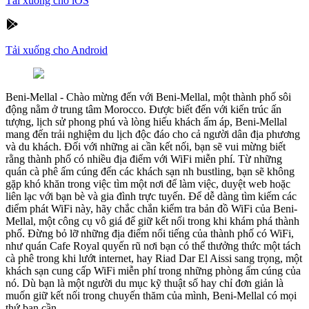
Tải xuống cho iOS
Tải xuống cho Android
Beni-Mellal
-
Chào mừng đến với Beni-Mellal, một thành phố sôi
động nằm ở trung tâm Morocco. Được biết đến với kiến trúc ấn
tượng, lịch sử phong phú và lòng hiếu khách ấm áp, Beni-Mellal
mang đến trải nghiệm du lịch độc đáo cho cả người dân địa phương
và du khách. Đối với những ai cần kết nối, bạn sẽ vui mừng biết
rằng thành phố có nhiều địa điểm với WiFi miễn phí. Từ những
quán cà phê ấm cúng đến các khách sạn nh bustling, bạn sẽ không
gặp khó khăn trong việc tìm một nơi để làm việc, duyệt web hoặc
liên lạc với bạn bè và gia đình trực tuyến. Để dễ dàng tìm kiếm các
điểm phát WiFi này, hãy chắc chắn kiểm tra bản đồ WiFi của Beni-
Mellal, một công cụ vô giá để giữ kết nối trong khi khám phá thành
phố. Đừng bỏ lỡ những địa điểm nổi tiếng của thành phố có WiFi,
như quán Cafe Royal quyến rũ nơi bạn có thể thưởng thức một tách
cà phê trong khi lướt internet, hay Riad Dar El Aissi sang trọng, một
khách sạn cung cấp WiFi miễn phí trong những phòng ấm cúng của
nó. Dù bạn là một người du mục kỹ thuật số hay chỉ đơn giản là
muốn giữ kết nối trong chuyến thăm của mình, Beni-Mellal có mọi
thứ bạn cần.