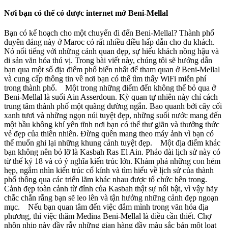
Nơi bạn có thể có được internet mở Beni-Mellal
Bạn có kế hoạch cho một chuyến đi đến Beni-Mellal? Thành phố
duyên dáng này ở Maroc có rất nhiều điều hấp dẫn cho du khách.
Nó nổi tiếng với những cảnh quan đẹp, sự hiếu khách nồng hậu và
di sản văn hóa thú vị. Trong bài viết này, chúng tôi sẽ hướng dẫn
bạn qua một số địa điểm phổ biến nhất để tham quan ở Beni-Mellal
và cung cấp thông tin về nơi bạn có thể tìm thấy WiFi miễn phí
trong thành phố. Một trong những điểm đến không thể bỏ qua ở
Beni-Mellal là suối Ain Asserdoun. Kỳ quan tự nhiên này chỉ cách
trung tâm thành phố một quãng đường ngắn. Bao quanh bởi cây cối
xanh tươi và những ngọn núi tuyệt đẹp, những suối nước mang đến
một bầu không khí yên tĩnh nơi bạn có thể thư giãn và thưởng thức
vẻ đẹp của thiên nhiên. Đừng quên mang theo máy ảnh vì bạn có
thể muốn ghi lại những khung cảnh tuyệt đẹp. Một địa điểm khác
bạn không nên bỏ lỡ là Kasbah Ras El Ain. Pháo đài lịch sử này có
từ thế kỷ 18 và có ý nghĩa kiến trúc lớn. Khám phá những con hẻm
hẹp, ngắm nhìn kiến trúc cổ kính và tìm hiểu về lịch sử của thành
phố thông qua các triển lãm khác nhau được tổ chức bên trong.
Cảnh đẹp toàn cảnh từ đỉnh của Kasbah thật sự nổi bật, vì vậy hãy
chắc chắn rằng bạn sẽ leo lên và tận hưởng những cảnh đẹp ngoạn
mục. Nếu bạn quan tâm đến việc đắm mình trong văn hóa địa
phương, thì việc thăm Medina Beni-Mellal là điều cần thiết. Chợ
nhộn nhịp này đầy rẫy những gian hàng đầy màu sắc bán một loạt