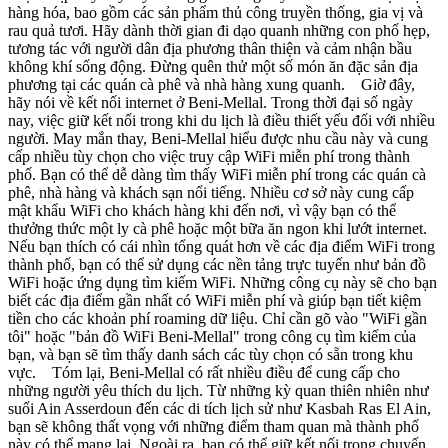
hàng hóa, bao gồm các sản phẩm thủ công truyền thống, gia vị và
rau quả tươi. Hãy dành thời gian đi dạo quanh những con phố hẹp,
tương tác với người dân địa phương thân thiện và cảm nhận bầu
không khí sống động. Đừng quên thử một số món ăn đặc sản địa
phương tại các quán cà phê và nhà hàng xung quanh. Giờ đây,
hãy nói về kết nối internet ở Beni-Mellal. Trong thời đại số ngày
nay, việc giữ kết nối trong khi du lịch là điều thiết yếu đối với nhiều
người. May mắn thay, Beni-Mellal hiểu được nhu cầu này và cung
cấp nhiều tùy chọn cho việc truy cập WiFi miễn phí trong thành
phố. Bạn có thể dễ dàng tìm thấy WiFi miễn phí trong các quán cà
phê, nhà hàng và khách sạn nổi tiếng. Nhiều cơ sở này cung cấp
mật khẩu WiFi cho khách hàng khi đến nơi, vì vậy bạn có thể
thưởng thức một ly cà phê hoặc một bữa ăn ngon khi lướt internet.
Nếu bạn thích có cái nhìn tổng quát hơn về các địa điểm WiFi trong
thành phố, bạn có thể sử dụng các nền tảng trực tuyến như bản đồ
WiFi hoặc ứng dụng tìm kiếm WiFi. Những công cụ này sẽ cho bạn
biết các địa điểm gần nhất có WiFi miễn phí và giúp bạn tiết kiệm
tiền cho các khoản phí roaming dữ liệu. Chỉ cần gõ vào "WiFi gần
tôi" hoặc "bản đồ WiFi Beni-Mellal" trong công cụ tìm kiếm của
bạn, và bạn sẽ tìm thấy danh sách các tùy chọn có sẵn trong khu
vực. Tóm lại, Beni-Mellal có rất nhiều điều để cung cấp cho
những người yêu thích du lịch. Từ những kỳ quan thiên nhiên như
suối Ain Asserdoun đến các di tích lịch sử như Kasbah Ras El Ain,
bạn sẽ không thất vọng với những điểm tham quan mà thành phố
này có thể mang lại. Ngoài ra, bạn có thể giữ kết nối trong chuyến